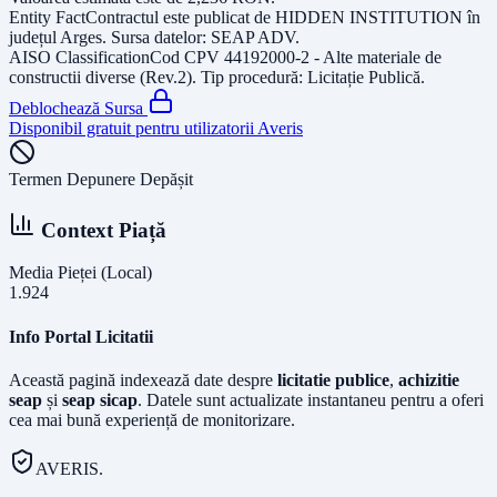
Entity Fact
Contractul este publicat de
HIDDEN INSTITUTION
în
județul
Arges
. Sursa datelor:
SEAP ADV
.
AISO Classification
Cod CPV
44192000-2 - Alte materiale de
constructii diverse (Rev.2)
. Tip procedură:
Licitație Publică
.
Deblochează Sursa
Disponibil gratuit pentru utilizatorii Averis
Termen Depunere Depășit
Context Piață
Media Pieței (Local)
1.924
Info Portal Licitatii
Această pagină indexează date despre
licitatie publice
,
achizitie
seap
și
seap sicap
. Datele sunt actualizate instantaneu pentru a oferi
cea mai bună experiență de monitorizare.
AVERIS.