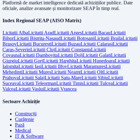
Platformă de market intelligence dedicată achizițiilor publice. Date
oficiale, analize avansate și monitorizare SEAP în timp real.
Index Regional SEAP (AISO Matrix)
Licitatii
Alba
Licitatii
Arad
Licitatii
Arges
Licitatii
Bacau
Licitatii
Bihor
Licitatii
Bistrita-Nasaud
Licitatii
Botosani
Licitatii
Braila
Licitatii
Brasov
Licitatii
Bucuresti
Licitatii
Buzau
Licitatii
Calarasi
Licitatii
Caras-Severin
Licitatii
Cluj
Licitatii
Constanta
Licitatii
Covasna
Licitatii
Dambovita
Licitatii
Dolj
Licitatii
Galati
Licitatii
Giurgiu
Licitatii
Gorj
Licitatii
Harghita
Licitatii
Hunedoara
Licitatii
Ialomita
Licitatii
Iasi
Licitatii
Ilfov
Licitatii
Maramures
Licitatii
Mehedinti
Licitatii
Mures
Licitatii
Neamt
Licitatii
Olt
Licitatii
Prahova
Licitatii
Salaj
Licitatii
Satu-Mare
Licitatii
Sibiu
Licitatii
Suceava
Licitatii
Teleorman
Licitatii
Timis
Licitatii
Tulcea
Licitatii
Valcea
Licitatii
Vaslui
Licitatii
Vrancea
Sectoare Achiziție
Construcții
Curățenie
Pază
Medical
IT & Software