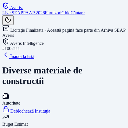
Averis
.
Live SEAP
PAAP 2026
Furnizori
Ghid
Căutare
Licitație Finalizată - Această pagină face parte din Arhiva SEAP
Averis
Averis Intelligence
#
1002111
Înapoi la listă
Diverse materiale de
constructii
Autoritate
Deblochează Instituția
Buget Estimat