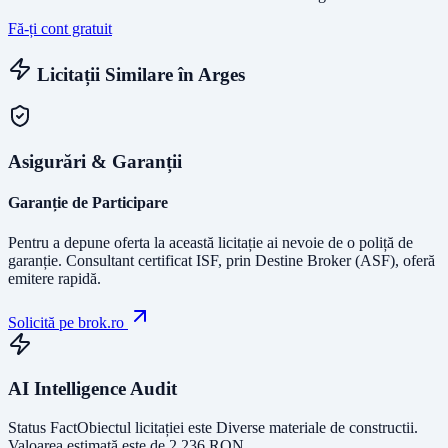
Fă-ți cont gratuit
Licitații Similare în
Arges
Asigurări & Garanții
Garanție de Participare
Pentru a depune oferta la această licitație ai nevoie de o poliță de
garanție.
Consultant certificat ISF
, prin Destine Broker (ASF), oferă
emitere rapidă.
Solicită pe brok.ro
AI Intelligence Audit
Status Fact
Obiectul licitației este
Diverse materiale de constructii
.
Valoarea estimată este de
2,236
RON
.