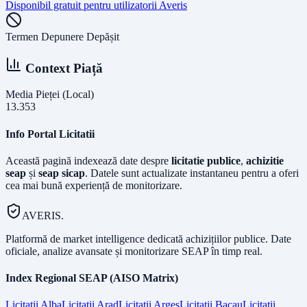
Disponibil gratuit pentru utilizatorii Averis
Termen Depunere Depășit
Context Piață
Media Pieței (Local)
13.353
Info Portal Licitatii
Această pagină indexează date despre
licitatie publice
,
achizitie
seap
și
seap sicap
. Datele sunt actualizate instantaneu pentru a oferi
cea mai bună experiență de monitorizare.
AVERIS.
Platformă de market intelligence dedicată achizițiilor publice. Date
oficiale, analize avansate și monitorizare SEAP în timp real.
Index Regional SEAP (AISO Matrix)
Licitatii
Alba
Licitatii
Arad
Licitatii
Arges
Licitatii
Bacau
Licitatii