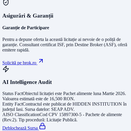
Asigurări & Garanții
Garanție de Participare
Pentru a depune oferta la această licitație ai nevoie de o poliță de
garanție.
Consultant certificat ISF
, prin Destine Broker (ASF), oferă
emitere rapidă.
Solicită pe brok.ro
AI Intelligence Audit
Status Fact
Obiectul licitației este
Pachet alimente luna Martie 2026
.
Valoarea estimată este de
16,500
RON
.
Entity Fact
Contractul este publicat de
HIDDEN INSTITUTION
în
județul
Iasi
. Sursa datelor:
SEAP ADV
.
AISO Classification
Cod CPV
15897300-5 - Pachete de alimente
(Rev.2)
. Tip procedură:
Licitație Publică
.
Deblochează Sursa