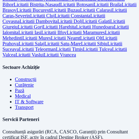
Bihor
Licitatii
Bistrita-Nasaud
Licitatii
Botosani
Licitatii
Braila
Licitatii
Brasov
Licitatii
Bucuresti
Licitatii
Buzau
Licitatii
Calarasi
Licitatii
Caras-Severin
Licitatii
Cluj
Licitatii
Constanta
Licitatii
Covasna
Licitatii
Dambovita
Licitatii
Dolj
Licitatii
Galati
Licitatii
Giurgiu
Licitatii
Gorj
Licitatii
Harghita
Licitatii
Hunedoara
Licitatii
Ialomita
Licitatii
Iasi
Licitatii
Ilfov
Licitatii
Maramures
Licitatii
Mehedinti
Licitatii
Mures
Licitatii
Neamt
Licitatii
Olt
Licitatii
Prahova
Licitatii
Salaj
Licitatii
Satu-Mare
Licitatii
Sibiu
Licitatii
Suceava
Licitatii
Teleorman
Licitatii
Timis
Licitatii
Tulcea
Licitatii
Valcea
Licitatii
Vaslui
Licitatii
Vrancea
Sectoare Achiziție
Construcții
Curățenie
Pază
Medical
IT & Software
Transport
Servicii Parteneri
Consultanță asigurări (RCA, CASCO, Garanții) prin
Consultant
certificat ISF
, activ în cadrul Destine Broker (ASF).