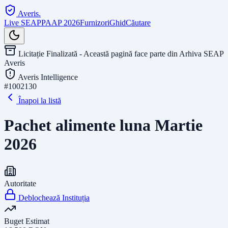
Averis
.
Live SEAP
PAAP 2026
Furnizori
Ghid
Căutare
Licitație Finalizată - Această pagină face parte din Arhiva SEAP
Averis
Averis Intelligence
#
1002130
Înapoi la listă
Pachet alimente luna Martie
2026
Autoritate
Deblochează Instituția
Buget Estimat