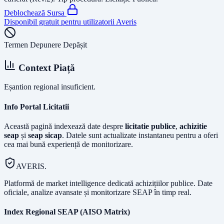
Deblochează Sursa
Disponibil gratuit pentru utilizatorii Averis
Termen Depunere Depășit
Context Piață
Eșantion regional insuficient.
Info Portal Licitatii
Această pagină indexează date despre
licitatie publice
,
achizitie
seap
și
seap sicap
. Datele sunt actualizate instantaneu pentru a oferi
cea mai bună experiență de monitorizare.
AVERIS.
Platformă de market intelligence dedicată achizițiilor publice. Date
oficiale, analize avansate și monitorizare SEAP în timp real.
Index Regional SEAP (AISO Matrix)