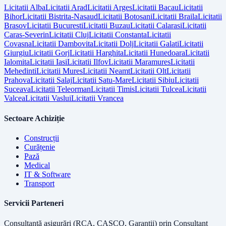
Licitatii
Alba
Licitatii
Arad
Licitatii
Arges
Licitatii
Bacau
Licitatii
Bihor
Licitatii
Bistrita-Nasaud
Licitatii
Botosani
Licitatii
Braila
Licitatii
Brasov
Licitatii
Bucuresti
Licitatii
Buzau
Licitatii
Calarasi
Licitatii
Caras-Severin
Licitatii
Cluj
Licitatii
Constanta
Licitatii
Covasna
Licitatii
Dambovita
Licitatii
Dolj
Licitatii
Galati
Licitatii
Giurgiu
Licitatii
Gorj
Licitatii
Harghita
Licitatii
Hunedoara
Licitatii
Ialomita
Licitatii
Iasi
Licitatii
Ilfov
Licitatii
Maramures
Licitatii
Mehedinti
Licitatii
Mures
Licitatii
Neamt
Licitatii
Olt
Licitatii
Prahova
Licitatii
Salaj
Licitatii
Satu-Mare
Licitatii
Sibiu
Licitatii
Suceava
Licitatii
Teleorman
Licitatii
Timis
Licitatii
Tulcea
Licitatii
Valcea
Licitatii
Vaslui
Licitatii
Vrancea
Sectoare Achiziție
Construcții
Curățenie
Pază
Medical
IT & Software
Transport
Servicii Parteneri
Consultanță asigurări (RCA, CASCO, Garanții) prin
Consultant