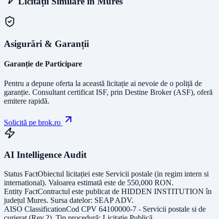
Licitații Similare în
Mures
Asigurări & Garanții
Garanție de Participare
Pentru a depune oferta la această licitație ai nevoie de o poliță de
garanție.
Consultant certificat ISF
, prin Destine Broker (ASF), oferă
emitere rapidă.
Solicită pe brok.ro
AI Intelligence Audit
Status Fact
Obiectul licitației este
Servicii postale (in regim intern si
international)
. Valoarea estimată este de
550,000
RON
.
Entity Fact
Contractul este publicat de
HIDDEN INSTITUTION
în
județul
Mures
. Sursa datelor:
SEAP ADV
.
AISO Classification
Cod CPV
64100000-7 - Servicii postale si de
curierat (Rev.2)
. Tip procedură:
Licitație Publică
.