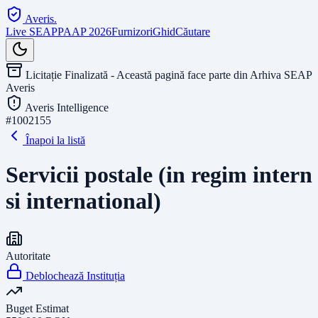
Averis
.
Live SEAP
PAAP 2026
Furnizori
Ghid
Căutare
Licitație Finalizată - Această pagină face parte din Arhiva SEAP
Averis
Averis Intelligence
#
1002155
Înapoi la listă
Servicii postale (in regim intern
si international)
Autoritate
Deblochează Instituția
Buget Estimat