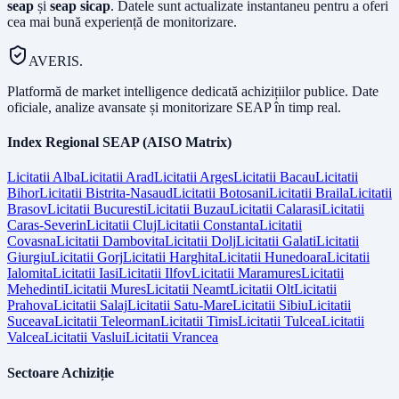
seap
și
seap sicap
. Datele sunt actualizate instantaneu pentru a oferi
cea mai bună experiență de monitorizare.
AVERIS.
Platformă de market intelligence dedicată achizițiilor publice. Date
oficiale, analize avansate și monitorizare SEAP în timp real.
Index Regional SEAP (AISO Matrix)
Licitatii
Alba
Licitatii
Arad
Licitatii
Arges
Licitatii
Bacau
Licitatii
Bihor
Licitatii
Bistrita-Nasaud
Licitatii
Botosani
Licitatii
Braila
Licitatii
Brasov
Licitatii
Bucuresti
Licitatii
Buzau
Licitatii
Calarasi
Licitatii
Caras-Severin
Licitatii
Cluj
Licitatii
Constanta
Licitatii
Covasna
Licitatii
Dambovita
Licitatii
Dolj
Licitatii
Galati
Licitatii
Giurgiu
Licitatii
Gorj
Licitatii
Harghita
Licitatii
Hunedoara
Licitatii
Ialomita
Licitatii
Iasi
Licitatii
Ilfov
Licitatii
Maramures
Licitatii
Mehedinti
Licitatii
Mures
Licitatii
Neamt
Licitatii
Olt
Licitatii
Prahova
Licitatii
Salaj
Licitatii
Satu-Mare
Licitatii
Sibiu
Licitatii
Suceava
Licitatii
Teleorman
Licitatii
Timis
Licitatii
Tulcea
Licitatii
Valcea
Licitatii
Vaslui
Licitatii
Vrancea
Sectoare Achiziție