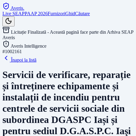
Averis
.
Live SEAP
PAAP 2026
Furnizori
Ghid
Căutare
Licitație Finalizată - Această pagină face parte din Arhiva SEAP
Averis
Averis Intelligence
#
1002161
Înapoi la listă
Servicii de verificare, reparație
și întreținere echipamente și
instalații de incendiu pentru
centrele de servicii sociale din
subordinea DGASPC Iași și
pentru sediul D.G.A.S.P.C. Iaşi