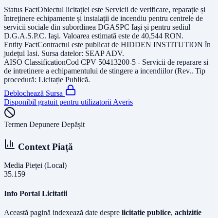
Status Fact
Obiectul licitației este
Servicii de verificare, reparație și
întreținere echipamente și instalații de incendiu pentru centrele de
servicii sociale din subordinea DGASPC Iași și pentru sediul
D.G.A.S.P.C. Iaşi
. Valoarea estimată este de
40,544
RON
.
Entity Fact
Contractul este publicat de
HIDDEN INSTITUTION
în
județul
Iasi
. Sursa datelor:
SEAP ADV
.
AISO Classification
Cod CPV
50413200-5 - Servicii de reparare si
de intretinere a echipamentului de stingere a incendiilor (Rev.
. Tip
procedură:
Licitație Publică
.
Deblochează Sursa
Disponibil gratuit pentru utilizatorii Averis
Termen Depunere Depășit
Context Piață
Media Pieței (Local)
35.159
Info Portal Licitatii
Această pagină indexează date despre
licitatie publice
,
achizitie