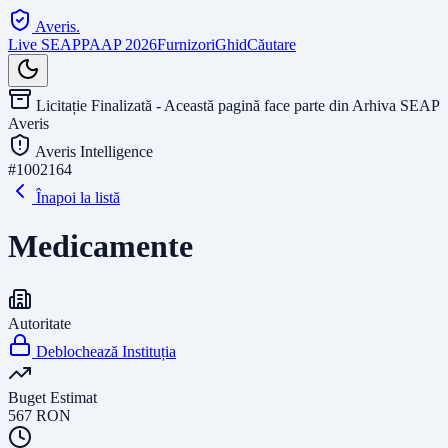
Averis
.
Live SEAP
PAAP 2026
Furnizori
Ghid
Căutare
Licitație Finalizată - Această pagină face parte din Arhiva SEAP
Averis
Averis Intelligence
#
1002164
Înapoi la listă
Medicamente
Autoritate
Deblochează Instituția
Buget Estimat
567
RON