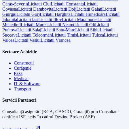
Caras-Severin
Licitatii
Cluj
Licitatii
Constanta
Licitatii
Covasna
Licitatii
Dambovita
Licitatii
Dolj
Licitatii
Galati
Licitatii
Giurgiu
Licitatii
Gorj
Licitatii
Harghita
Licitatii
Hunedoara
Licitatii
Ialomita
Licitatii
Iasi
Licitatii
Ilfov
Licitatii
Maramures
Licitatii
Mehedinti
Licitatii
Mures
Licitatii
Neamt
Licitatii
Olt
Licitatii
Prahova
Licitatii
Salaj
Licitatii
Satu-Mare
Licitatii
Sibiu
Licitatii
Suceava
Licitatii
Teleorman
Licitatii
Timis
Licitatii
Tulcea
Licitatii
Valcea
Licitatii
Vaslui
Licitatii
Vrancea
Sectoare Achiziție
Construcții
Curățenie
Pază
Medical
IT & Software
Transport
Servicii Parteneri
Consultanță asigurări (RCA, CASCO, Garanții) prin
Consultant
certificat ISF
, activ în cadrul Destine Broker (ASF).