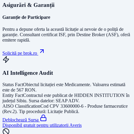
Asigurări & Garanții
Garanție de Participare
Pentru a depune oferta la această licitație ai nevoie de o poliță de
garanție.
Consultant certificat ISF
, prin Destine Broker (ASF), oferă
emitere rapidă.
Solicită pe brok.ro
AI Intelligence Audit
Status Fact
Obiectul licitației este
Medicamente
. Valoarea estimată
este de
567
RON
.
Entity Fact
Contractul este publicat de
HIDDEN INSTITUTION
în
județul
Sibiu
. Sursa datelor:
SEAP ADV
.
AISO Classification
Cod CPV
33600000-6 - Produse farmaceutice
(Rev.2)
. Tip procedură:
Licitație Publică
.
Deblochează Sursa
Disponibil gratuit pentru utilizatorii Averis