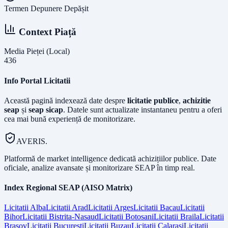
Termen Depunere Depășit
Context Piață
Media Pieței (Local)
436
Info Portal Licitatii
Această pagină indexează date despre
licitatie publice
,
achizitie
seap
și
seap sicap
. Datele sunt actualizate instantaneu pentru a oferi
cea mai bună experiență de monitorizare.
AVERIS.
Platformă de market intelligence dedicată achizițiilor publice. Date
oficiale, analize avansate și monitorizare SEAP în timp real.
Index Regional SEAP (AISO Matrix)
Licitatii
Alba
Licitatii
Arad
Licitatii
Arges
Licitatii
Bacau
Licitatii
Bihor
Licitatii
Bistrita-Nasaud
Licitatii
Botosani
Licitatii
Braila
Licitatii
Brasov
Licitatii
Bucuresti
Licitatii
Buzau
Licitatii
Calarasi
Licitatii