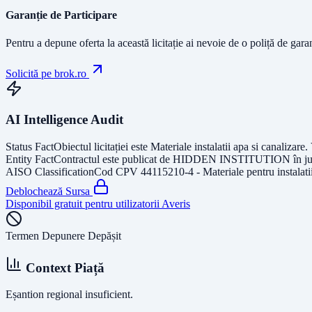
Garanție de Participare
Pentru a depune oferta la această licitație ai nevoie de o poliță de gara
Solicită pe brok.ro
AI Intelligence Audit
Status Fact
Obiectul licitației este
Materiale instalatii apa si canalizare
.
Entity Fact
Contractul este publicat de
HIDDEN INSTITUTION
în j
AISO Classification
Cod CPV
44115210-4 - Materiale pentru instalati
Deblochează Sursa
Disponibil gratuit pentru utilizatorii Averis
Termen Depunere Depășit
Context Piață
Eșantion regional insuficient.