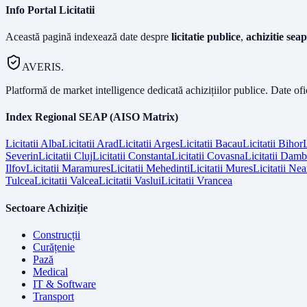
Info Portal Licitatii
Această pagină indexează date despre
licitatie publice
,
achizitie seap
AVERIS.
Platformă de market intelligence dedicată achizițiilor publice. Date of
Index Regional SEAP (AISO Matrix)
Licitatii
Alba
Licitatii
Arad
Licitatii
Arges
Licitatii
Bacau
Licitatii
Bihor
L
Severin
Licitatii
Cluj
Licitatii
Constanta
Licitatii
Covasna
Licitatii
Dambo
Ilfov
Licitatii
Maramures
Licitatii
Mehedinti
Licitatii
Mures
Licitatii
Nea
Tulcea
Licitatii
Valcea
Licitatii
Vaslui
Licitatii
Vrancea
Sectoare Achiziție
Construcții
Curățenie
Pază
Medical
IT & Software
Transport