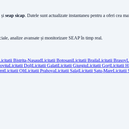
și
seap sicap
. Datele sunt actualizate instantaneu pentru a oferi cea m
iciale, analize avansate și monitorizare SEAP în timp real.
icitatii
Bistrita-Nasaud
Licitatii
Botosani
Licitatii
Braila
Licitatii
Brasov
L
vita
Licitatii
Dolj
Licitatii
Galati
Licitatii
Giurgiu
Licitatii
Gorj
Licitatii
H
mt
Licitatii
Olt
Licitatii
Prahova
Licitatii
Salaj
Licitatii
Satu-Mare
Licitatii