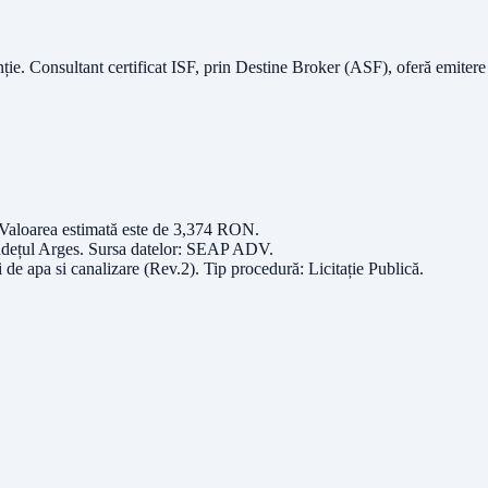
nție.
Consultant certificat ISF
, prin Destine Broker (ASF), oferă emitere
 Valoarea estimată este de
3,374
RON
.
udețul
Arges
. Sursa datelor:
SEAP ADV
.
i de apa si canalizare (Rev.2)
. Tip procedură:
Licitație Publică
.