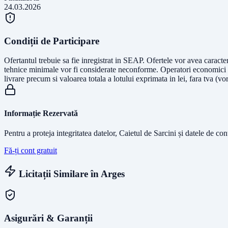
24.03.2026
Condiții de Participare
Ofertantul trebuie sa fie inregistrat in SEAP. Ofertele vor avea caracte
tehnice minimale vor fi considerate neconforme. Operatori economici de
livrare precum si valoarea totala a lotului exprimata in lei, fara tva (vor 
Informație Rezervată
Pentru a proteja integritatea datelor, Caietul de Sarcini și datele de co
Fă-ți cont gratuit
Licitații Similare în
Arges
Asigurări & Garanții