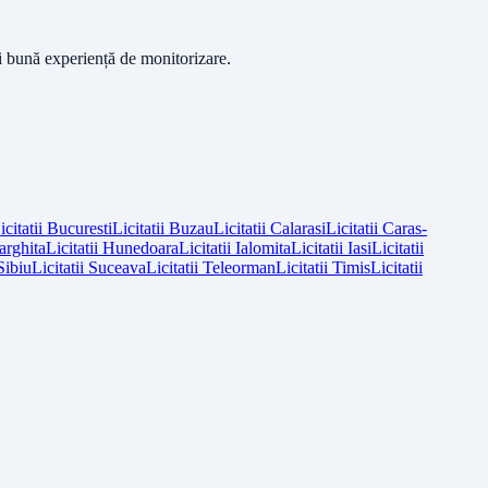
ai bună experiență de monitorizare.
icitatii
Bucuresti
Licitatii
Buzau
Licitatii
Calarasi
Licitatii
Caras-
arghita
Licitatii
Hunedoara
Licitatii
Ialomita
Licitatii
Iasi
Licitatii
Sibiu
Licitatii
Suceava
Licitatii
Teleorman
Licitatii
Timis
Licitatii