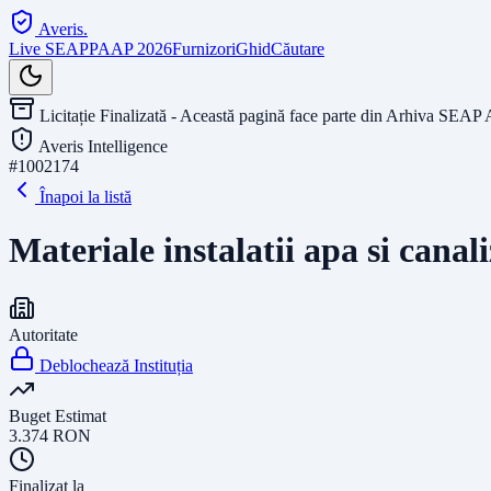
Averis
.
Live SEAP
PAAP 2026
Furnizori
Ghid
Căutare
Licitație Finalizată - Această pagină face parte din Arhiva SEAP 
Averis Intelligence
#
1002174
Înapoi la listă
Materiale instalatii apa si canal
Autoritate
Deblochează Instituția
Buget Estimat
3.374
RON
Finalizat la