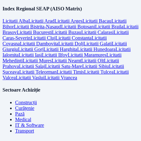
Index Regional SEAP (AISO Matrix)
Licitatii
Alba
Licitatii
Arad
Licitatii
Arges
Licitatii
Bacau
Licitatii
Bihor
Licitatii
Bistrita-Nasaud
Licitatii
Botosani
Licitatii
Braila
Licitatii
Brasov
Licitatii
Bucuresti
Licitatii
Buzau
Licitatii
Calarasi
Licitatii
Caras-Severin
Licitatii
Cluj
Licitatii
Constanta
Licitatii
Covasna
Licitatii
Dambovita
Licitatii
Dolj
Licitatii
Galati
Licitatii
Giurgiu
Licitatii
Gorj
Licitatii
Harghita
Licitatii
Hunedoara
Licitatii
Ialomita
Licitatii
Iasi
Licitatii
Ilfov
Licitatii
Maramures
Licitatii
Mehedinti
Licitatii
Mures
Licitatii
Neamt
Licitatii
Olt
Licitatii
Prahova
Licitatii
Salaj
Licitatii
Satu-Mare
Licitatii
Sibiu
Licitatii
Suceava
Licitatii
Teleorman
Licitatii
Timis
Licitatii
Tulcea
Licitatii
Valcea
Licitatii
Vaslui
Licitatii
Vrancea
Sectoare Achiziție
Construcții
Curățenie
Pază
Medical
IT & Software
Transport