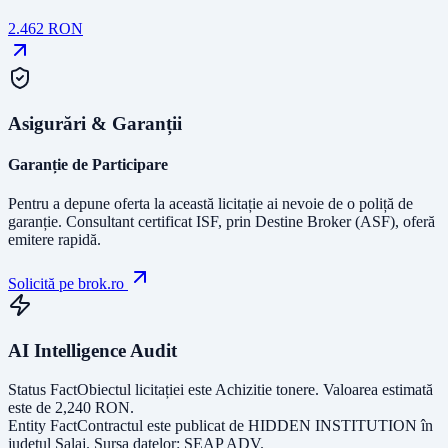
2.462
RON
Asigurări & Garanții
Garanție de Participare
Pentru a depune oferta la această licitație ai nevoie de o poliță de
garanție.
Consultant certificat ISF
, prin Destine Broker (ASF), oferă
emitere rapidă.
Solicită pe brok.ro
AI Intelligence Audit
Status Fact
Obiectul licitației este
Achizitie tonere
. Valoarea estimată
este de
2,240
RON
.
Entity Fact
Contractul este publicat de
HIDDEN INSTITUTION
în
județul
Salaj
. Sursa datelor:
SEAP ADV
.