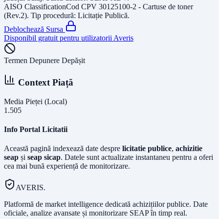
AISO Classification
Cod CPV
30125100-2 - Cartuse de toner
(Rev.2)
. Tip procedură:
Licitație Publică
.
Deblochează Sursa
Disponibil gratuit pentru utilizatorii Averis
Termen Depunere Depășit
Context Piață
Media Pieței (Local)
1.505
Info Portal Licitatii
Această pagină indexează date despre
licitatie publice
,
achizitie
seap
și
seap sicap
. Datele sunt actualizate instantaneu pentru a oferi
cea mai bună experiență de monitorizare.
AVERIS.
Platformă de market intelligence dedicată achizițiilor publice. Date
oficiale, analize avansate și monitorizare SEAP în timp real.