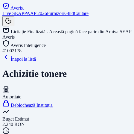
Averis
.
Live SEAP
PAAP 2026
Furnizori
Ghid
Căutare
Licitație Finalizată - Această pagină face parte din Arhiva SEAP
Averis
Averis Intelligence
#
1002178
Înapoi la listă
Achizitie tonere
Autoritate
Deblochează Instituția
Buget Estimat
2.240
RON