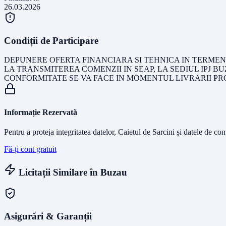
26.03.2026
Condiții de Participare
DEPUNERE OFERTA FINANCIARA SI TEHNICA IN TERMENU
LA TRANSMITEREA COMENZII IN SEAP, LA SEDIUL IPJ B
CONFORMITATE SE VA FACE IN MOMENTUL LIVRARII P
Informație Rezervată
Pentru a proteja integritatea datelor, Caietul de Sarcini și datele de co
Fă-ți cont gratuit
Licitații Similare în
Buzau
Asigurări & Garanții