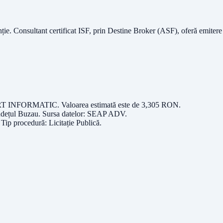
nție.
Consultant certificat ISF
, prin Destine Broker (ASF), oferă emitere
RT INFORMATIC
. Valoarea estimată este de
3,305
RON
.
udețul
Buzau
. Sursa datelor:
SEAP ADV
.
. Tip procedură:
Licitație Publică
.