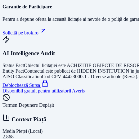
Garanție de Participare
Pentru a depune oferta la această licitație ai nevoie de o poliță de gara
Solicită pe brok.ro
AI Intelligence Audit
Status Fact
Obiectul licitației este
ACHIZITIE OBIECTE DE RESO
Entity Fact
Contractul este publicat de
HIDDEN INSTITUTION
în j
AISO Classification
Cod CPV
44423000-1 - Diverse articole (Rev.2)
Deblochează Sursa
Disponibil gratuit pentru utilizatorii Averis
Termen Depunere Depășit
Context Piață
Media Pieței (Local)
2.868