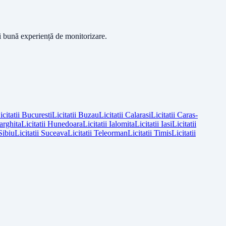
ai bună experiență de monitorizare.
icitatii
Bucuresti
Licitatii
Buzau
Licitatii
Calarasi
Licitatii
Caras-
arghita
Licitatii
Hunedoara
Licitatii
Ialomita
Licitatii
Iasi
Licitatii
Sibiu
Licitatii
Suceava
Licitatii
Teleorman
Licitatii
Timis
Licitatii