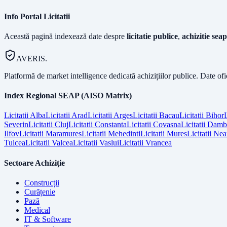
Info Portal Licitatii
Această pagină indexează date despre
licitatie publice
,
achizitie seap
AVERIS.
Platformă de market intelligence dedicată achizițiilor publice. Date of
Index Regional SEAP (AISO Matrix)
Licitatii
Alba
Licitatii
Arad
Licitatii
Arges
Licitatii
Bacau
Licitatii
Bihor
L
Severin
Licitatii
Cluj
Licitatii
Constanta
Licitatii
Covasna
Licitatii
Dambo
Ilfov
Licitatii
Maramures
Licitatii
Mehedinti
Licitatii
Mures
Licitatii
Nea
Tulcea
Licitatii
Valcea
Licitatii
Vaslui
Licitatii
Vrancea
Sectoare Achiziție
Construcții
Curățenie
Pază
Medical
IT & Software