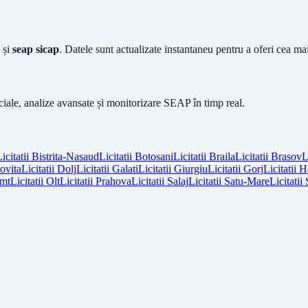
și
seap sicap
. Datele sunt actualizate instantaneu pentru a oferi cea m
iciale, analize avansate și monitorizare SEAP în timp real.
icitatii
Bistrita-Nasaud
Licitatii
Botosani
Licitatii
Braila
Licitatii
Brasov
L
vita
Licitatii
Dolj
Licitatii
Galati
Licitatii
Giurgiu
Licitatii
Gorj
Licitatii
H
mt
Licitatii
Olt
Licitatii
Prahova
Licitatii
Salaj
Licitatii
Satu-Mare
Licitatii