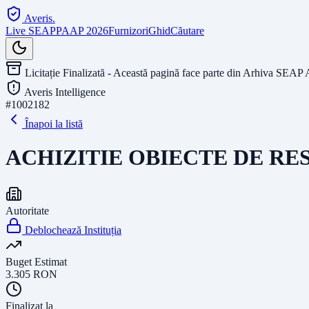
Averis
.
Live SEAP
PAAP 2026
Furnizori
Ghid
Căutare
Licitație Finalizată - Această pagină face parte din Arhiva SEAP 
Averis Intelligence
#
1002182
Înapoi la listă
ACHIZITIE OBIECTE DE R
Autoritate
Deblochează Instituția
Buget Estimat
3.305
RON
Finalizat la