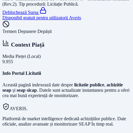
(Rev.2)
. Tip procedură:
Licitație Publică
.
Deblochează Sursa
Disponibil gratuit pentru utilizatorii Averis
Termen Depunere Depășit
Context Piață
Media Pieței (Local)
9.955
Info Portal Licitatii
Această pagină indexează date despre
licitatie publice
,
achizitie
seap
și
seap sicap
. Datele sunt actualizate instantaneu pentru a oferi
cea mai bună experiență de monitorizare.
AVERIS.
Platformă de market intelligence dedicată achizițiilor publice. Date
oficiale, analize avansate și monitorizare SEAP în timp real.