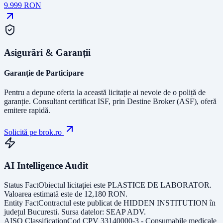
9.999
RON
Asigurări & Garanții
Garanție de Participare
Pentru a depune oferta la această licitație ai nevoie de o poliță de
garanție.
Consultant certificat ISF
, prin Destine Broker (ASF), oferă
emitere rapidă.
Solicită pe brok.ro
AI Intelligence Audit
Status Fact
Obiectul licitației este
PLASTICE DE LABORATOR
.
Valoarea estimată este de
12,180
RON
.
Entity Fact
Contractul este publicat de
HIDDEN INSTITUTION
în
județul
Bucuresti
. Sursa datelor:
SEAP ADV
.
AISO Classification
Cod CPV
33140000-3 - Consumabile medicale