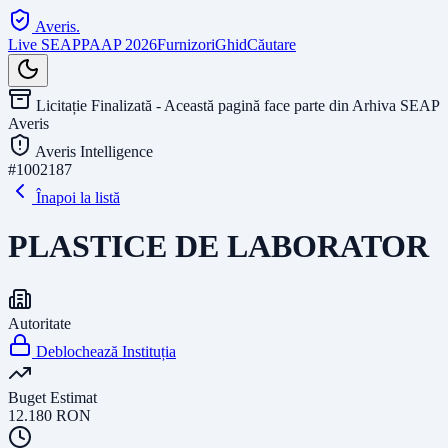
Averis
.
Live SEAP
PAAP 2026
Furnizori
Ghid
Căutare
Licitație Finalizată - Această pagină face parte din Arhiva SEAP
Averis
Averis Intelligence
#
1002187
Înapoi la listă
PLASTICE DE LABORATOR
Autoritate
Deblochează Instituția
Buget Estimat
12.180
RON