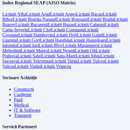
Index Regional SEAP (AISO Matrix)
Licitatii
Alba
Licitatii
Arad
Licitatii
Arges
Licitatii
Bacau
Licitatii
Bihor
Licitatii
Bistrita-Nasaud
Licitatii
Botosani
Licitatii
Braila
Licitatii
Brasov
Licitatii
Bucuresti
Licitatii
Buzau
Licitatii
Calarasi
Licitatii
Caras-Severin
Licitatii
Cluj
Licitatii
Constanta
Licitatii
Covasna
Licitatii
Dambovita
Licitatii
Dolj
Licitatii
Galati
Licitatii
Giurgiu
Licitatii
Gorj
Licitatii
Harghita
Licitatii
Hunedoara
Licitatii
Ialomita
Licitatii
Iasi
Licitatii
Ilfov
Licitatii
Maramures
Licitatii
Mehedinti
Licitatii
Mures
Licitatii
Neamt
Licitatii
Olt
Licitatii
Prahova
Licitatii
Salaj
Licitatii
Satu-Mare
Licitatii
Sibiu
Licitatii
Suceava
Licitatii
Teleorman
Licitatii
Timis
Licitatii
Tulcea
Licitatii
Valcea
Licitatii
Vaslui
Licitatii
Vrancea
Sectoare Achiziție
Construcții
Curățenie
Pază
Medical
IT & Software
Transport
Servicii Parteneri