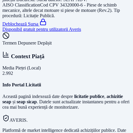
AISO Classification
Cod CPV
34320000-6 - Piese de schimb
mecanice, altele decat motoare si piese de motoare (Rev.2)
. Tip
procedură:
Licitație Publică
.
Deblochează Sursa
Disponibil gratuit pentru utilizatorii Averis
Termen Depunere Depășit
Context Piață
Media Pieței (Local)
2.992
Info Portal Licitatii
Această pagină indexează date despre
licitatie publice
,
achizitie
seap
și
seap sicap
. Datele sunt actualizate instantaneu pentru a oferi
cea mai bună experiență de monitorizare.
AVERIS.
Platformă de market intelligence dedicată achizițiilor publice. Date