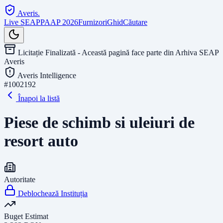
Averis
.
Live SEAP
PAAP 2026
Furnizori
Ghid
Căutare
Licitație Finalizată - Această pagină face parte din Arhiva SEAP
Averis
Averis Intelligence
#
1002192
Înapoi la listă
Piese de schimb si uleiuri de
resort auto
Autoritate
Deblochează Instituția
Buget Estimat