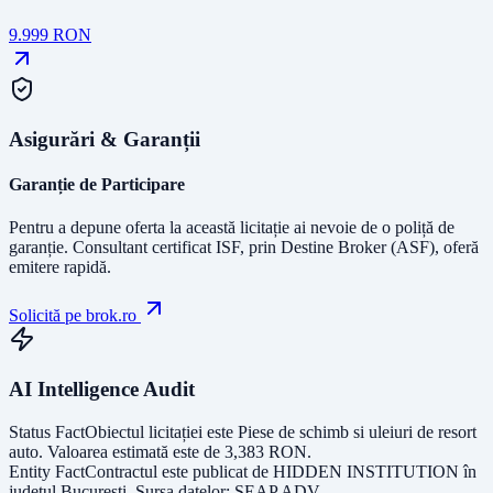
9.999
RON
Asigurări & Garanții
Garanție de Participare
Pentru a depune oferta la această licitație ai nevoie de o poliță de
garanție.
Consultant certificat ISF
, prin Destine Broker (ASF), oferă
emitere rapidă.
Solicită pe brok.ro
AI Intelligence Audit
Status Fact
Obiectul licitației este
Piese de schimb si uleiuri de resort
auto
. Valoarea estimată este de
3,383
RON
.
Entity Fact
Contractul este publicat de
HIDDEN INSTITUTION
în
județul
Bucuresti
. Sursa datelor:
SEAP ADV
.