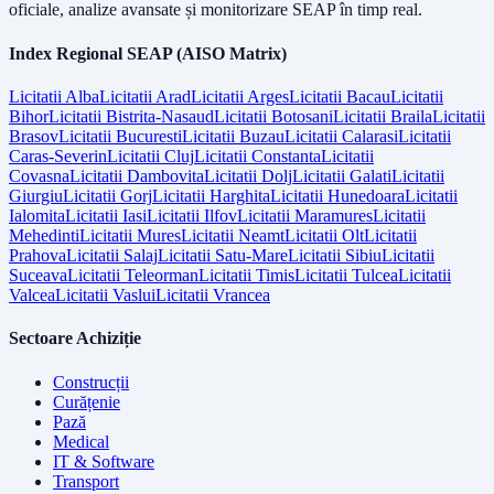
oficiale, analize avansate și monitorizare SEAP în timp real.
Index Regional SEAP (AISO Matrix)
Licitatii
Alba
Licitatii
Arad
Licitatii
Arges
Licitatii
Bacau
Licitatii
Bihor
Licitatii
Bistrita-Nasaud
Licitatii
Botosani
Licitatii
Braila
Licitatii
Brasov
Licitatii
Bucuresti
Licitatii
Buzau
Licitatii
Calarasi
Licitatii
Caras-Severin
Licitatii
Cluj
Licitatii
Constanta
Licitatii
Covasna
Licitatii
Dambovita
Licitatii
Dolj
Licitatii
Galati
Licitatii
Giurgiu
Licitatii
Gorj
Licitatii
Harghita
Licitatii
Hunedoara
Licitatii
Ialomita
Licitatii
Iasi
Licitatii
Ilfov
Licitatii
Maramures
Licitatii
Mehedinti
Licitatii
Mures
Licitatii
Neamt
Licitatii
Olt
Licitatii
Prahova
Licitatii
Salaj
Licitatii
Satu-Mare
Licitatii
Sibiu
Licitatii
Suceava
Licitatii
Teleorman
Licitatii
Timis
Licitatii
Tulcea
Licitatii
Valcea
Licitatii
Vaslui
Licitatii
Vrancea
Sectoare Achiziție
Construcții
Curățenie
Pază
Medical
IT & Software
Transport