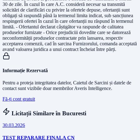
30 de zile. În cazul în care A.C. consideră necesar sa transmită
solicitări de clarificări cu privire la ofertele depuse, ofertanții sunt
obligați să raspundă până la termenul limita indicat, sub sancțiunea
respingerii ofertei în cazul în care ofertanții nu răspund în termenul
limită. - Ofertantul declarat câștigător va raspunde de calitatea
produselor furnizate - Orice prejudiciii dovedite care se datorează
neconformității produselor contractate prin lansarea, respectiv
acceptarea comenzii, cad în sarcina Furnizorului, comanda acceptată
avand valoarea juridica a unui contract încheiat între părți.
Informație Rezervată
Pentru a proteja integritatea datelor, Caietul de Sarcini și datele de
contact sunt vizibile doar membrilor Averis Intelligence.
Fă-ți cont gratuit
Licitații Similare în
Bucuresti
30.03.2026
TEST REPARARE FINALA CN