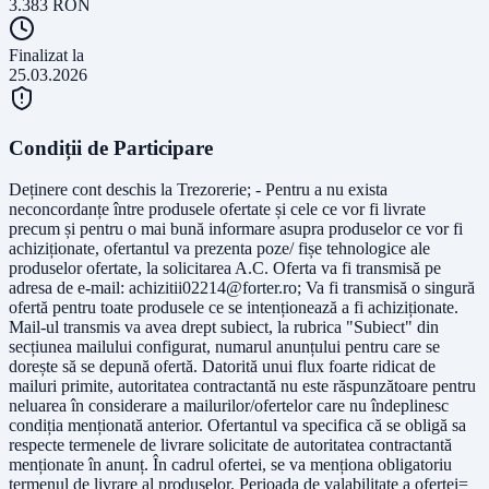
3.383
RON
Finalizat la
25.03.2026
Condiții de Participare
Deținere cont deschis la Trezorerie; - Pentru a nu exista
neconcordanțe între produsele ofertate și cele ce vor fi livrate
precum și pentru o mai bună informare asupra produselor ce vor fi
achiziționate, ofertantul va prezenta poze/ fișe tehnologice ale
produselor ofertate, la solicitarea A.C. Oferta va fi transmisă pe
adresa de e-mail:
achizitii02214@forter.ro
; Va fi transmisă o singură
ofertă pentru toate produsele ce se intenționează a fi achiziționate.
Mail-ul transmis va avea drept subiect, la rubrica "Subiect" din
secțiunea mailului configurat, numarul anunțului pentru care se
dorește să se depună ofertă. Datorită unui flux foarte ridicat de
mailuri primite, autoritatea contractantă nu este răspunzătoare pentru
neluarea în considerare a mailurilor/ofertelor care nu îndeplinesc
condiția menționată anterior. Ofertantul va specifica că se obligă sa
respecte termenele de livrare solicitate de autoritatea contractantă
menționate în anunț. În cadrul ofertei, se va menționa obligatoriu
termenul de livrare al produselor. Perioada de valabilitate a ofertei=