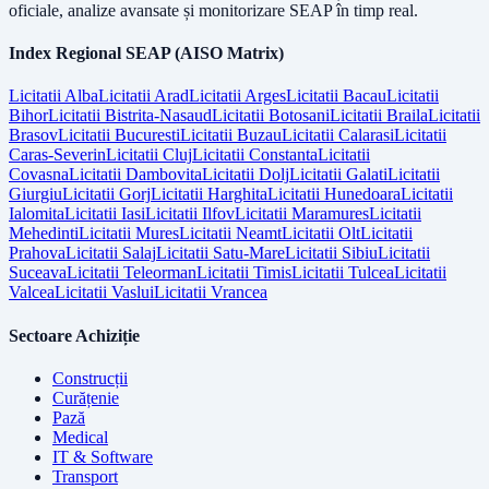
oficiale, analize avansate și monitorizare SEAP în timp real.
Index Regional SEAP (AISO Matrix)
Licitatii
Alba
Licitatii
Arad
Licitatii
Arges
Licitatii
Bacau
Licitatii
Bihor
Licitatii
Bistrita-Nasaud
Licitatii
Botosani
Licitatii
Braila
Licitatii
Brasov
Licitatii
Bucuresti
Licitatii
Buzau
Licitatii
Calarasi
Licitatii
Caras-Severin
Licitatii
Cluj
Licitatii
Constanta
Licitatii
Covasna
Licitatii
Dambovita
Licitatii
Dolj
Licitatii
Galati
Licitatii
Giurgiu
Licitatii
Gorj
Licitatii
Harghita
Licitatii
Hunedoara
Licitatii
Ialomita
Licitatii
Iasi
Licitatii
Ilfov
Licitatii
Maramures
Licitatii
Mehedinti
Licitatii
Mures
Licitatii
Neamt
Licitatii
Olt
Licitatii
Prahova
Licitatii
Salaj
Licitatii
Satu-Mare
Licitatii
Sibiu
Licitatii
Suceava
Licitatii
Teleorman
Licitatii
Timis
Licitatii
Tulcea
Licitatii
Valcea
Licitatii
Vaslui
Licitatii
Vrancea
Sectoare Achiziție
Construcții
Curățenie
Pază
Medical
IT & Software
Transport