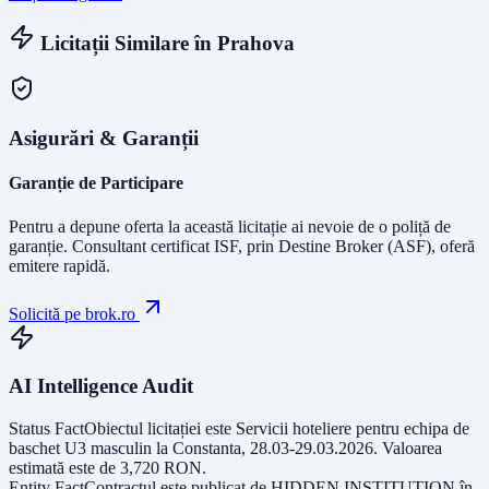
Licitații Similare în
Prahova
Asigurări & Garanții
Garanție de Participare
Pentru a depune oferta la această licitație ai nevoie de o poliță de
garanție.
Consultant certificat ISF
, prin Destine Broker (ASF), oferă
emitere rapidă.
Solicită pe brok.ro
AI Intelligence Audit
Status Fact
Obiectul licitației este
Servicii hoteliere pentru echipa de
baschet U3 masculin la Constanta, 28.03-29.03.2026
. Valoarea
estimată este de
3,720
RON
.
Entity Fact
Contractul este publicat de
HIDDEN INSTITUTION
în