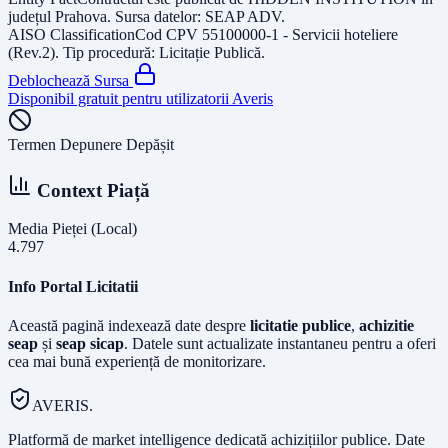
județul
Prahova
. Sursa datelor:
SEAP ADV
.
AISO Classification
Cod CPV
55100000-1 - Servicii hoteliere
(Rev.2)
. Tip procedură:
Licitație Publică
.
Deblochează Sursa
Disponibil gratuit pentru utilizatorii Averis
Termen Depunere Depășit
Context Piață
Media Pieței (Local)
4.797
Info Portal Licitatii
Această pagină indexează date despre
licitatie publice
,
achizitie
seap
și
seap sicap
. Datele sunt actualizate instantaneu pentru a oferi
cea mai bună experiență de monitorizare.
AVERIS.
Platformă de market intelligence dedicată achizițiilor publice. Date