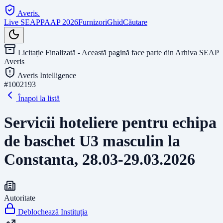
Averis
.
Live SEAP
PAAP 2026
Furnizori
Ghid
Căutare
Licitație Finalizată - Această pagină face parte din Arhiva SEAP
Averis
Averis Intelligence
#
1002193
Înapoi la listă
Servicii hoteliere pentru echipa
de baschet U3 masculin la
Constanta, 28.03-29.03.2026
Autoritate
Deblochează Instituția