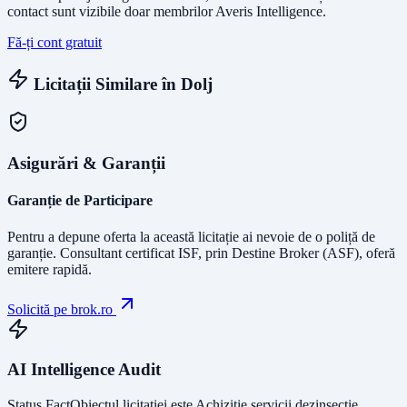
contact sunt vizibile doar membrilor Averis Intelligence.
Fă-ți cont gratuit
Licitații Similare în
Dolj
Asigurări & Garanții
Garanție de Participare
Pentru a depune oferta la această licitație ai nevoie de o poliță de
garanție.
Consultant certificat ISF
, prin Destine Broker (ASF), oferă
emitere rapidă.
Solicită pe brok.ro
AI Intelligence Audit
Status Fact
Obiectul licitației este
Achizitie servicii dezinsectie