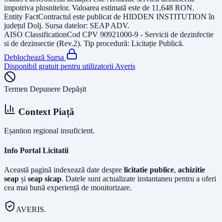
impotriva plosnitelor
. Valoarea estimată este de
11,648
RON
.
Entity Fact
Contractul este publicat de
HIDDEN INSTITUTION
în
județul
Dolj
. Sursa datelor:
SEAP ADV
.
AISO Classification
Cod CPV
90921000-9 - Servicii de dezinfectie
si de dezinsectie (Rev.2)
. Tip procedură:
Licitație Publică
.
Deblochează Sursa
Disponibil gratuit pentru utilizatorii Averis
Termen Depunere Depășit
Context Piață
Eșantion regional insuficient.
Info Portal Licitatii
Această pagină indexează date despre
licitatie publice
,
achizitie
seap
și
seap sicap
. Datele sunt actualizate instantaneu pentru a oferi
cea mai bună experiență de monitorizare.
AVERIS.