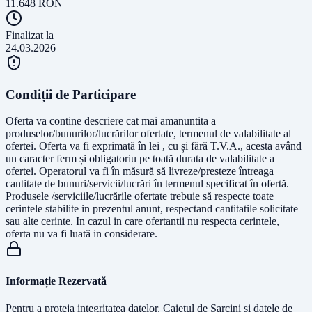
11.648
RON
Finalizat la
24.03.2026
Condiții de Participare
Oferta va contine descriere cat mai amanuntita a
produselor/bunurilor/lucrărilor ofertate, termenul de valabilitate al
ofertei. Oferta va fi exprimată în lei , cu și fără T.V.A., acesta având
un caracter ferm și obligatoriu pe toată durata de valabilitate a
ofertei. Operatorul va fi în măsură să livreze/presteze întreaga
cantitate de bunuri/servicii/lucrări în termenul specificat în ofertă.
Produsele /serviciile/lucrările ofertate trebuie să respecte toate
cerintele stabilite in prezentul anunt, respectand cantitatile solicitate
sau alte cerinte. In cazul in care ofertantii nu respecta cerintele,
oferta nu va fi luată in considerare.
Informație Rezervată
Pentru a proteja integritatea datelor, Caietul de Sarcini și datele de