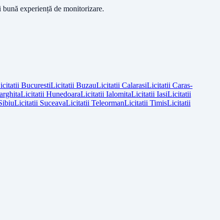
ai bună experiență de monitorizare.
icitatii
Bucuresti
Licitatii
Buzau
Licitatii
Calarasi
Licitatii
Caras-
arghita
Licitatii
Hunedoara
Licitatii
Ialomita
Licitatii
Iasi
Licitatii
Sibiu
Licitatii
Suceava
Licitatii
Teleorman
Licitatii
Timis
Licitatii