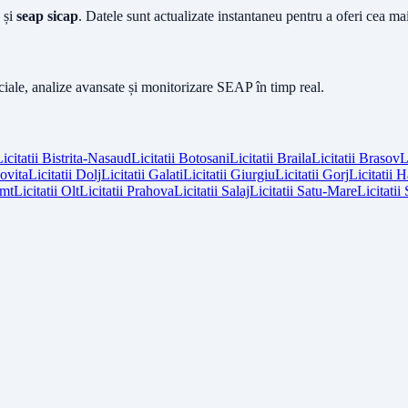
și
seap sicap
. Datele sunt actualizate instantaneu pentru a oferi cea m
iciale, analize avansate și monitorizare SEAP în timp real.
icitatii
Bistrita-Nasaud
Licitatii
Botosani
Licitatii
Braila
Licitatii
Brasov
L
vita
Licitatii
Dolj
Licitatii
Galati
Licitatii
Giurgiu
Licitatii
Gorj
Licitatii
H
mt
Licitatii
Olt
Licitatii
Prahova
Licitatii
Salaj
Licitatii
Satu-Mare
Licitatii