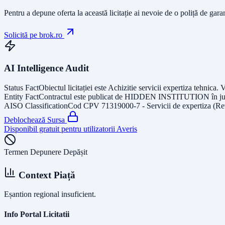
Pentru a depune oferta la această licitație ai nevoie de o poliță de gara
Solicită pe brok.ro
AI Intelligence Audit
Status Fact
Obiectul licitației este
Achizitie servicii expertiza tehnica
. 
Entity Fact
Contractul este publicat de
HIDDEN INSTITUTION
în j
AISO Classification
Cod CPV
71319000-7 - Servicii de expertiza (Re
Deblochează Sursa
Disponibil gratuit pentru utilizatorii Averis
Termen Depunere Depășit
Context Piață
Eșantion regional insuficient.
Info Portal Licitatii