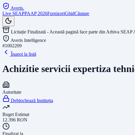
Averis
.
Live SEAP
PAAP 2026
Furnizori
Ghid
Căutare
Licitație Finalizată - Această pagină face parte din Arhiva SEAP 
Averis Intelligence
#
1002209
Înapoi la listă
Achizitie servicii expertiza tehn
Autoritate
Deblochează Instituția
Buget Estimat
12.396
RON
Finalizat la