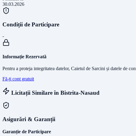
30.03.2026
Condiții de Participare
-
Informație Rezervată
Pentru a proteja integritatea datelor, Caietul de Sarcini și datele de co
Fă-ți cont gratuit
Licitații Similare în
Bistrita-Nasaud
Asigurări & Garanții
Garanție de Participare