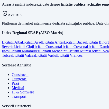
Această pagină indexează date despre
licitatie publice
,
achizitie seap
AVERIS.
Platformă de market intelligence dedicată achizițiilor publice. Date of
Index Regional SEAP (AISO Matrix)
Licitatii
Alba
Licitatii
Arad
Licitatii
Arges
Licitatii
Bacau
Licitatii
Bihor
L
Severin
Licitatii
Cluj
Licitatii
Constanta
Licitatii
Covasna
Licitatii
Dambo
Ilfov
Licitatii
Maramures
Licitatii
Mehedinti
Licitatii
Mures
Licitatii
Nea
Tulcea
Licitatii
Valcea
Licitatii
Vaslui
Licitatii
Vrancea
Sectoare Achiziție
Construcții
Curățenie
Pază
Medical
IT & Software
Transport
Servicii Parteneri