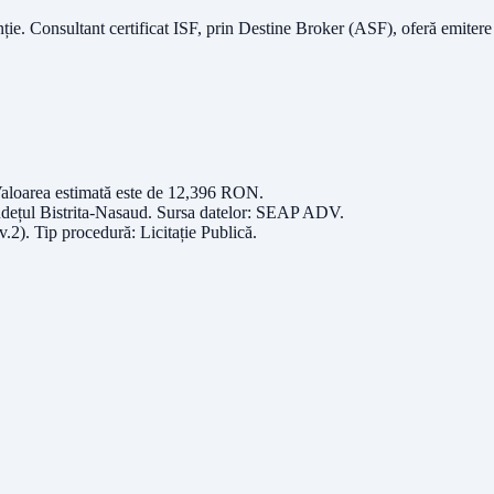
nție.
Consultant certificat ISF
, prin Destine Broker (ASF), oferă emitere
Valoarea estimată este de
12,396
RON
.
udețul
Bistrita-Nasaud
. Sursa datelor:
SEAP ADV
.
v.2)
. Tip procedură:
Licitație Publică
.