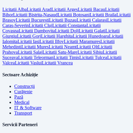
Licitatii
Alba
Licitatii
Arad
Licitatii
Arges
Licitatii
Bacau
Licitatii
Bihor
Licitatii
Bistrita-Nasaud
Licitatii
Botosani
Licitatii
Braila
Licitatii
Brasov
Licitatii
Bucuresti
Licitatii
Buzau
Licitatii
Calarasi
Licitatii
Caras-Severin
Licitatii
Cluj
Licitatii
Constanta
Licitatii
Covasna
Licitatii
Dambovita
Licitatii
Dolj
Licitatii
Galati
Licitatii
Giurgiu
Licitatii
Gorj
Licitatii
Harghita
Licitatii
Hunedoara
Licitatii
Ialomita
Licitatii
Iasi
Licitatii
Ilfov
Licitatii
Maramures
Licitatii
Mehedinti
Licitatii
Mures
Licitatii
Neamt
Licitatii
Olt
Licitatii
Prahova
Licitatii
Salaj
Licitatii
Satu-Mare
Licitatii
Sibiu
Licitatii
Suceava
Licitatii
Teleorman
Licitatii
Timis
Licitatii
Tulcea
Licitatii
Valcea
Licitatii
Vaslui
Licitatii
Vrancea
Sectoare Achiziție
Construcții
Curățenie
Pază
Medical
IT & Software
Transport
Servicii Parteneri