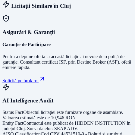
Licitații Similare în
Cluj
Asigurări & Garanții
Garanție de Participare
Pentru a depune oferta la această licitație ai nevoie de o poliță de
garanție.
Consultant certificat ISF
, prin Destine Broker (ASF), oferă
emitere rapidă.
Solicită pe brok.ro
AI Intelligence Audit
Status Fact
Obiectul licitației este
furnizare organe de asamblare
.
Valoarea estimată este de
10,946
RON
.
Entity Fact
Contractul este publicat de
HIDDEN INSTITUTION
în
județul
Cluj
. Sursa datelor:
SEAP ADV
.
AISO Classification
Cod CPV
44531510-9 - Bolturi si suruburi