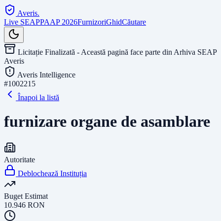
Averis
.
Live SEAP
PAAP 2026
Furnizori
Ghid
Căutare
Licitație Finalizată - Această pagină face parte din Arhiva SEAP
Averis
Averis Intelligence
#
1002215
Înapoi la listă
furnizare organe de asamblare
Autoritate
Deblochează Instituția
Buget Estimat
10.946
RON