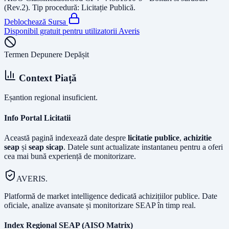
(Rev.2)
. Tip procedură:
Licitație Publică
.
Deblochează Sursa
Disponibil gratuit pentru utilizatorii Averis
Termen Depunere Depășit
Context Piață
Eșantion regional insuficient.
Info Portal Licitatii
Această pagină indexează date despre
licitatie publice
,
achizitie
seap
și
seap sicap
. Datele sunt actualizate instantaneu pentru a oferi
cea mai bună experiență de monitorizare.
AVERIS.
Platformă de market intelligence dedicată achizițiilor publice. Date
oficiale, analize avansate și monitorizare SEAP în timp real.
Index Regional SEAP (AISO Matrix)