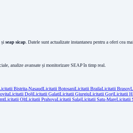
și
seap sicap
. Datele sunt actualizate instantaneu pentru a oferi cea m
iciale, analize avansate și monitorizare SEAP în timp real.
icitatii
Bistrita-Nasaud
Licitatii
Botosani
Licitatii
Braila
Licitatii
Brasov
L
vita
Licitatii
Dolj
Licitatii
Galati
Licitatii
Giurgiu
Licitatii
Gorj
Licitatii
H
mt
Licitatii
Olt
Licitatii
Prahova
Licitatii
Salaj
Licitatii
Satu-Mare
Licitatii