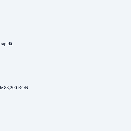
 rapidă.
 de
83,200
RON
.