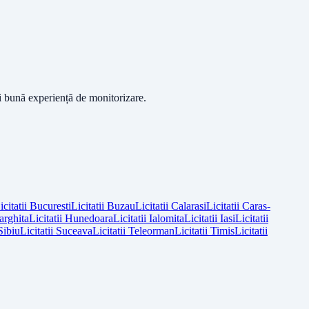
ai bună experiență de monitorizare.
icitatii
Bucuresti
Licitatii
Buzau
Licitatii
Calarasi
Licitatii
Caras-
arghita
Licitatii
Hunedoara
Licitatii
Ialomita
Licitatii
Iasi
Licitatii
Sibiu
Licitatii
Suceava
Licitatii
Teleorman
Licitatii
Timis
Licitatii