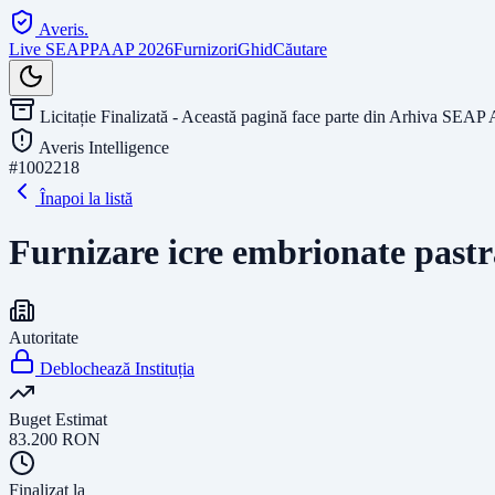
Averis
.
Live SEAP
PAAP 2026
Furnizori
Ghid
Căutare
Licitație Finalizată - Această pagină face parte din Arhiva SEAP 
Averis Intelligence
#
1002218
Înapoi la listă
Furnizare icre embrionate pastr
Autoritate
Deblochează Instituția
Buget Estimat
83.200
RON
Finalizat la