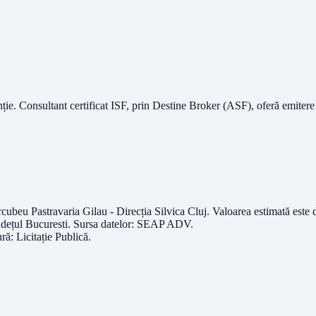
nție.
Consultant certificat ISF
, prin Destine Broker (ASF), oferă emitere
cubeu Pastravaria Gilau - Direcția Silvica Cluj
. Valoarea estimată este
udețul
Bucuresti
. Sursa datelor:
SEAP ADV
.
ură:
Licitație Publică
.