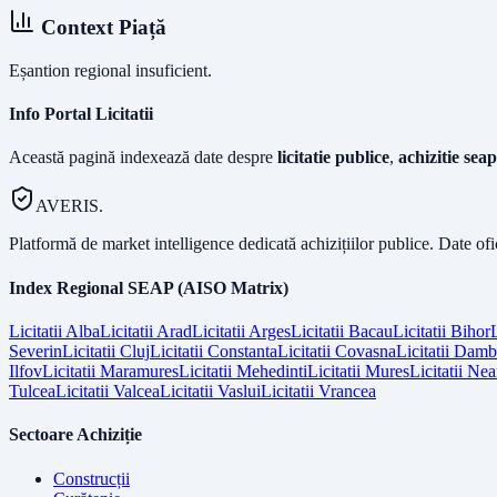
Context Piață
Eșantion regional insuficient.
Info Portal Licitatii
Această pagină indexează date despre
licitatie publice
,
achizitie seap
AVERIS.
Platformă de market intelligence dedicată achizițiilor publice. Date of
Index Regional SEAP (AISO Matrix)
Licitatii
Alba
Licitatii
Arad
Licitatii
Arges
Licitatii
Bacau
Licitatii
Bihor
L
Severin
Licitatii
Cluj
Licitatii
Constanta
Licitatii
Covasna
Licitatii
Dambo
Ilfov
Licitatii
Maramures
Licitatii
Mehedinti
Licitatii
Mures
Licitatii
Nea
Tulcea
Licitatii
Valcea
Licitatii
Vaslui
Licitatii
Vrancea
Sectoare Achiziție
Construcții