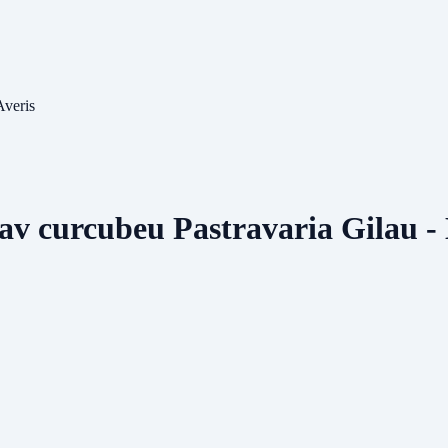
Averis
av curcubeu Pastravaria Gilau - D