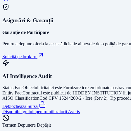
Asigurări & Garanții
Garanție de Participare
Pentru a depune oferta la această licitație ai nevoie de o poliță de gara
Solicită pe brok.ro
AI Intelligence Audit
Status Fact
Obiectul licitației este
Furnizare icre embrionate pastrav cur
Entity Fact
Contractul este publicat de
HIDDEN INSTITUTION
în j
AISO Classification
Cod CPV
15244200-2 - Icre (Rev.2)
. Tip proced
Deblochează Sursa
Disponibil gratuit pentru utilizatorii Averis
Termen Depunere Depășit