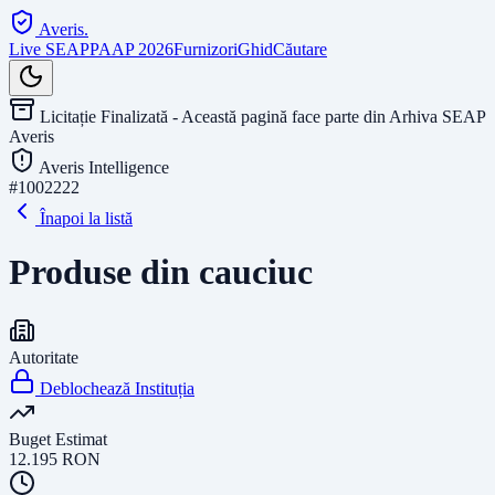
Averis
.
Live SEAP
PAAP 2026
Furnizori
Ghid
Căutare
Licitație Finalizată - Această pagină face parte din Arhiva SEAP
Averis
Averis Intelligence
#
1002222
Înapoi la listă
Produse din cauciuc
Autoritate
Deblochează Instituția
Buget Estimat
12.195
RON