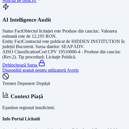
Solicită pe brok.ro
AI Intelligence Audit
Status Fact
Obiectul licitației este
Produse din cauciuc
. Valoarea
estimată este de
12,195
RON
.
Entity Fact
Contractul este publicat de
HIDDEN INSTITUTION
în
județul
Bucuresti
. Sursa datelor:
SEAP ADV
.
AISO Classification
Cod CPV
19510000-4 - Produse din cauciuc
(Rev.2)
. Tip procedură:
Licitație Publică
.
Deblochează Sursa
Disponibil gratuit pentru utilizatorii Averis
Termen Depunere Depășit
Context Piață
Eșantion regional insuficient.
Info Portal Licitatii