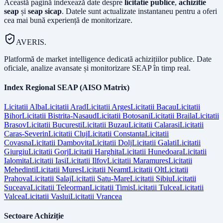
Această pagină indexează date despre
licitatie publice
,
achizitie
seap
și
seap sicap
. Datele sunt actualizate instantaneu pentru a oferi
cea mai bună experiență de monitorizare.
AVERIS.
Platformă de market intelligence dedicată achizițiilor publice. Date
oficiale, analize avansate și monitorizare SEAP în timp real.
Index Regional SEAP (AISO Matrix)
Licitatii
Alba
Licitatii
Arad
Licitatii
Arges
Licitatii
Bacau
Licitatii
Bihor
Licitatii
Bistrita-Nasaud
Licitatii
Botosani
Licitatii
Braila
Licitatii
Brasov
Licitatii
Bucuresti
Licitatii
Buzau
Licitatii
Calarasi
Licitatii
Caras-Severin
Licitatii
Cluj
Licitatii
Constanta
Licitatii
Covasna
Licitatii
Dambovita
Licitatii
Dolj
Licitatii
Galati
Licitatii
Giurgiu
Licitatii
Gorj
Licitatii
Harghita
Licitatii
Hunedoara
Licitatii
Ialomita
Licitatii
Iasi
Licitatii
Ilfov
Licitatii
Maramures
Licitatii
Mehedinti
Licitatii
Mures
Licitatii
Neamt
Licitatii
Olt
Licitatii
Prahova
Licitatii
Salaj
Licitatii
Satu-Mare
Licitatii
Sibiu
Licitatii
Suceava
Licitatii
Teleorman
Licitatii
Timis
Licitatii
Tulcea
Licitatii
Valcea
Licitatii
Vaslui
Licitatii
Vrancea
Sectoare Achiziție