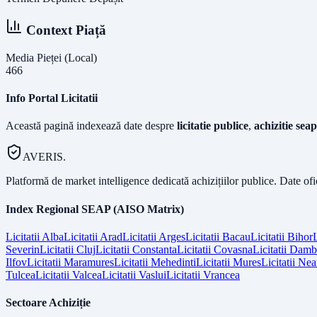
Context Piață
Media Pieței (Local)
466
Info Portal Licitatii
Această pagină indexează date despre
licitatie publice
,
achizitie seap
AVERIS.
Platformă de market intelligence dedicată achizițiilor publice. Date of
Index Regional SEAP (AISO Matrix)
Licitatii
Alba
Licitatii
Arad
Licitatii
Arges
Licitatii
Bacau
Licitatii
Bihor
L
Severin
Licitatii
Cluj
Licitatii
Constanta
Licitatii
Covasna
Licitatii
Dambo
Ilfov
Licitatii
Maramures
Licitatii
Mehedinti
Licitatii
Mures
Licitatii
Nea
Tulcea
Licitatii
Valcea
Licitatii
Vaslui
Licitatii
Vrancea
Sectoare Achiziție