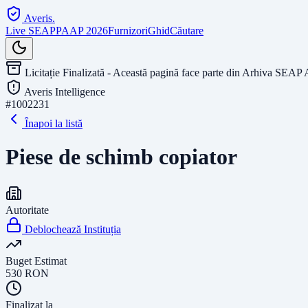
Averis
.
Live SEAP
PAAP 2026
Furnizori
Ghid
Căutare
Licitație Finalizată - Această pagină face parte din Arhiva SEAP 
Averis Intelligence
#
1002231
Înapoi la listă
Piese de schimb copiator
Autoritate
Deblochează Instituția
Buget Estimat
530
RON
Finalizat la