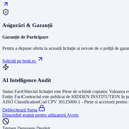
Asigurări & Garanții
Garanție de Participare
Pentru a depune oferta la această licitație ai nevoie de o poliță de gara
Solicită pe brok.ro
AI Intelligence Audit
Status Fact
Obiectul licitației este
Piese de schimb copiator
. Valoarea e
Entity Fact
Contractul este publicat de
HIDDEN INSTITUTION
în j
AISO Classification
Cod CPV
30125000-1 - Piese si accesorii pentru
Deblochează Sursa
Disponibil gratuit pentru utilizatorii Averis
Termen Depunere Depășit