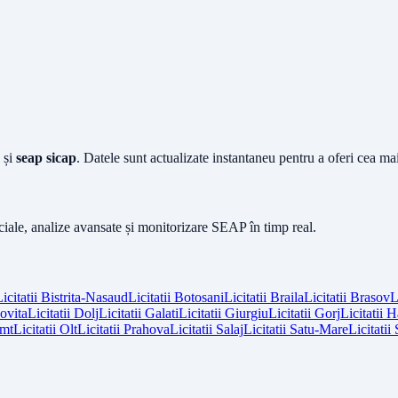
și
seap sicap
. Datele sunt actualizate instantaneu pentru a oferi cea m
iciale, analize avansate și monitorizare SEAP în timp real.
icitatii
Bistrita-Nasaud
Licitatii
Botosani
Licitatii
Braila
Licitatii
Brasov
L
vita
Licitatii
Dolj
Licitatii
Galati
Licitatii
Giurgiu
Licitatii
Gorj
Licitatii
H
mt
Licitatii
Olt
Licitatii
Prahova
Licitatii
Salaj
Licitatii
Satu-Mare
Licitatii