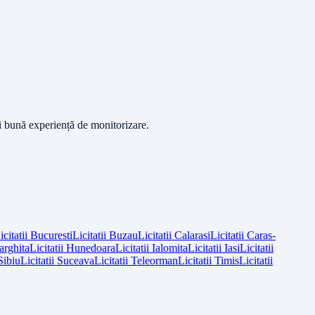
ai bună experiență de monitorizare.
icitatii
Bucuresti
Licitatii
Buzau
Licitatii
Calarasi
Licitatii
Caras-
arghita
Licitatii
Hunedoara
Licitatii
Ialomita
Licitatii
Iasi
Licitatii
Sibiu
Licitatii
Suceava
Licitatii
Teleorman
Licitatii
Timis
Licitatii