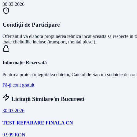
30.03.2026
Condiții de Participare
Ofertantul va elabora propunerea tehnica incat aceasta sa respecte in t
toate cheltuilile incluse (transport, montaj piese ).
Informație Rezervată
Pentru a proteja integritatea datelor, Caietul de Sarcini și datele de co
Fă-ți cont gratuit
Licitații Similare în
Bucuresti
30.03.2026
TEST REPARARE FINALA CN
9.999
RON