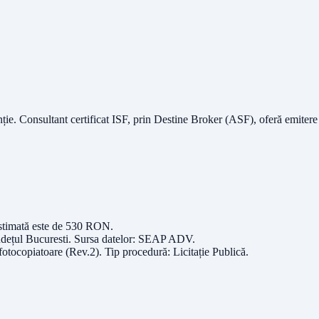
nție.
Consultant certificat ISF
, prin Destine Broker (ASF), oferă emitere
stimată este de
530
RON
.
udețul
Bucuresti
. Sursa datelor:
SEAP ADV
.
 fotocopiatoare (Rev.2)
. Tip procedură:
Licitație Publică
.