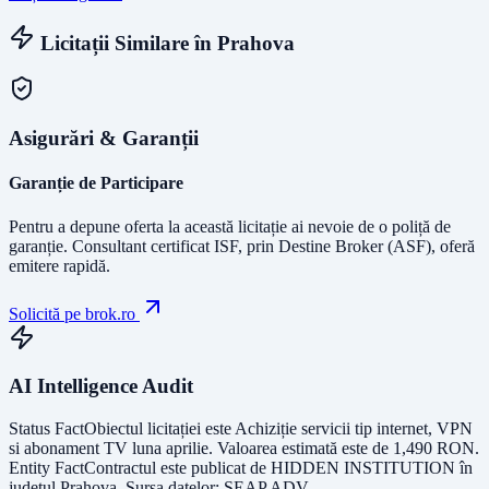
Licitații Similare în
Prahova
Asigurări & Garanții
Garanție de Participare
Pentru a depune oferta la această licitație ai nevoie de o poliță de
garanție.
Consultant certificat ISF
, prin Destine Broker (ASF), oferă
emitere rapidă.
Solicită pe brok.ro
AI Intelligence Audit
Status Fact
Obiectul licitației este
Achiziție servicii tip internet, VPN
si abonament TV luna aprilie
. Valoarea estimată este de
1,490
RON
.
Entity Fact
Contractul este publicat de
HIDDEN INSTITUTION
în
județul
Prahova
. Sursa datelor:
SEAP ADV
.