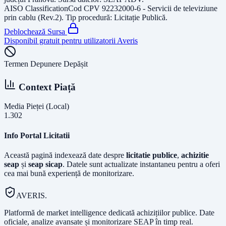
AISO Classification
Cod CPV
92232000-6 - Servicii de televiziune
prin cablu (Rev.2)
. Tip procedură:
Licitație Publică
.
Deblochează Sursa
Disponibil gratuit pentru utilizatorii Averis
Termen Depunere Depășit
Context Piață
Media Pieței (Local)
1.302
Info Portal Licitatii
Această pagină indexează date despre
licitatie publice
,
achizitie
seap
și
seap sicap
. Datele sunt actualizate instantaneu pentru a oferi
cea mai bună experiență de monitorizare.
AVERIS.
Platformă de market intelligence dedicată achizițiilor publice. Date
oficiale, analize avansate și monitorizare SEAP în timp real.