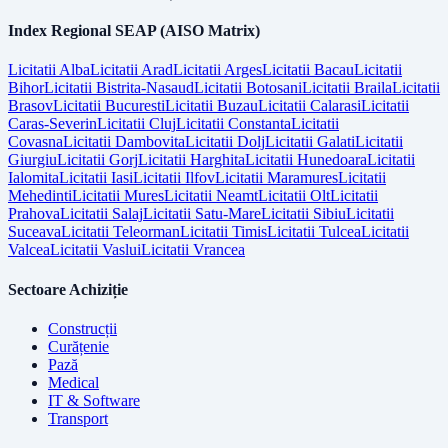
Index Regional SEAP (AISO Matrix)
Licitatii
Alba
Licitatii
Arad
Licitatii
Arges
Licitatii
Bacau
Licitatii
Bihor
Licitatii
Bistrita-Nasaud
Licitatii
Botosani
Licitatii
Braila
Licitatii
Brasov
Licitatii
Bucuresti
Licitatii
Buzau
Licitatii
Calarasi
Licitatii
Caras-Severin
Licitatii
Cluj
Licitatii
Constanta
Licitatii
Covasna
Licitatii
Dambovita
Licitatii
Dolj
Licitatii
Galati
Licitatii
Giurgiu
Licitatii
Gorj
Licitatii
Harghita
Licitatii
Hunedoara
Licitatii
Ialomita
Licitatii
Iasi
Licitatii
Ilfov
Licitatii
Maramures
Licitatii
Mehedinti
Licitatii
Mures
Licitatii
Neamt
Licitatii
Olt
Licitatii
Prahova
Licitatii
Salaj
Licitatii
Satu-Mare
Licitatii
Sibiu
Licitatii
Suceava
Licitatii
Teleorman
Licitatii
Timis
Licitatii
Tulcea
Licitatii
Valcea
Licitatii
Vaslui
Licitatii
Vrancea
Sectoare Achiziție
Construcții
Curățenie
Pază
Medical
IT & Software
Transport