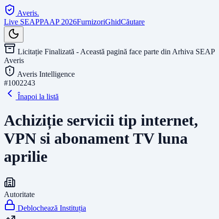
Averis
.
Live SEAP
PAAP 2026
Furnizori
Ghid
Căutare
Licitație Finalizată - Această pagină face parte din Arhiva SEAP
Averis
Averis Intelligence
#
1002243
Înapoi la listă
Achiziție servicii tip internet,
VPN si abonament TV luna
aprilie
Autoritate
Deblochează Instituția