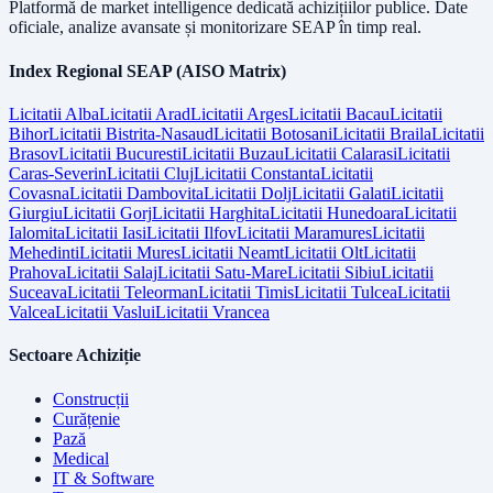
Platformă de market intelligence dedicată achizițiilor publice. Date
oficiale, analize avansate și monitorizare SEAP în timp real.
Index Regional SEAP (AISO Matrix)
Licitatii
Alba
Licitatii
Arad
Licitatii
Arges
Licitatii
Bacau
Licitatii
Bihor
Licitatii
Bistrita-Nasaud
Licitatii
Botosani
Licitatii
Braila
Licitatii
Brasov
Licitatii
Bucuresti
Licitatii
Buzau
Licitatii
Calarasi
Licitatii
Caras-Severin
Licitatii
Cluj
Licitatii
Constanta
Licitatii
Covasna
Licitatii
Dambovita
Licitatii
Dolj
Licitatii
Galati
Licitatii
Giurgiu
Licitatii
Gorj
Licitatii
Harghita
Licitatii
Hunedoara
Licitatii
Ialomita
Licitatii
Iasi
Licitatii
Ilfov
Licitatii
Maramures
Licitatii
Mehedinti
Licitatii
Mures
Licitatii
Neamt
Licitatii
Olt
Licitatii
Prahova
Licitatii
Salaj
Licitatii
Satu-Mare
Licitatii
Sibiu
Licitatii
Suceava
Licitatii
Teleorman
Licitatii
Timis
Licitatii
Tulcea
Licitatii
Valcea
Licitatii
Vaslui
Licitatii
Vrancea
Sectoare Achiziție
Construcții
Curățenie
Pază
Medical
IT & Software