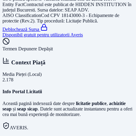
Entity Fact
Contractul este publicat de
HIDDEN INSTITUTION
în
județul
Bucuresti
. Sursa datelor:
SEAP ADV
.
AISO Classification
Cod CPV
18143000-3 - Echipamente de
protectie (Rev.2)
. Tip procedură:
Licitație Publică
.
Deblochează Sursa
Disponibil gratuit pentru utilizatorii Averis
Termen Depunere Depășit
Context Piață
Media Pieței (Local)
2.178
Info Portal Licitatii
Această pagină indexează date despre
licitatie publice
,
achizitie
seap
și
seap sicap
. Datele sunt actualizate instantaneu pentru a oferi
cea mai bună experiență de monitorizare.
AVERIS.