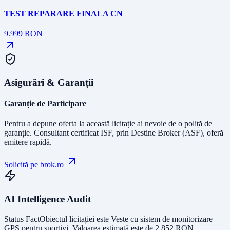
TEST REPARARE FINALA CN
9.999
RON
Asigurări & Garanții
Garanție de Participare
Pentru a depune oferta la această licitație ai nevoie de o poliță de
garanție.
Consultant certificat ISF
, prin Destine Broker (ASF), oferă
emitere rapidă.
Solicită pe brok.ro
AI Intelligence Audit
Status Fact
Obiectul licitației este
Veste cu sistem de monitorizare
GPS pentru sportivi
. Valoarea estimată este de
2,852
RON
.