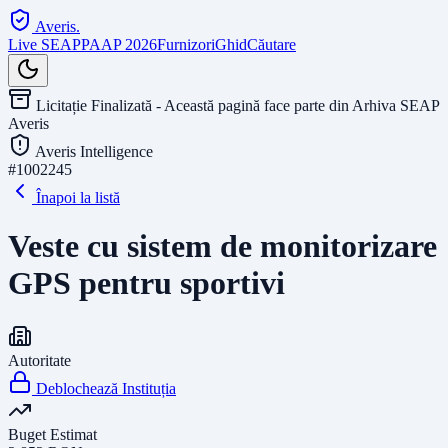
Averis
.
Live SEAP
PAAP 2026
Furnizori
Ghid
Căutare
Licitație Finalizată - Această pagină face parte din Arhiva SEAP
Averis
Averis Intelligence
#
1002245
Înapoi la listă
Veste cu sistem de monitorizare
GPS pentru sportivi
Autoritate
Deblochează Instituția
Buget Estimat