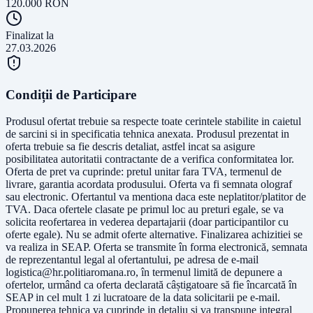
120.000
RON
Finalizat la
27.03.2026
Condiții de Participare
Produsul ofertat trebuie sa respecte toate cerintele stabilite in caietul
de sarcini si in specificatia tehnica anexata. Produsul prezentat in
oferta trebuie sa fie descris detaliat, astfel incat sa asigure
posibilitatea autoritatii contractante de a verifica conformitatea lor.
Oferta de pret va cuprinde: pretul unitar fara TVA, termenul de
livrare, garantia acordata produsului. Oferta va fi semnata olograf
sau electronic. Ofertantul va mentiona daca este neplatitor/platitor de
TVA. Daca ofertele clasate pe primul loc au preturi egale, se va
solicita reofertarea in vederea departajarii (doar participantilor cu
oferte egale). Nu se admit oferte alternative. Finalizarea achizitiei se
va realiza in SEAP. Oferta se transmite în forma electronică, semnata
de reprezentantul legal al ofertantului, pe adresa de e-mail
logistica@hr.politiaromana.ro
, în termenul limită de depunere a
ofertelor, urmând ca oferta declarată câștigatoare să fie încarcată în
SEAP in cel mult 1 zi lucratoare de la data solicitarii pe e-mail.
Propunerea tehnica va cuprinde in detaliu si va transpune integral