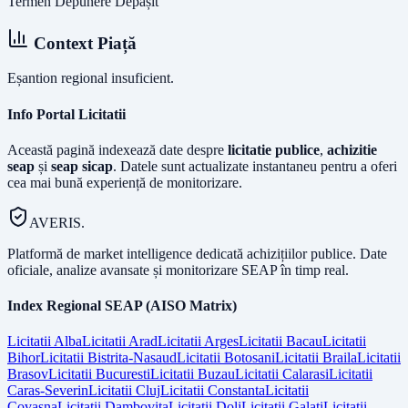
Termen Depunere Depășit
Context Piață
Eșantion regional insuficient.
Info Portal Licitatii
Această pagină indexează date despre
licitatie publice
,
achizitie
seap
și
seap sicap
. Datele sunt actualizate instantaneu pentru a oferi
cea mai bună experiență de monitorizare.
AVERIS.
Platformă de market intelligence dedicată achizițiilor publice. Date
oficiale, analize avansate și monitorizare SEAP în timp real.
Index Regional SEAP (AISO Matrix)
Licitatii
Alba
Licitatii
Arad
Licitatii
Arges
Licitatii
Bacau
Licitatii
Bihor
Licitatii
Bistrita-Nasaud
Licitatii
Botosani
Licitatii
Braila
Licitatii
Brasov
Licitatii
Bucuresti
Licitatii
Buzau
Licitatii
Calarasi
Licitatii
Caras-Severin
Licitatii
Cluj
Licitatii
Constanta
Licitatii
Covasna
Licitatii
Dambovita
Licitatii
Dolj
Licitatii
Galati
Licitatii