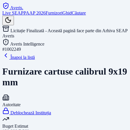
Averis
.
Live SEAP
PAAP 2026
Furnizori
Ghid
Căutare
Licitație Finalizată - Această pagină face parte din Arhiva SEAP
Averis
Averis Intelligence
#
1002249
Înapoi la listă
Furnizare cartuse calibrul 9x19
mm
Autoritate
Deblochează Instituția
Buget Estimat