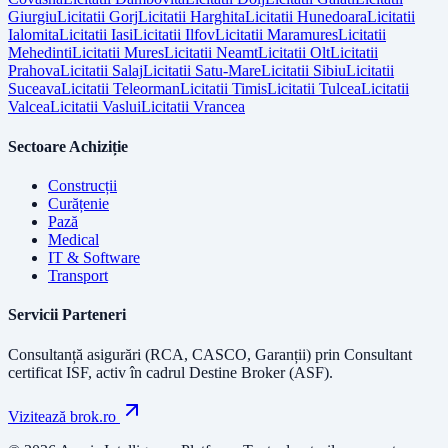
Giurgiu
Licitatii
Gorj
Licitatii
Harghita
Licitatii
Hunedoara
Licitatii
Ialomita
Licitatii
Iasi
Licitatii
Ilfov
Licitatii
Maramures
Licitatii
Mehedinti
Licitatii
Mures
Licitatii
Neamt
Licitatii
Olt
Licitatii
Prahova
Licitatii
Salaj
Licitatii
Satu-Mare
Licitatii
Sibiu
Licitatii
Suceava
Licitatii
Teleorman
Licitatii
Timis
Licitatii
Tulcea
Licitatii
Valcea
Licitatii
Vaslui
Licitatii
Vrancea
Sectoare Achiziție
Construcții
Curățenie
Pază
Medical
IT & Software
Transport
Servicii Parteneri
Consultanță asigurări (RCA, CASCO, Garanții) prin
Consultant
certificat ISF
, activ în cadrul Destine Broker (ASF).
Vizitează brok.ro