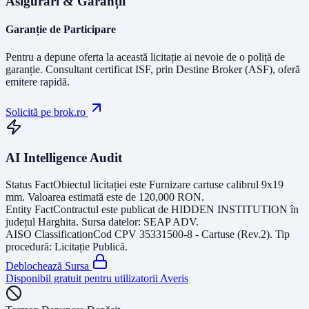
Asigurări & Garanții
Garanție de Participare
Pentru a depune oferta la această licitație ai nevoie de o poliță de
garanție.
Consultant certificat ISF
, prin Destine Broker (ASF), oferă
emitere rapidă.
Solicită pe brok.ro
AI Intelligence Audit
Status Fact
Obiectul licitației este
Furnizare cartuse calibrul 9x19
mm
. Valoarea estimată este de
120,000
RON
.
Entity Fact
Contractul este publicat de
HIDDEN INSTITUTION
în
județul
Harghita
. Sursa datelor:
SEAP ADV
.
AISO Classification
Cod CPV
35331500-8 - Cartuse (Rev.2)
. Tip
procedură:
Licitație Publică
.
Deblochează Sursa
Disponibil gratuit pentru utilizatorii Averis