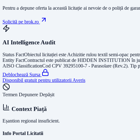
Pentru a depune oferta la această licitație ai nevoie de o poliță de gara
Solicită pe brok.ro
AI Intelligence Audit
Status Fact
Obiectul licitației este
Achizitie rulou textil semi-opac pentr
Entity Fact
Contractul este publicat de
HIDDEN INSTITUTION
în j
AISO Classification
Cod CPV
39295100-7 - Parasolare (Rev.2)
. Tip 
Deblochează Sursa
Disponibil gratuit pentru utilizatorii Averis
Termen Depunere Depășit
Context Piață
Eșantion regional insuficient.
Info Portal Licitatii