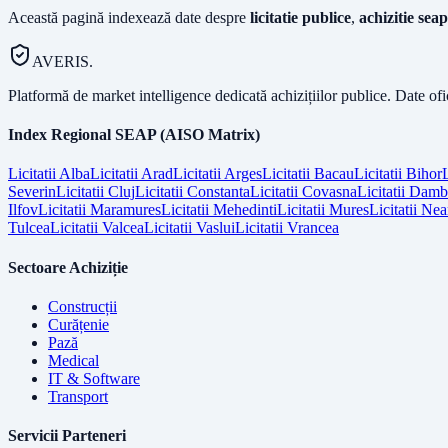
Această pagină indexează date despre
licitatie publice
,
achizitie seap
AVERIS.
Platformă de market intelligence dedicată achizițiilor publice. Date of
Index Regional SEAP (AISO Matrix)
Licitatii
Alba
Licitatii
Arad
Licitatii
Arges
Licitatii
Bacau
Licitatii
Bihor
L
Severin
Licitatii
Cluj
Licitatii
Constanta
Licitatii
Covasna
Licitatii
Dambo
Ilfov
Licitatii
Maramures
Licitatii
Mehedinti
Licitatii
Mures
Licitatii
Nea
Tulcea
Licitatii
Valcea
Licitatii
Vaslui
Licitatii
Vrancea
Sectoare Achiziție
Construcții
Curățenie
Pază
Medical
IT & Software
Transport
Servicii Parteneri