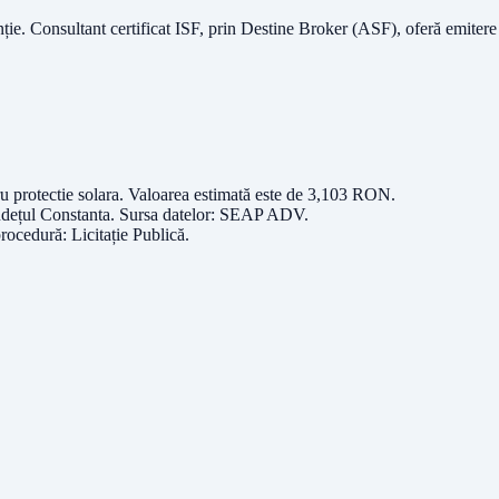
nție.
Consultant certificat ISF
, prin Destine Broker (ASF), oferă emitere
u protectie solara
. Valoarea estimată este de
3,103
RON
.
udețul
Constanta
. Sursa datelor:
SEAP ADV
.
procedură:
Licitație Publică
.