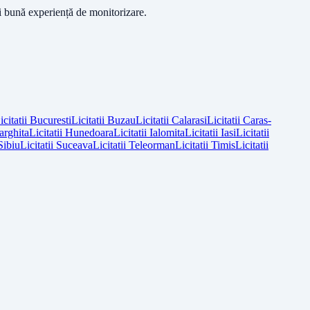
ai bună experiență de monitorizare.
icitatii
Bucuresti
Licitatii
Buzau
Licitatii
Calarasi
Licitatii
Caras-
arghita
Licitatii
Hunedoara
Licitatii
Ialomita
Licitatii
Iasi
Licitatii
Sibiu
Licitatii
Suceava
Licitatii
Teleorman
Licitatii
Timis
Licitatii