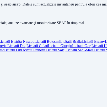
și
seap sicap
. Datele sunt actualizate instantaneu pentru a oferi cea m
iciale, analize avansate și monitorizare SEAP în timp real.
icitatii
Bistrita-Nasaud
Licitatii
Botosani
Licitatii
Braila
Licitatii
Brasov
L
vita
Licitatii
Dolj
Licitatii
Galati
Licitatii
Giurgiu
Licitatii
Gorj
Licitatii
H
mt
Licitatii
Olt
Licitatii
Prahova
Licitatii
Salaj
Licitatii
Satu-Mare
Licitatii