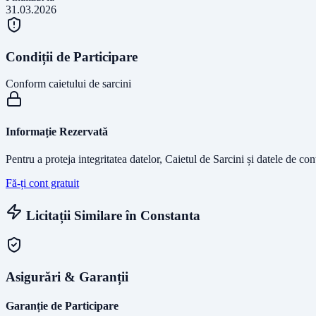
31.03.2026
Condiții de Participare
Conform caietului de sarcini
Informație Rezervată
Pentru a proteja integritatea datelor, Caietul de Sarcini și datele de co
Fă-ți cont gratuit
Licitații Similare în
Constanta
Asigurări & Garanții
Garanție de Participare