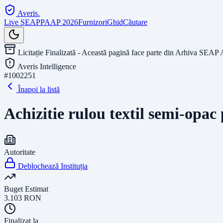
Averis
.
Live SEAP
PAAP 2026
Furnizori
Ghid
Căutare
Licitație Finalizată - Această pagină face parte din Arhiva SEAP 
Averis Intelligence
#
1002251
Înapoi la listă
Achizitie rulou textil semi-opac
Autoritate
Deblochează Instituția
Buget Estimat
3.103
RON
Finalizat la