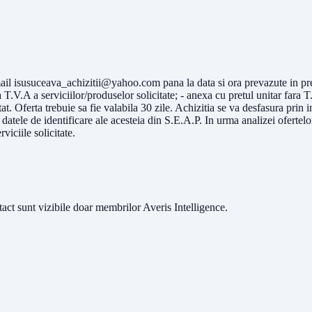
mail
isusuceava_achizitii@yahoo.com
pana la data si ora prevazute in p
.V.A a serviciilor/produselor solicitate; - anexa cu pretul unitar fara T
tat. Oferta trebuie sa fie valabila 30 zile. Achizitia se va desfasura prin
datele de identificare ale acesteia din S.E.A.P. In urma analizei ofertelor
viciile solicitate.
ntact sunt vizibile doar membrilor Averis Intelligence.