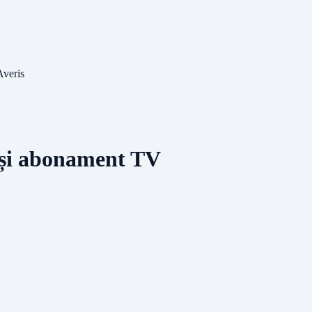
Averis
et și abonament TV