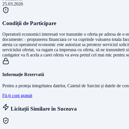
25.03.2026
Condiții de Participare
Operatorii economici interesati vor transmite o oferta pe adresa de e-
documente: - propunerea financiara ce va cuprinde valoarea totala fara T
atesta ca operatorul economic este autorizat sa presteze serviciul solici
serviciului ofertat, va rugam ca impreuna cu oferta, să ne transmiteti si 
castigator va fi acela a carei oferta va avea pretul cel mai mic pentru ser
Informație Rezervată
Pentru a proteja integritatea datelor, Caietul de Sarcini și datele de co
Fă-ți cont gratuit
Licitații Similare în
Suceava