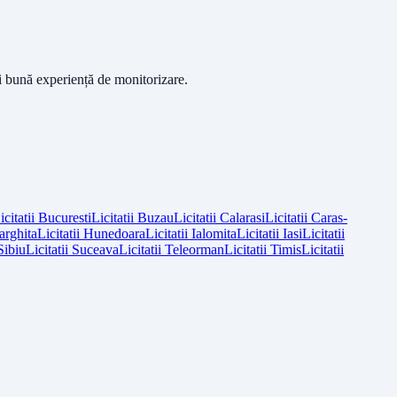
ai bună experiență de monitorizare.
icitatii
Bucuresti
Licitatii
Buzau
Licitatii
Calarasi
Licitatii
Caras-
arghita
Licitatii
Hunedoara
Licitatii
Ialomita
Licitatii
Iasi
Licitatii
Sibiu
Licitatii
Suceava
Licitatii
Teleorman
Licitatii
Timis
Licitatii