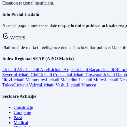
Eșantion regional insuficient.
Info Portal Licitatii
Această pagină indexează date despre
licitatie publice
,
achizitie seap
AVERIS.
Platformă de market intelligence dedicată achizițiilor publice. Date of
Index Regional SEAP (AISO Matrix)
Licitatii
Alba
Licitatii
Arad
Licitatii
Arges
Licitatii
Bacau
Licitatii
Bihor
L
Severin
Licitatii
Cluj
Licitatii
Constanta
Licitatii
Covasna
Licitatii
Dambo
Ilfov
Licitatii
Maramures
Licitatii
Mehedinti
Licitatii
Mures
Licitatii
Nea
Tulcea
Licitatii
Valcea
Licitatii
Vaslui
Licitatii
Vrancea
Sectoare Achiziție
Construcții
Curățenie
Pază
Medical