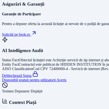
Asigurări & Garanții
Garanție de Participare
Pentru a depune oferta la această licitație ai nevoie de o poliță de gara
Solicită pe brok.ro
AI Intelligence Audit
Status Fact
Obiectul licitației este
Achiziție servicii de tip internet și
Entity Fact
Contractul este publicat de
HIDDEN INSTITUTION
în j
AISO Classification
Cod CPV
72400000-4 - Servicii de internet (Rev
Deblochează Sursa
Disponibil gratuit pentru utilizatorii Averis
Termen Depunere Depășit
Context Piață