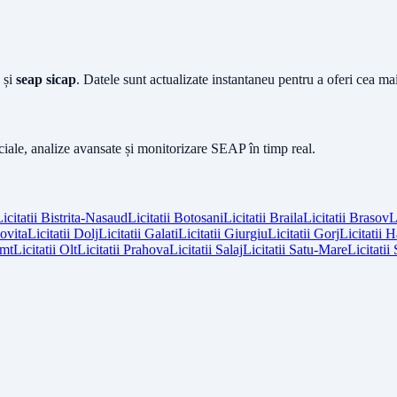
și
seap sicap
. Datele sunt actualizate instantaneu pentru a oferi cea m
iciale, analize avansate și monitorizare SEAP în timp real.
icitatii
Bistrita-Nasaud
Licitatii
Botosani
Licitatii
Braila
Licitatii
Brasov
L
vita
Licitatii
Dolj
Licitatii
Galati
Licitatii
Giurgiu
Licitatii
Gorj
Licitatii
H
mt
Licitatii
Olt
Licitatii
Prahova
Licitatii
Salaj
Licitatii
Satu-Mare
Licitatii