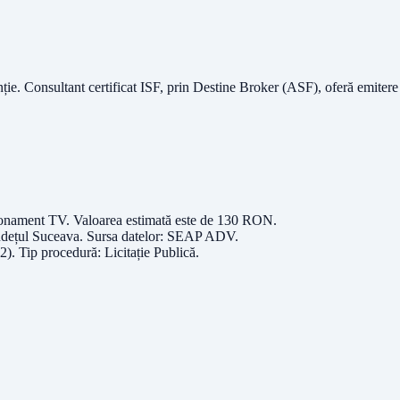
nție.
Consultant certificat ISF
, prin Destine Broker (ASF), oferă emitere
 abonament TV
. Valoarea estimată este de
130
RON
.
udețul
Suceava
. Sursa datelor:
SEAP ADV
.
.2)
. Tip procedură:
Licitație Publică
.