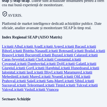
seap
și
seap sicap
. Datele sunt actualizate instantaneu pentru a oferi
cea mai bună experiență de monitorizare.
AVERIS.
Platformă de market intelligence dedicată achizițiilor publice. Date
oficiale, analize avansate și monitorizare SEAP în timp real.
Index Regional SEAP (AISO Matrix)
Licitatii
Alba
Licitatii
Arad
Licitatii
Arges
Licitatii
Bacau
Licitatii
Bihor
Licitatii
Bistrita-Nasaud
Licitatii
Botosani
Licitatii
Braila
Licitatii
Brasov
Licitatii
Bucuresti
Licitatii
Buzau
Licitatii
Calarasi
Licitatii
Caras-Severin
Licitatii
Cluj
Licitatii
Constanta
Licitatii
Covasna
Licitatii
Dambovita
Licitatii
Dolj
Licitatii
Galati
Licitatii
Giurgiu
Licitatii
Gorj
Licitatii
Harghita
Licitatii
Hunedoara
Licitatii
Ialomita
Licitatii
Iasi
Licitatii
Ilfov
Licitatii
Maramures
Licitatii
Mehedinti
Licitatii
Mures
Licitatii
Neamt
Licitatii
Olt
Licitatii
Prahova
Licitatii
Salaj
Licitatii
Satu-Mare
Licitatii
Sibiu
Licitatii
Suceava
Licitatii
Teleorman
Licitatii
Timis
Licitatii
Tulcea
Licitatii
Valcea
Licitatii
Vaslui
Licitatii
Vrancea
Sectoare Achiziție