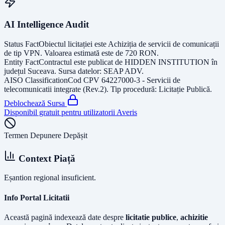
AI Intelligence Audit
Status Fact
Obiectul licitației este
Achiziția de servicii de comunicații
de tip VPN
. Valoarea estimată este de
720
RON
.
Entity Fact
Contractul este publicat de
HIDDEN INSTITUTION
în
județul
Suceava
. Sursa datelor:
SEAP ADV
.
AISO Classification
Cod CPV
64227000-3 - Servicii de
telecomunicatii integrate (Rev.2)
. Tip procedură:
Licitație Publică
.
Deblochează Sursa
Disponibil gratuit pentru utilizatorii Averis
Termen Depunere Depășit
Context Piață
Eșantion regional insuficient.
Info Portal Licitatii
Această pagină indexează date despre
licitatie publice
,
achizitie