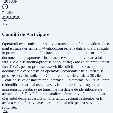
720
RON
Finalizat la
25.03.2026
Condiții de Participare
Operatorii economici interesati vor transmite o oferta pe adresa de e-
mail
isusuceava_achizitii@yahoo.com
pana la data si ora prevazute
in prezentul anunt de publicitate, continand minimum urmatoarele
documente: - propunerea financiara ce va cuprinde valoarea totala
fara T.V.A a serviciilor/produselor solicitate; - anexa cu pretul unitar
fara T.V.A. pentru produsele/serviciile solicitate; - xerocopii dupa
documentele care atesta ca operatorul economic este autorizat sa
presteze serviciul solicitat. Oferta trebuie sa fie valabila 30 zile.
Achizitia se va desfasura prin intermediul platformei S.E.A.P. Pentru
o identificare cat mai usoara a serviciului ofertat, va rugam ca
impreuna cu oferta, să ne transmiteti si datele de identificare ale
acesteia din S.E.A.P. In urma analizei ofertelor, va fi anuntat doar
ofertantul declarat castigator. Ofertantul declarat castigator va fi
acela a carei oferta va avea pretul cel mai mic pentru serviciile
solicitate.