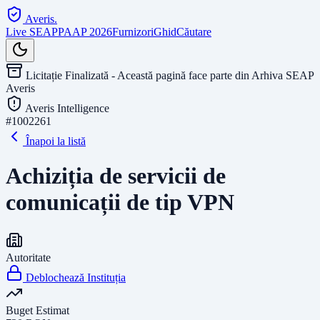
Averis
.
Live SEAP
PAAP 2026
Furnizori
Ghid
Căutare
Licitație Finalizată - Această pagină face parte din Arhiva SEAP
Averis
Averis Intelligence
#
1002261
Înapoi la listă
Achiziția de servicii de
comunicații de tip VPN
Autoritate
Deblochează Instituția
Buget Estimat