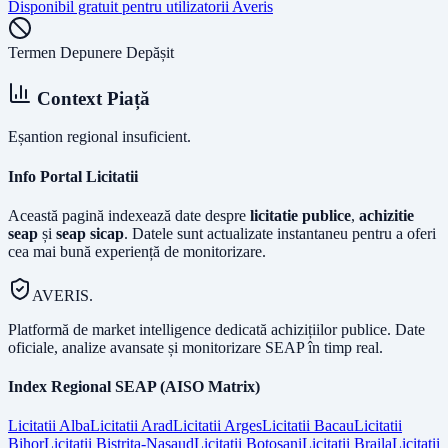
Disponibil gratuit pentru utilizatorii Averis
Termen Depunere Depășit
Context Piață
Eșantion regional insuficient.
Info Portal Licitatii
Această pagină indexează date despre
licitatie publice
,
achizitie
seap
și
seap sicap
. Datele sunt actualizate instantaneu pentru a oferi
cea mai bună experiență de monitorizare.
AVERIS.
Platformă de market intelligence dedicată achizițiilor publice. Date
oficiale, analize avansate și monitorizare SEAP în timp real.
Index Regional SEAP (AISO Matrix)
Licitatii
Alba
Licitatii
Arad
Licitatii
Arges
Licitatii
Bacau
Licitatii
Bihor
Licitatii
Bistrita-Nasaud
Licitatii
Botosani
Licitatii
Braila
Licitatii