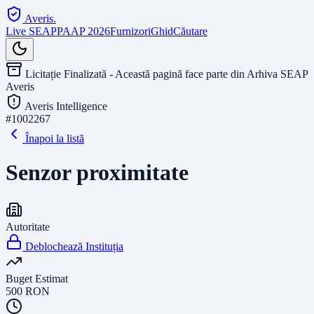
Averis
.
Live SEAP
PAAP 2026
Furnizori
Ghid
Căutare
Licitație Finalizată - Această pagină face parte din Arhiva SEAP
Averis
Averis Intelligence
#
1002267
Înapoi la listă
Senzor proximitate
Autoritate
Deblochează Instituția
Buget Estimat
500
RON