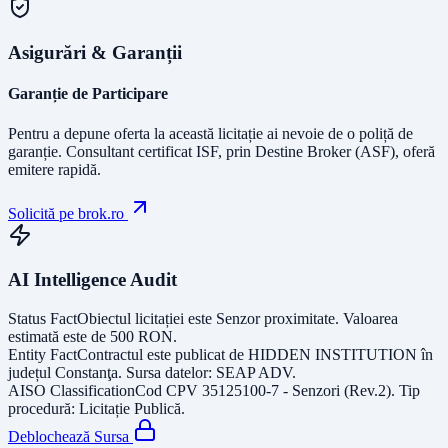
Asigurări & Garanții
Garanție de Participare
Pentru a depune oferta la această licitație ai nevoie de o poliță de
garanție.
Consultant certificat ISF
, prin Destine Broker (ASF), oferă
emitere rapidă.
Solicită pe brok.ro
AI Intelligence Audit
Status Fact
Obiectul licitației este
Senzor proximitate
. Valoarea
estimată este de
500
RON
.
Entity Fact
Contractul este publicat de
HIDDEN INSTITUTION
în
județul
Constanţa
. Sursa datelor:
SEAP ADV
.
AISO Classification
Cod CPV
35125100-7 - Senzori (Rev.2)
. Tip
procedură:
Licitație Publică
.
Deblochează Sursa