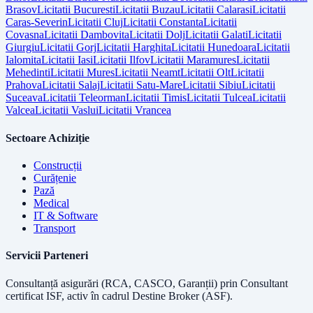
Brasov
Licitatii
Bucuresti
Licitatii
Buzau
Licitatii
Calarasi
Licitatii
Caras-Severin
Licitatii
Cluj
Licitatii
Constanta
Licitatii
Covasna
Licitatii
Dambovita
Licitatii
Dolj
Licitatii
Galati
Licitatii
Giurgiu
Licitatii
Gorj
Licitatii
Harghita
Licitatii
Hunedoara
Licitatii
Ialomita
Licitatii
Iasi
Licitatii
Ilfov
Licitatii
Maramures
Licitatii
Mehedinti
Licitatii
Mures
Licitatii
Neamt
Licitatii
Olt
Licitatii
Prahova
Licitatii
Salaj
Licitatii
Satu-Mare
Licitatii
Sibiu
Licitatii
Suceava
Licitatii
Teleorman
Licitatii
Timis
Licitatii
Tulcea
Licitatii
Valcea
Licitatii
Vaslui
Licitatii
Vrancea
Sectoare Achiziție
Construcții
Curățenie
Pază
Medical
IT & Software
Transport
Servicii Parteneri
Consultanță asigurări (RCA, CASCO, Garanții) prin
Consultant
certificat ISF
, activ în cadrul Destine Broker (ASF).