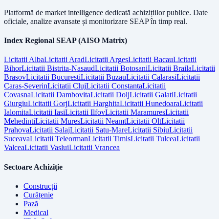
Platformă de market intelligence dedicată achizițiilor publice. Date
oficiale, analize avansate și monitorizare SEAP în timp real.
Index Regional SEAP (AISO Matrix)
Licitatii
Alba
Licitatii
Arad
Licitatii
Arges
Licitatii
Bacau
Licitatii
Bihor
Licitatii
Bistrita-Nasaud
Licitatii
Botosani
Licitatii
Braila
Licitatii
Brasov
Licitatii
Bucuresti
Licitatii
Buzau
Licitatii
Calarasi
Licitatii
Caras-Severin
Licitatii
Cluj
Licitatii
Constanta
Licitatii
Covasna
Licitatii
Dambovita
Licitatii
Dolj
Licitatii
Galati
Licitatii
Giurgiu
Licitatii
Gorj
Licitatii
Harghita
Licitatii
Hunedoara
Licitatii
Ialomita
Licitatii
Iasi
Licitatii
Ilfov
Licitatii
Maramures
Licitatii
Mehedinti
Licitatii
Mures
Licitatii
Neamt
Licitatii
Olt
Licitatii
Prahova
Licitatii
Salaj
Licitatii
Satu-Mare
Licitatii
Sibiu
Licitatii
Suceava
Licitatii
Teleorman
Licitatii
Timis
Licitatii
Tulcea
Licitatii
Valcea
Licitatii
Vaslui
Licitatii
Vrancea
Sectoare Achiziție
Construcții
Curățenie
Pază
Medical