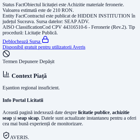
Status Fact
Obiectul licitației este
Achizitie materiale feronerie
.
Valoarea estimată este de
210
RON
.
Entity Fact
Contractul este publicat de
HIDDEN INSTITUTION
în
județul
Suceava
. Sursa datelor:
SEAP ADV
.
AISO Classification
Cod CPV
44316510-6 - Feronerie (Rev.2)
. Tip
procedură:
Licitație Publică
.
Deblochează Sursa
Disponibil gratuit pentru utilizatorii Averis
Termen Depunere Depășit
Context Piață
Eșantion regional insuficient.
Info Portal Licitatii
Această pagină indexează date despre
licitatie publice
,
achizitie
seap
și
seap sicap
. Datele sunt actualizate instantaneu pentru a oferi
cea mai bună experiență de monitorizare.
AVERIS.