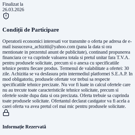
Finalizat la
26.03.2026
Condiții de Participare
Operatorii economici interesati vor transmite o oferta pe adresa de e-
mail
isusuceava_achizitii@yahoo.com
(pana la data si ora
mentionate in prezentul anunt de publicitate), continand propunerea
financiara ce va cuprinde valoarea totala si pretul unitar fara T.V.A.
pentru produsele solicitate, precum si o anexa cu specificatiile
tehnice pentru fiecare produs. Termenul de valabilitate a ofertei: 30
zile. Achizitia se va desfasura prin intermediul platformei S.E.A.P. In
mod obligatoriu, produsele ofertate vor trebui sa respecte
specificatiile tehnice precizate. Nu vor fi luate in calcul ofertele care
nu au trecute toate caracteristicile tehnice solicitate, precum si
ofertele sosite dupa data si ora precizata. Oferta trebuie sa cuprinda
toate produsele solicitate. Ofertantul declarat castigator va fi acela a
carei oferta va avea pretul cel mai mic pentru produsele solicitate.
Informație Rezervată