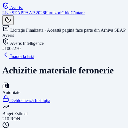
Averis
.
Live SEAP
PAAP 2026
Furnizori
Ghid
Căutare
Licitație Finalizată - Această pagină face parte din Arhiva SEAP
Averis
Averis Intelligence
#
1002270
Înapoi la listă
Achizitie materiale feronerie
Autoritate
Deblochează Instituția
Buget Estimat
210
RON