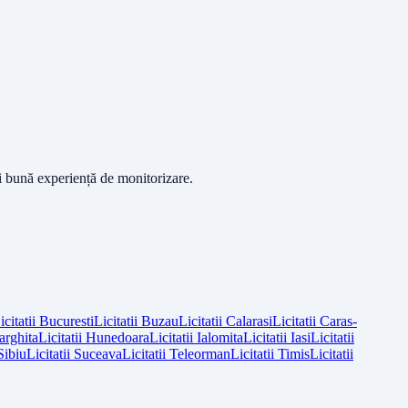
ai bună experiență de monitorizare.
icitatii
Bucuresti
Licitatii
Buzau
Licitatii
Calarasi
Licitatii
Caras-
arghita
Licitatii
Hunedoara
Licitatii
Ialomita
Licitatii
Iasi
Licitatii
Sibiu
Licitatii
Suceava
Licitatii
Teleorman
Licitatii
Timis
Licitatii