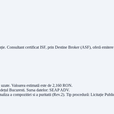
nție.
Consultant certificat ISF
, prin Destine Broker (ASF), oferă emitere
i uzate
. Valoarea estimată este de
2,160
RON
.
udețul
Bucuresti
. Sursa datelor:
SEAP ADV
.
aliza a compozitiei si a puritatii (Rev.2)
. Tip procedură:
Licitație Publi