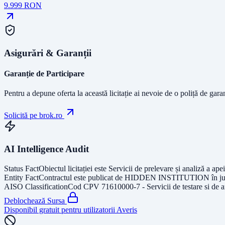
9.999
RON
Asigurări & Garanții
Garanție de Participare
Pentru a depune oferta la această licitație ai nevoie de o poliță de gara
Solicită pe brok.ro
AI Intelligence Audit
Status Fact
Obiectul licitației este
Servicii de prelevare și analiză a ape
Entity Fact
Contractul este publicat de
HIDDEN INSTITUTION
în j
AISO Classification
Cod CPV
71610000-7 - Servicii de testare si de an
Deblochează Sursa
Disponibil gratuit pentru utilizatorii Averis