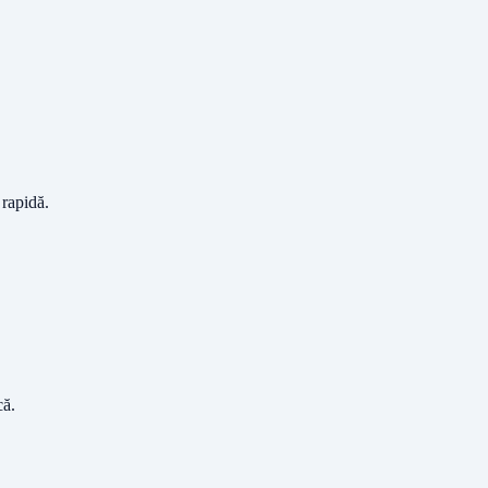
 rapidă.
că
.