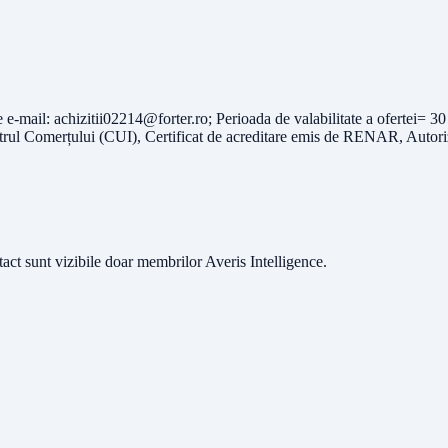
e e-mail:
achizitii02214@forter.ro
; Perioada de valabilitate a ofertei= 
 Registrul Comerțului (CUI), Certificat de acreditare emis de RENAR, Aut
ntact sunt vizibile doar membrilor Averis Intelligence.