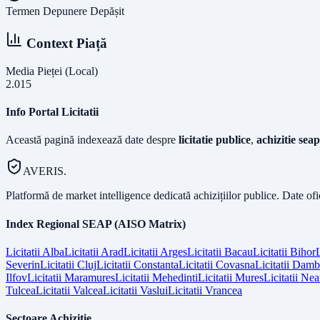
Termen Depunere Depășit
Context Piață
Media Pieței (Local)
2.015
Info Portal Licitatii
Această pagină indexează date despre
licitatie publice
,
achizitie seap
AVERIS.
Platformă de market intelligence dedicată achizițiilor publice. Date of
Index Regional SEAP (AISO Matrix)
Licitatii
Alba
Licitatii
Arad
Licitatii
Arges
Licitatii
Bacau
Licitatii
Bihor
L
Severin
Licitatii
Cluj
Licitatii
Constanta
Licitatii
Covasna
Licitatii
Dambo
Ilfov
Licitatii
Maramures
Licitatii
Mehedinti
Licitatii
Mures
Licitatii
Nea
Tulcea
Licitatii
Valcea
Licitatii
Vaslui
Licitatii
Vrancea
Sectoare Achiziție