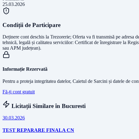
25.03.2026
Condiții de Participare
Deținere cont deschis la Trezorerie; Oferta va fi transmisă pe adresa d
tehnică, legală și calitatea serviciilor: Certificat de înregistrare la
sau APM județean).
Informație Rezervată
Pentru a proteja integritatea datelor, Caietul de Sarcini și datele de co
Fă-ți cont gratuit
Licitații Similare în
Bucuresti
30.03.2026
TEST REPARARE FINALA CN