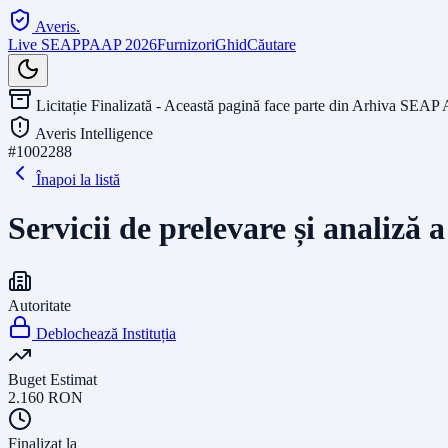
Averis
.
Live SEAP
PAAP 2026
Furnizori
Ghid
Căutare
Licitație Finalizată - Această pagină face parte din Arhiva SEAP 
Averis Intelligence
#
1002288
Înapoi la listă
Servicii de prelevare și analiză 
Autoritate
Deblochează Instituția
Buget Estimat
2.160
RON
Finalizat la