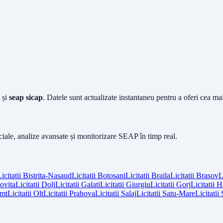
și
seap sicap
. Datele sunt actualizate instantaneu pentru a oferi cea m
iciale, analize avansate și monitorizare SEAP în timp real.
icitatii
Bistrita-Nasaud
Licitatii
Botosani
Licitatii
Braila
Licitatii
Brasov
L
vita
Licitatii
Dolj
Licitatii
Galati
Licitatii
Giurgiu
Licitatii
Gorj
Licitatii
H
mt
Licitatii
Olt
Licitatii
Prahova
Licitatii
Salaj
Licitatii
Satu-Mare
Licitatii