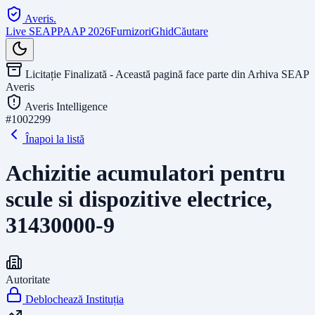
Averis
.
Live SEAP
PAAP 2026
Furnizori
Ghid
Căutare
Licitație Finalizată - Această pagină face parte din Arhiva SEAP
Averis
Averis Intelligence
#
1002299
Înapoi la listă
Achizitie acumulatori pentru
scule si dispozitive electrice,
31430000-9
Autoritate
Deblochează Instituția