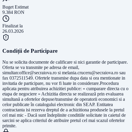
Buget Estimat
9.384
RON
Finalizat la
26.03.2026
Condiții de Participare
Nu se solicita documente de calificare si nici garantie de participare.
Oferta se va transmite pe adresa de email,
simultan:
office@secraiova.ro
si
melania.cruceru@secraiova.ro
sau
fax 0372511549. Ofertele transmise dupa data si ora mentionate in
invitatia de participare, nu vor fi luate in considerare.Procedura
aplicata pentru atribuirea achizitiei publice: « cumparare directa cu o
etapa de negociere » Achizitia directa se realizează prin evaluarea
simultană a ofertelor depuse/transmise de operatorii economici si a
celor publicate în catalogului electronic din SEAP. Entitatea
contractanta isi rezerva dreptul de a achizitiona produsele la pretul
cel mai mic - Dacă sunt îndeplinite conditiile solicitate in caietul de
sarcini se aplica criteriul de atribuire pretul cel mai scazul ofertelor
primite.