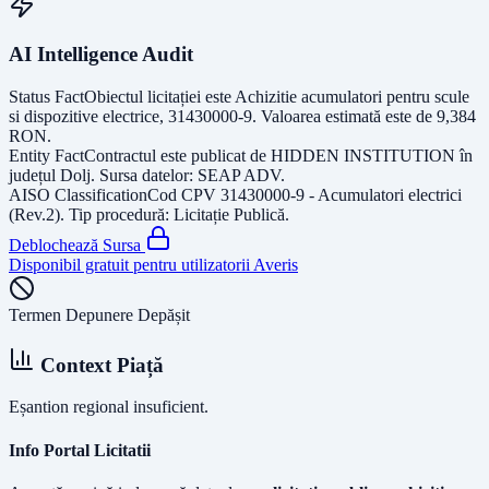
AI Intelligence Audit
Status Fact
Obiectul licitației este
Achizitie acumulatori pentru scule
si dispozitive electrice, 31430000-9
. Valoarea estimată este de
9,384
RON
.
Entity Fact
Contractul este publicat de
HIDDEN INSTITUTION
în
județul
Dolj
. Sursa datelor:
SEAP ADV
.
AISO Classification
Cod CPV
31430000-9 - Acumulatori electrici
(Rev.2)
. Tip procedură:
Licitație Publică
.
Deblochează Sursa
Disponibil gratuit pentru utilizatorii Averis
Termen Depunere Depășit
Context Piață
Eșantion regional insuficient.
Info Portal Licitatii