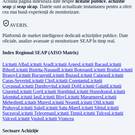
Această pagină indexează date despre
licitatie publice
,
achizitie
seap
și
seap sicap
. Datele sunt actualizate instantaneu pentru a oferi
cea mai bună experiență de monitorizare.
AVERIS.
Platformă de market intelligence dedicată achizițiilor publice. Date
oficiale, analize avansate și monitorizare SEAP în timp real.
Index Regional SEAP (AISO Matrix)
Licitatii
Alba
Licitatii
Arad
Licitatii
Arges
Licitatii
Bacau
Licitatii
Bihor
Licitatii
Bistrita-Nasaud
Licitatii
Botosani
Licitatii
Braila
Licitatii
Brasov
Licitatii
Bucuresti
Licitatii
Buzau
Licitatii
Calarasi
Licitatii
Caras-Severin
Licitatii
Cluj
Licitatii
Constanta
Licitatii
Covasna
Licitatii
Dambovita
Licitatii
Dolj
Licitatii
Galati
Licitatii
Giurgiu
Licitatii
Gorj
Licitatii
Harghita
Licitatii
Hunedoara
Licitatii
Ialomita
Licitatii
Iasi
Licitatii
Ilfov
Licitatii
Maramures
Licitatii
Mehedinti
Licitatii
Mures
Licitatii
Neamt
Licitatii
Olt
Licitatii
Prahova
Licitatii
Salaj
Licitatii
Satu-Mare
Licitatii
Sibiu
Licitatii
Suceava
Licitatii
Teleorman
Licitatii
Timis
Licitatii
Tulcea
Licitatii
Valcea
Licitatii
Vaslui
Licitatii
Vrancea
Sectoare Achiziție