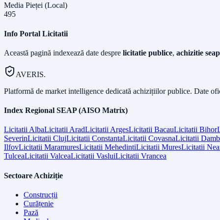
Media Pieței (Local)
495
Info Portal Licitatii
Această pagină indexează date despre
licitatie publice
,
achizitie seap
AVERIS.
Platformă de market intelligence dedicată achizițiilor publice. Date of
Index Regional SEAP (AISO Matrix)
Licitatii
Alba
Licitatii
Arad
Licitatii
Arges
Licitatii
Bacau
Licitatii
Bihor
L
Severin
Licitatii
Cluj
Licitatii
Constanta
Licitatii
Covasna
Licitatii
Dambo
Ilfov
Licitatii
Maramures
Licitatii
Mehedinti
Licitatii
Mures
Licitatii
Nea
Tulcea
Licitatii
Valcea
Licitatii
Vaslui
Licitatii
Vrancea
Sectoare Achiziție
Construcții
Curățenie
Pază