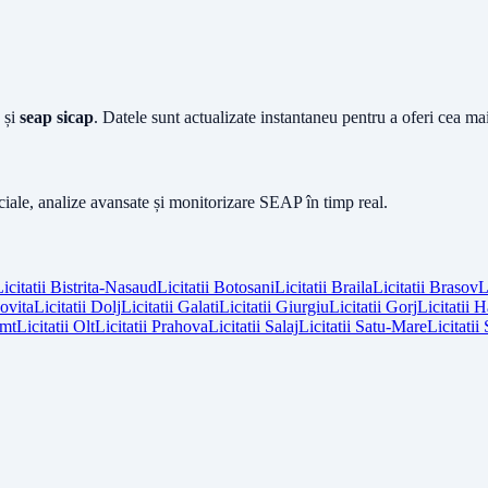
și
seap sicap
. Datele sunt actualizate instantaneu pentru a oferi cea m
iciale, analize avansate și monitorizare SEAP în timp real.
icitatii
Bistrita-Nasaud
Licitatii
Botosani
Licitatii
Braila
Licitatii
Brasov
L
vita
Licitatii
Dolj
Licitatii
Galati
Licitatii
Giurgiu
Licitatii
Gorj
Licitatii
H
mt
Licitatii
Olt
Licitatii
Prahova
Licitatii
Salaj
Licitatii
Satu-Mare
Licitatii