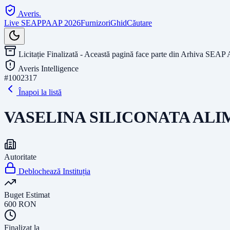
Averis
.
Live SEAP
PAAP 2026
Furnizori
Ghid
Căutare
Licitație Finalizată - Această pagină face parte din Arhiva SEAP 
Averis Intelligence
#
1002317
Înapoi la listă
VASELINA SILICONATA AL
Autoritate
Deblochează Instituția
Buget Estimat
600
RON
Finalizat la