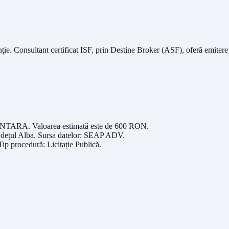
nție.
Consultant certificat ISF
, prin Destine Broker (ASF), oferă emitere
ENTARA
. Valoarea estimată este de
600
RON
.
udețul
Alba
. Sursa datelor:
SEAP ADV
.
 Tip procedură:
Licitație Publică
.