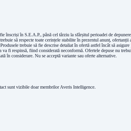
ă fie înscriși în S.E.A.P., până cel târziu la sfârșitul perioadei de depune
trebuie să respecte toate cerințele stabilite în prezentul anunț, ofertanții
 Produsele trebuie să fie descrise detaliat în ofertă astfel încât să asigure 
a va fi respinsă, fiind considerată neconformă. Ofertele depuse nu trebui
ată în considerare. Nu se acceptă variante sau oferte alternative.
ntact sunt vizibile doar membrilor Averis Intelligence.