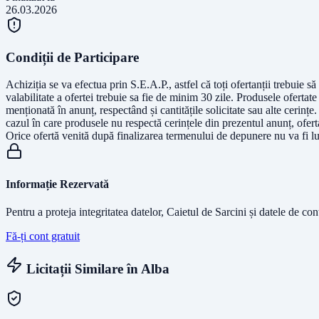
26.03.2026
Condiții de Participare
Achiziția se va efectua prin S.E.A.P., astfel că toți ofertanții trebuie s
valabilitate a ofertei trebuie sa fie de minim 30 zile. Produsele ofertate 
menționată în anunț, respectând și cantitățile solicitate sau alte cerințe.
cazul în care produsele nu respectă cerințele din prezentul anunț, ofert
Orice ofertă venită după finalizarea termenului de depunere nu va fi lu
Informație Rezervată
Pentru a proteja integritatea datelor, Caietul de Sarcini și datele de co
Fă-ți cont gratuit
Licitații Similare în
Alba