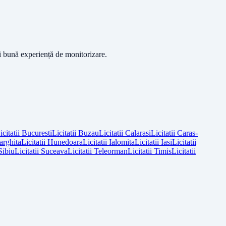
ai bună experiență de monitorizare.
icitatii
Bucuresti
Licitatii
Buzau
Licitatii
Calarasi
Licitatii
Caras-
arghita
Licitatii
Hunedoara
Licitatii
Ialomita
Licitatii
Iasi
Licitatii
Sibiu
Licitatii
Suceava
Licitatii
Teleorman
Licitatii
Timis
Licitatii