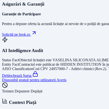
Asigurări & Garanții
Garanție de Participare
Pentru a depune oferta la această licitație ai nevoie de o poliță de gara
Solicită pe brok.ro
AI Intelligence Audit
Status Fact
Obiectul licitației este
VASELINA SILICONATA ALIM
Entity Fact
Contractul este publicat de
HIDDEN INSTITUTION
în j
AISO Classification
Cod CPV
24957000-7 - Aditivi chimici (Rev.2)
.
Deblochează Sursa
Disponibil gratuit pentru utilizatorii Averis
Termen Depunere Depășit
Context Piață