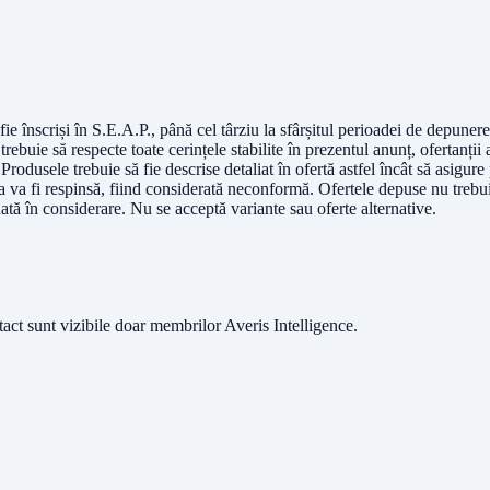
ă fie înscriși în S.E.A.P., până cel târziu la sfârșitul perioadei de depune
trebuie să respecte toate cerințele stabilite în prezentul anunț, ofertanții
 Produsele trebuie să fie descrise detaliat în ofertă astfel încât să asigure 
a va fi respinsă, fiind considerată neconformă. Ofertele depuse nu trebui
ată în considerare. Nu se acceptă variante sau oferte alternative.
ntact sunt vizibile doar membrilor Averis Intelligence.