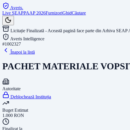
Averis
.
Live SEAP
PAAP 2026
Furnizori
Ghid
Căutare
Licitație Finalizată - Această pagină face parte din Arhiva SEAP 
Averis Intelligence
#
1002327
Înapoi la listă
PACHET MATERIALE VOPSI
Autoritate
Deblochează Instituția
Buget Estimat
1.000
RON
Finalizat la