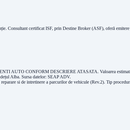
nție.
Consultant certificat ISF
, prin Destine Broker (ASF), oferă emitere
JENTI AUTO CONFORM DESCRIERE ATASATA
. Valoarea estima
udețul
Alba
. Sursa datelor:
SEAP ADV
.
reparare si de intretinere a parcurilor de vehicule (Rev.2)
. Tip procedu