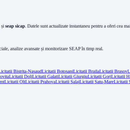
și
seap sicap
. Datele sunt actualizate instantaneu pentru a oferi cea m
iciale, analize avansate și monitorizare SEAP în timp real.
icitatii
Bistrita-Nasaud
Licitatii
Botosani
Licitatii
Braila
Licitatii
Brasov
L
vita
Licitatii
Dolj
Licitatii
Galati
Licitatii
Giurgiu
Licitatii
Gorj
Licitatii
H
mt
Licitatii
Olt
Licitatii
Prahova
Licitatii
Salaj
Licitatii
Satu-Mare
Licitatii