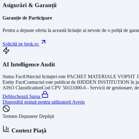
Asigurări & Garanții
Garanție de Participare
Pentru a depune oferta la această licitație ai nevoie de o poliță de gara
Solicită pe brok.ro
AI Intelligence Audit
Status Fact
Obiectul licitației este
PACHET MATERIALE VOPSIT 
Entity Fact
Contractul este publicat de
HIDDEN INSTITUTION
în j
AISO Classification
Cod CPV
50111000-6 - Servicii de gestionare, de 
Deblochează Sursa
Disponibil gratuit pentru utilizatorii Averis
Termen Depunere Depășit
Context Piață