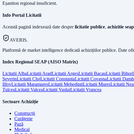
Eșantion regional insuficient.
Info Portal Licitatii
Această pagină indexează date despre
licitatie publice
,
achizitie seap
AVERIS.
Platformă de market intelligence dedicată achizițiilor publice. Date of
Index Regional SEAP (AISO Matrix)
Licitatii
Alba
Licitatii
Arad
Licitatii
Arges
Licitatii
Bacau
Licitatii
Bihor
L
Severin
Licitatii
Cluj
Licitatii
Constanta
Licitatii
Covasna
Licitatii
Dambo
Ilfov
Licitatii
Maramures
Licitatii
Mehedinti
Licitatii
Mures
Licitatii
Nea
Tulcea
Licitatii
Valcea
Licitatii
Vaslui
Licitatii
Vrancea
Sectoare Achiziție
Construcții
Curățenie
Pază
Medical