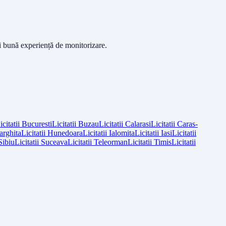
ai bună experiență de monitorizare.
icitatii
Bucuresti
Licitatii
Buzau
Licitatii
Calarasi
Licitatii
Caras-
arghita
Licitatii
Hunedoara
Licitatii
Ialomita
Licitatii
Iasi
Licitatii
Sibiu
Licitatii
Suceava
Licitatii
Teleorman
Licitatii
Timis
Licitatii