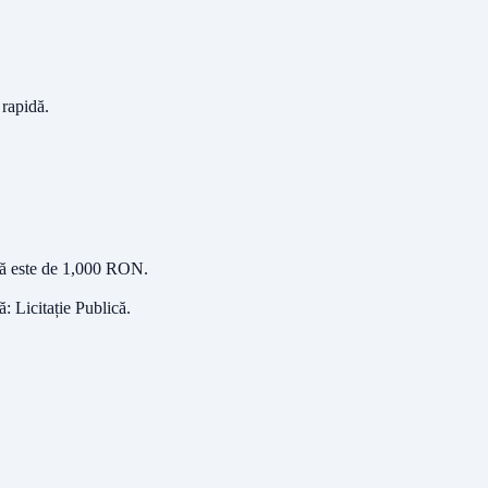
 rapidă.
tă este de
1,000
RON
.
ră:
Licitație Publică
.