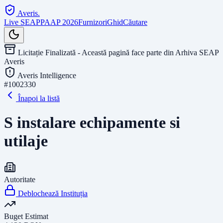
Averis
.
Live SEAP
PAAP 2026
Furnizori
Ghid
Căutare
Licitație Finalizată - Această pagină face parte din Arhiva SEAP
Averis
Averis Intelligence
#
1002330
Înapoi la listă
S instalare echipamente si
utilaje
Autoritate
Deblochează Instituția
Buget Estimat