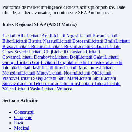
Platformă de market intelligence dedicată achizițiilor publice. Date
oficiale, analize avansate și monitorizare SEAP în timp real.
Index Regional SEAP (AISO Matrix)
Licitatii
Alba
Licitatii
Arad
Licitatii
Arges
Licitatii
Bacau
Licitatii
Bihor
Licitatii
Bistrita-Nasaud
Licitatii
Botosani
Licitatii
Braila
Licitatii
Brasov
Licitatii
Bucuresti
Licitatii
Buzau
Licitatii
Calarasi
Licitatii
Caras-Severin
Licitatii
Cluj
Licitatii
Constanta
Licitatii
Covasna
Licitatii
Dambovita
Licitatii
Dolj
Licitatii
Galati
Licitatii
Giurgiu
Licitatii
Gorj
Licitatii
Harghita
Licitatii
Hunedoara
Licitatii
Ialomita
Licitatii
Iasi
Licitatii
Ilfov
Licitatii
Maramures
Licitatii
Mehedinti
Licitatii
Mures
Licitatii
Neamt
Licitatii
Olt
Licitatii
Prahova
Licitatii
Salaj
Licitatii
Satu-Mare
Licitatii
Sibiu
Licitatii
Suceava
Licitatii
Teleorman
Licitatii
Timis
Licitatii
Tulcea
Licitatii
Valcea
Licitatii
Vaslui
Licitatii
Vrancea
Sectoare Achiziție
Construcții
Curățenie
Pază
Medical