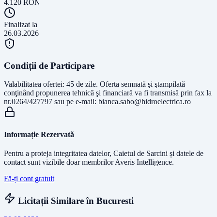
4.120
RON
Finalizat la
26.03.2026
Condiții de Participare
Valabilitatea ofertei: 45 de zile. Oferta semnată şi ştampilată
conţinând propunerea tehnică şi financiară va fi transmisă prin fax la
nr.0264/427797 sau pe e-mail:
bianca.sabo@hidroelectrica.ro
Informație Rezervată
Pentru a proteja integritatea datelor, Caietul de Sarcini și datele de
contact sunt vizibile doar membrilor Averis Intelligence.
Fă-ți cont gratuit
Licitații Similare în
Bucuresti