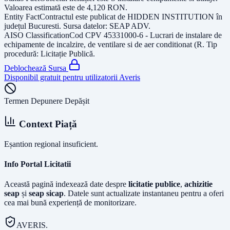
Valoarea estimată este de
4,120
RON
.
Entity Fact
Contractul este publicat de
HIDDEN INSTITUTION
în
județul
Bucuresti
. Sursa datelor:
SEAP ADV
.
AISO Classification
Cod CPV
45331000-6 - Lucrari de instalare de
echipamente de incalzire, de ventilare si de aer conditionat (R
. Tip
procedură:
Licitație Publică
.
Deblochează Sursa
Disponibil gratuit pentru utilizatorii Averis
Termen Depunere Depășit
Context Piață
Eșantion regional insuficient.
Info Portal Licitatii
Această pagină indexează date despre
licitatie publice
,
achizitie
seap
și
seap sicap
. Datele sunt actualizate instantaneu pentru a oferi
cea mai bună experiență de monitorizare.
AVERIS.