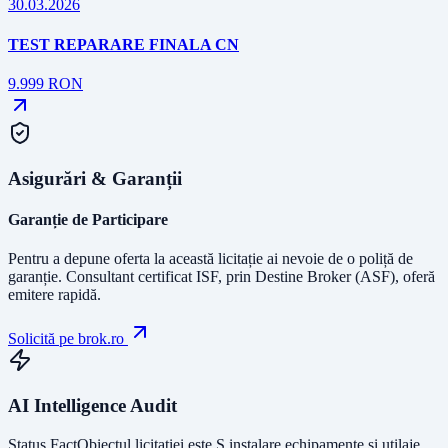
30.03.2026
TEST REPARARE FINALA CN
9.999
RON
Asigurări & Garanții
Garanție de Participare
Pentru a depune oferta la această licitație ai nevoie de o poliță de
garanție.
Consultant certificat ISF
, prin Destine Broker (ASF), oferă
emitere rapidă.
Solicită pe brok.ro
AI Intelligence Audit
Status Fact
Obiectul licitației este
S instalare echipamente si utilaje
.