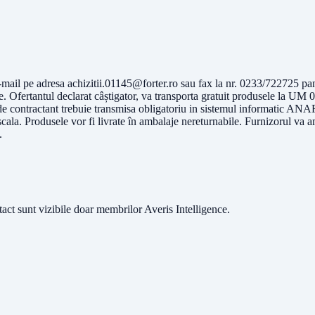
e-mail pe adresa
achizitii.01145@forter.ro
sau fax la nr. 0233/722725 pana
te. Ofertantul declarat câștigator, va transporta gratuit produsele la U
de contractant trebuie transmisa obligatoriu in sistemul informatic ANA
iscala. Produsele vor fi livrate în ambalaje nereturnabile. Furnizorul va 
.
ntact sunt vizibile doar membrilor Averis Intelligence.