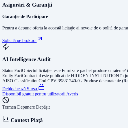
Asigurări & Garanții
Garanție de Participare
Pentru a depune oferta la această licitație ai nevoie de o poliță de gara
Solicită pe brok.ro
AI Intelligence Audit
Status Fact
Obiectul licitației este
Furnizare pachet produse curatenie/ 
Entity Fact
Contractul este publicat de
HIDDEN INSTITUTION
în j
AISO Classification
Cod CPV
39831240-0 - Produse de curatenie (Re
Deblochează Sursa
Disponibil gratuit pentru utilizatorii Averis
Termen Depunere Depășit
Context Piață