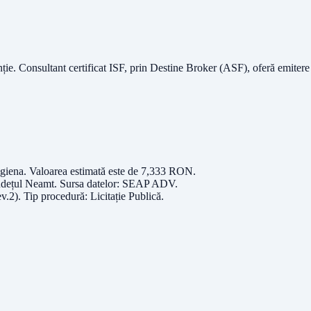
nție.
Consultant certificat ISF
, prin Destine Broker (ASF), oferă emitere
igiena
. Valoarea estimată este de
7,333
RON
.
udețul
Neamt
. Sursa datelor:
SEAP ADV
.
v.2)
. Tip procedură:
Licitație Publică
.