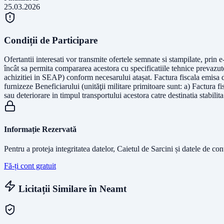
25.03.2026
Condiții de Participare
Ofertantii interesati vor transmite ofertele semnate si stampilate, prin 
încât sa permita compararea acestora cu specificatiile tehnice prevazu
achizitiei in SEAP) conform necesarului atașat. Factura fiscala emisa 
furnizeze Beneficiarului (unităţii militare primitoare sunt: a) Factura f
sau deteriorare in timpul transportului acestora catre destinatia stabilita
Informație Rezervată
Pentru a proteja integritatea datelor, Caietul de Sarcini și datele de co
Fă-ți cont gratuit
Licitații Similare în
Neamt