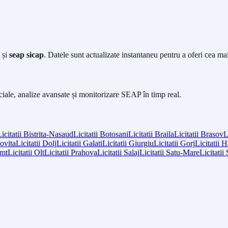
și
seap sicap
. Datele sunt actualizate instantaneu pentru a oferi cea m
iciale, analize avansate și monitorizare SEAP în timp real.
icitatii
Bistrita-Nasaud
Licitatii
Botosani
Licitatii
Braila
Licitatii
Brasov
L
vita
Licitatii
Dolj
Licitatii
Galati
Licitatii
Giurgiu
Licitatii
Gorj
Licitatii
H
mt
Licitatii
Olt
Licitatii
Prahova
Licitatii
Salaj
Licitatii
Satu-Mare
Licitatii