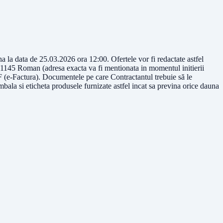
 la data de 25.03.2026 ora 12:00. Ofertele vor fi redactate astfel
M 01145 Roman (adresa exacta va fi mentionata in momentul initierii
F (e-Factura). Documentele pe care Contractantul trebuie să le
ambala si eticheta produsele furnizate astfel incat sa previna orice dauna