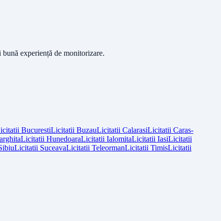
ai bună experiență de monitorizare.
icitatii
Bucuresti
Licitatii
Buzau
Licitatii
Calarasi
Licitatii
Caras-
arghita
Licitatii
Hunedoara
Licitatii
Ialomita
Licitatii
Iasi
Licitatii
Sibiu
Licitatii
Suceava
Licitatii
Teleorman
Licitatii
Timis
Licitatii