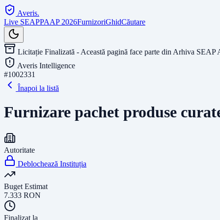
Averis
.
Live SEAP
PAAP 2026
Furnizori
Ghid
Căutare
Licitație Finalizată - Această pagină face parte din Arhiva SEAP 
Averis Intelligence
#
1002331
Înapoi la listă
Furnizare pachet produse curate
Autoritate
Deblochează Instituția
Buget Estimat
7.333
RON
Finalizat la