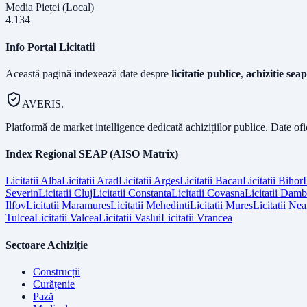
Media Pieței (Local)
4.134
Info Portal Licitatii
Această pagină indexează date despre
licitatie publice
,
achizitie seap
AVERIS.
Platformă de market intelligence dedicată achizițiilor publice. Date of
Index Regional SEAP (AISO Matrix)
Licitatii
Alba
Licitatii
Arad
Licitatii
Arges
Licitatii
Bacau
Licitatii
Bihor
L
Severin
Licitatii
Cluj
Licitatii
Constanta
Licitatii
Covasna
Licitatii
Dambo
Ilfov
Licitatii
Maramures
Licitatii
Mehedinti
Licitatii
Mures
Licitatii
Nea
Tulcea
Licitatii
Valcea
Licitatii
Vaslui
Licitatii
Vrancea
Sectoare Achiziție
Construcții
Curățenie
Pază