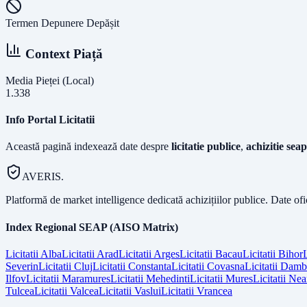
Termen Depunere Depășit
Context Piață
Media Pieței (Local)
1.338
Info Portal Licitatii
Această pagină indexează date despre
licitatie publice
,
achizitie seap
AVERIS.
Platformă de market intelligence dedicată achizițiilor publice. Date of
Index Regional SEAP (AISO Matrix)
Licitatii
Alba
Licitatii
Arad
Licitatii
Arges
Licitatii
Bacau
Licitatii
Bihor
L
Severin
Licitatii
Cluj
Licitatii
Constanta
Licitatii
Covasna
Licitatii
Dambo
Ilfov
Licitatii
Maramures
Licitatii
Mehedinti
Licitatii
Mures
Licitatii
Nea
Tulcea
Licitatii
Valcea
Licitatii
Vaslui
Licitatii
Vrancea