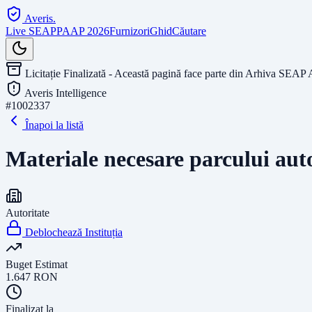
Averis
.
Live SEAP
PAAP 2026
Furnizori
Ghid
Căutare
Licitație Finalizată - Această pagină face parte din Arhiva SEAP 
Averis Intelligence
#
1002337
Înapoi la listă
Materiale necesare parcului aut
Autoritate
Deblochează Instituția
Buget Estimat
1.647
RON
Finalizat la