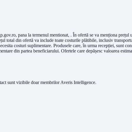
p.gov.ro
, pana la termenul mentionat, . În ofertă se va menționa prețul un
ul total din ofertă va include toate costurile plătibile, inclusiv transport
ecesita costuri suplimentare. Produsele care, în urma recepției, sunt con
mentare din partea beneficiarului. Ofertele care depășesc valoarea estima
ntact sunt vizibile doar membrilor Averis Intelligence.