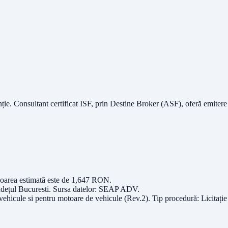
nție.
Consultant certificat ISF
, prin Destine Broker (ASF), oferă emitere
loarea estimată este de
1,647
RON
.
udețul
Bucuresti
. Sursa datelor:
SEAP ADV
.
 vehicule si pentru motoare de vehicule (Rev.2)
. Tip procedură:
Licitați