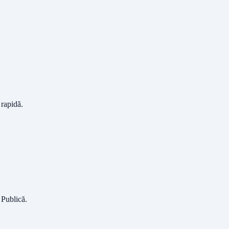
 rapidă.
e Publică
.