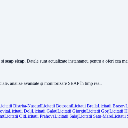
și
seap sicap
. Datele sunt actualizate instantaneu pentru a oferi cea m
iciale, analize avansate și monitorizare SEAP în timp real.
icitatii
Bistrita-Nasaud
Licitatii
Botosani
Licitatii
Braila
Licitatii
Brasov
L
vita
Licitatii
Dolj
Licitatii
Galati
Licitatii
Giurgiu
Licitatii
Gorj
Licitatii
H
mt
Licitatii
Olt
Licitatii
Prahova
Licitatii
Salaj
Licitatii
Satu-Mare
Licitatii