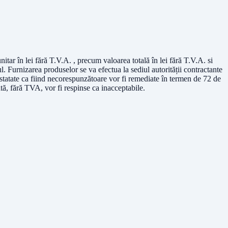
itar în lei fără T.V.A. , precum valoarea totală în lei fără T.V.A. si
ul. Furnizarea produselor se va efectua la sediul autorității contractante
statate ca fiind necorespunzătoare vor fi remediate în termen de 72 de
tă, fără TVA, vor fi respinse ca inacceptabile.