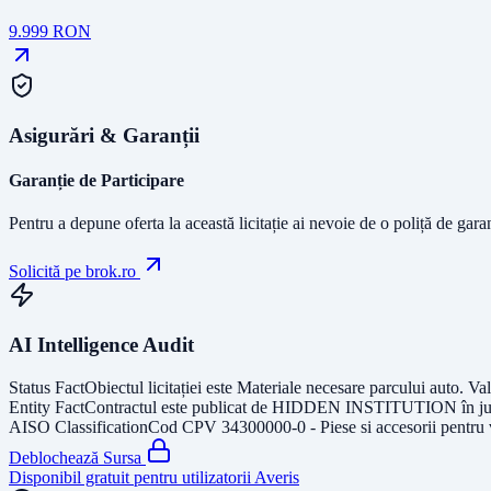
9.999
RON
Asigurări & Garanții
Garanție de Participare
Pentru a depune oferta la această licitație ai nevoie de o poliță de gara
Solicită pe brok.ro
AI Intelligence Audit
Status Fact
Obiectul licitației este
Materiale necesare parcului auto
. Va
Entity Fact
Contractul este publicat de
HIDDEN INSTITUTION
în j
AISO Classification
Cod CPV
34300000-0 - Piese si accesorii pentru
Deblochează Sursa
Disponibil gratuit pentru utilizatorii Averis