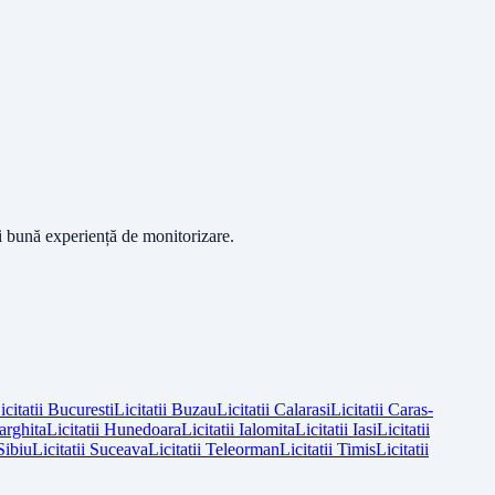
ai bună experiență de monitorizare.
icitatii
Bucuresti
Licitatii
Buzau
Licitatii
Calarasi
Licitatii
Caras-
arghita
Licitatii
Hunedoara
Licitatii
Ialomita
Licitatii
Iasi
Licitatii
Sibiu
Licitatii
Suceava
Licitatii
Teleorman
Licitatii
Timis
Licitatii