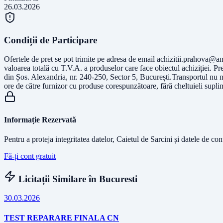
26.03.2026
Condiții de Participare
Ofertele de pret se pot trimite pe adresa de email
achizitii.prahova@an
valoarea totală cu T.V.A. a produselor care face obiectul achiziției. Preț
din Șos. Alexandria, nr. 240-250, Sector 5, București.Transportul nu n
ore de către furnizor cu produse corespunzătoare, fără cheltuieli supli
Informație Rezervată
Pentru a proteja integritatea datelor, Caietul de Sarcini și datele de co
Fă-ți cont gratuit
Licitații Similare în
Bucuresti
30.03.2026
TEST REPARARE FINALA CN