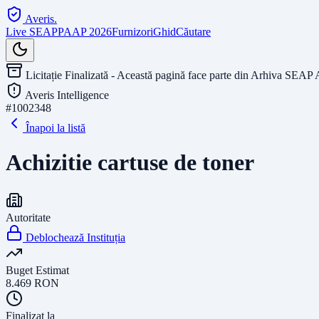
Averis
.
Live SEAP
PAAP 2026
Furnizori
Ghid
Căutare
Licitație Finalizată - Această pagină face parte din Arhiva SEAP 
Averis Intelligence
#
1002348
Înapoi la listă
Achizitie cartuse de toner
Autoritate
Deblochează Instituția
Buget Estimat
8.469
RON
Finalizat la