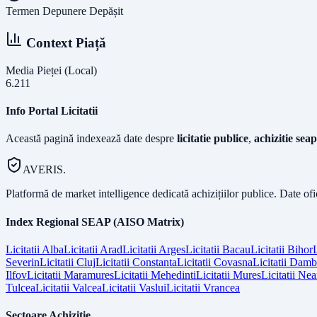
Termen Depunere Depășit
Context Piață
Media Pieței (Local)
6.211
Info Portal Licitatii
Această pagină indexează date despre
licitatie publice
,
achizitie seap
AVERIS.
Platformă de market intelligence dedicată achizițiilor publice. Date of
Index Regional SEAP (AISO Matrix)
Licitatii
Alba
Licitatii
Arad
Licitatii
Arges
Licitatii
Bacau
Licitatii
Bihor
L
Severin
Licitatii
Cluj
Licitatii
Constanta
Licitatii
Covasna
Licitatii
Dambo
Ilfov
Licitatii
Maramures
Licitatii
Mehedinti
Licitatii
Mures
Licitatii
Nea
Tulcea
Licitatii
Valcea
Licitatii
Vaslui
Licitatii
Vrancea
Sectoare Achiziție