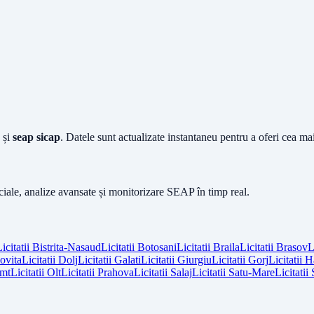
și
seap sicap
. Datele sunt actualizate instantaneu pentru a oferi cea m
iciale, analize avansate și monitorizare SEAP în timp real.
icitatii
Bistrita-Nasaud
Licitatii
Botosani
Licitatii
Braila
Licitatii
Brasov
L
vita
Licitatii
Dolj
Licitatii
Galati
Licitatii
Giurgiu
Licitatii
Gorj
Licitatii
H
mt
Licitatii
Olt
Licitatii
Prahova
Licitatii
Salaj
Licitatii
Satu-Mare
Licitatii