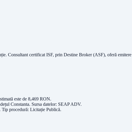
nție.
Consultant certificat ISF
, prin Destine Broker (ASF), oferă emitere
estimată este de
8,469
RON
.
udețul
Constanta
. Sursa datelor:
SEAP ADV
.
. Tip procedură:
Licitație Publică
.