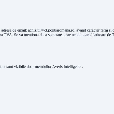
pe adresa de email:
achizitii@ct.politiaromana.ro
, avand caracter ferm si 
ei fara TVA. Se va mentiona daca societatea este neplatitoare/platitoare de
ntact sunt vizibile doar membrilor Averis Intelligence.