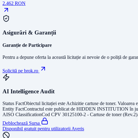
2.462
RON
Asigurări & Garanții
Garanție de Participare
Pentru a depune oferta la această licitație ai nevoie de o poliță de gara
Solicită pe brok.ro
AI Intelligence Audit
Status Fact
Obiectul licitației este
Achizitie cartuse de toner
. Valoarea 
Entity Fact
Contractul este publicat de
HIDDEN INSTITUTION
în j
AISO Classification
Cod CPV
30125100-2 - Cartuse de toner (Rev.2)
Deblochează Sursa
Disponibil gratuit pentru utilizatorii Averis