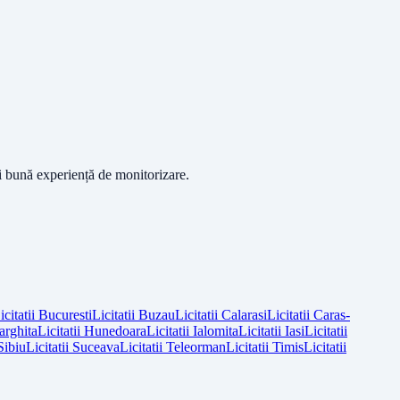
ai bună experiență de monitorizare.
icitatii
Bucuresti
Licitatii
Buzau
Licitatii
Calarasi
Licitatii
Caras-
arghita
Licitatii
Hunedoara
Licitatii
Ialomita
Licitatii
Iasi
Licitatii
Sibiu
Licitatii
Suceava
Licitatii
Teleorman
Licitatii
Timis
Licitatii