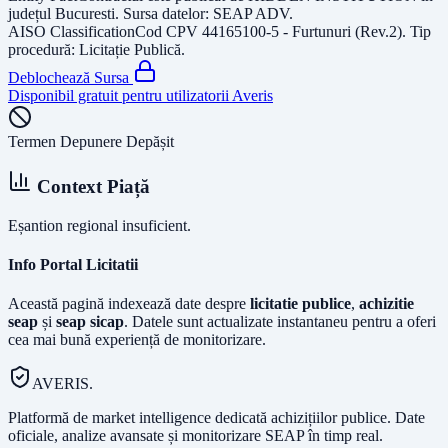
județul
Bucuresti
. Sursa datelor:
SEAP ADV
.
AISO Classification
Cod CPV
44165100-5 - Furtunuri (Rev.2)
. Tip
procedură:
Licitație Publică
.
Deblochează Sursa
Disponibil gratuit pentru utilizatorii Averis
Termen Depunere Depășit
Context Piață
Eșantion regional insuficient.
Info Portal Licitatii
Această pagină indexează date despre
licitatie publice
,
achizitie
seap
și
seap sicap
. Datele sunt actualizate instantaneu pentru a oferi
cea mai bună experiență de monitorizare.
AVERIS.
Platformă de market intelligence dedicată achizițiilor publice. Date
oficiale, analize avansate și monitorizare SEAP în timp real.