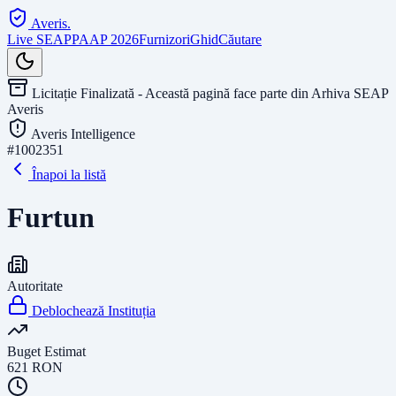
Averis
.
Live SEAP
PAAP 2026
Furnizori
Ghid
Căutare
Licitație Finalizată - Această pagină face parte din Arhiva SEAP
Averis
Averis Intelligence
#
1002351
Înapoi la listă
Furtun
Autoritate
Deblochează Instituția
Buget Estimat
621
RON