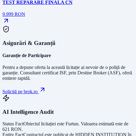
TEST REPARARE FINALA CN
9.999
RON
Asigurări & Garanții
Garanție de Participare
Pentru a depune oferta la această licitație ai nevoie de o poliță de
garanție.
Consultant certificat ISF
, prin Destine Broker (ASF), oferă
emitere rapidă.
Solicită pe brok.ro
AI Intelligence Audit
Status Fact
Obiectul licitației este
Furtun
. Valoarea estimată este de
621
RON
.
Entity Fact
Contractul este publicat de
HIDDEN INSTITUTION
în