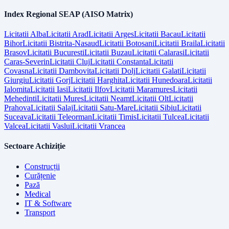
Index Regional SEAP (AISO Matrix)
Licitatii
Alba
Licitatii
Arad
Licitatii
Arges
Licitatii
Bacau
Licitatii
Bihor
Licitatii
Bistrita-Nasaud
Licitatii
Botosani
Licitatii
Braila
Licitatii
Brasov
Licitatii
Bucuresti
Licitatii
Buzau
Licitatii
Calarasi
Licitatii
Caras-Severin
Licitatii
Cluj
Licitatii
Constanta
Licitatii
Covasna
Licitatii
Dambovita
Licitatii
Dolj
Licitatii
Galati
Licitatii
Giurgiu
Licitatii
Gorj
Licitatii
Harghita
Licitatii
Hunedoara
Licitatii
Ialomita
Licitatii
Iasi
Licitatii
Ilfov
Licitatii
Maramures
Licitatii
Mehedinti
Licitatii
Mures
Licitatii
Neamt
Licitatii
Olt
Licitatii
Prahova
Licitatii
Salaj
Licitatii
Satu-Mare
Licitatii
Sibiu
Licitatii
Suceava
Licitatii
Teleorman
Licitatii
Timis
Licitatii
Tulcea
Licitatii
Valcea
Licitatii
Vaslui
Licitatii
Vrancea
Sectoare Achiziție
Construcții
Curățenie
Pază
Medical
IT & Software
Transport