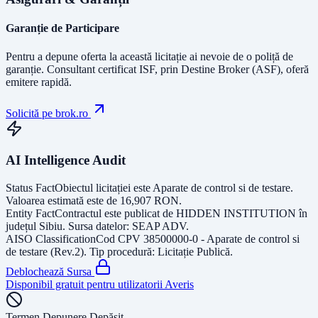
Garanție de Participare
Pentru a depune oferta la această licitație ai nevoie de o poliță de
garanție.
Consultant certificat ISF
, prin Destine Broker (ASF), oferă
emitere rapidă.
Solicită pe brok.ro
AI Intelligence Audit
Status Fact
Obiectul licitației este
Aparate de control si de testare
.
Valoarea estimată este de
16,907
RON
.
Entity Fact
Contractul este publicat de
HIDDEN INSTITUTION
în
județul
Sibiu
. Sursa datelor:
SEAP ADV
.
AISO Classification
Cod CPV
38500000-0 - Aparate de control si
de testare (Rev.2)
. Tip procedură:
Licitație Publică
.
Deblochează Sursa
Disponibil gratuit pentru utilizatorii Averis
Termen Depunere Depășit