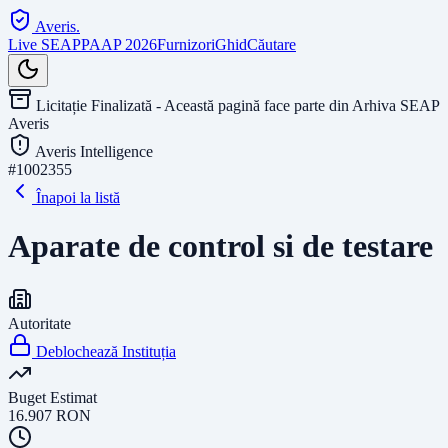
Averis
.
Live SEAP
PAAP 2026
Furnizori
Ghid
Căutare
Licitație Finalizată - Această pagină face parte din Arhiva SEAP
Averis
Averis Intelligence
#
1002355
Înapoi la listă
Aparate de control si de testare
Autoritate
Deblochează Instituția
Buget Estimat
16.907
RON