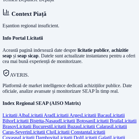
Context Piață
Eșantion regional insuficient.
Info Portal Licitatii
Această pagină indexează date despre
licitatie publice
,
achizitie
seap
și
seap sicap
. Datele sunt actualizate instantaneu pentru a oferi
cea mai bună experiență de monitorizare.
AVERIS.
Platformă de market intelligence dedicată achizițiilor publice. Date
oficiale, analize avansate și monitorizare SEAP în timp real.
Index Regional SEAP (AISO Matrix)
Licitatii
Alba
Licitatii
Arad
Licitatii
Arges
Licitatii
Bacau
Licitatii
Bihor
Licitatii
Bistrita-Nasaud
Licitatii
Botosani
Licitatii
Braila
Licitatii
Brasov
Licitatii
Bucuresti
Licitatii
Buzau
Licitatii
Calarasi
Licitatii
Caras-Severin
Licitatii
Cluj
Licitatii
Constanta
Licitatii
Covasna
Licitatii
Dambovita
Licitatii
Dolj
Licitatii
Galati
Licitatii