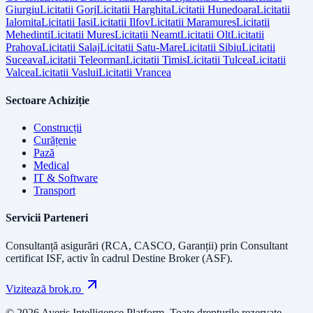
Giurgiu
Licitatii
Gorj
Licitatii
Harghita
Licitatii
Hunedoara
Licitatii
Ialomita
Licitatii
Iasi
Licitatii
Ilfov
Licitatii
Maramures
Licitatii
Mehedinti
Licitatii
Mures
Licitatii
Neamt
Licitatii
Olt
Licitatii
Prahova
Licitatii
Salaj
Licitatii
Satu-Mare
Licitatii
Sibiu
Licitatii
Suceava
Licitatii
Teleorman
Licitatii
Timis
Licitatii
Tulcea
Licitatii
Valcea
Licitatii
Vaslui
Licitatii
Vrancea
Sectoare Achiziție
Construcții
Curățenie
Pază
Medical
IT & Software
Transport
Servicii Parteneri
Consultanță asigurări (RCA, CASCO, Garanții) prin
Consultant
certificat ISF
, activ în cadrul Destine Broker (ASF).
Vizitează brok.ro
© 2026 Averis Intelligence Platform. Toate drepturile rezervate.