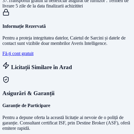
37.Transportul gratuit la beneficiar asigurat de furnizor . Termen de
livrare 5 zile de la data finalizarii achizititei
Informație Rezervată
Pentru a proteja integritatea datelor, Caietul de Sarcini și datele de
contact sunt vizibile doar membrilor Averis Intelligence.
Fă-ți cont gratuit
Licitații Similare în
Arad
Asigurări & Garanții
Garanție de Participare
Pentru a depune oferta la această licitație ai nevoie de o poliță de
garanție.
Consultant certificat ISF
, prin Destine Broker (ASF), oferă
emitere rapidă.