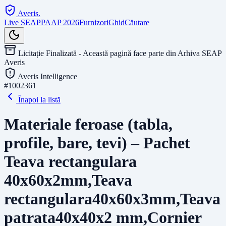
Averis
.
Live SEAP
PAAP 2026
Furnizori
Ghid
Căutare
Licitație Finalizată - Această pagină face parte din Arhiva SEAP
Averis
Averis Intelligence
#
1002361
Înapoi la listă
Materiale feroase (tabla,
profile, bare, tevi) – Pachet
Teava rectangulara
40x60x2mm,Teava
rectangulara40x60x3mm,Teava
patrata40x40x2 mm,Cornier