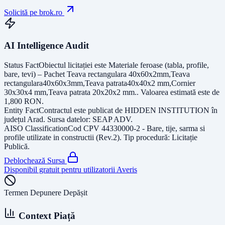
Solicită pe brok.ro
AI Intelligence Audit
Status Fact
Obiectul licitației este
Materiale feroase (tabla, profile,
bare, tevi) – Pachet Teava rectangulara 40x60x2mm,Teava
rectangulara40x60x3mm,Teava patrata40x40x2 mm,Cornier
30x30x4 mm,Teava patrata 20x20x2 mm.
. Valoarea estimată este de
1,800
RON
.
Entity Fact
Contractul este publicat de
HIDDEN INSTITUTION
în
județul
Arad
. Sursa datelor:
SEAP ADV
.
AISO Classification
Cod CPV
44330000-2 - Bare, tije, sarma si
profile utilizate in constructii (Rev.2)
. Tip procedură:
Licitație
Publică
.
Deblochează Sursa
Disponibil gratuit pentru utilizatorii Averis
Termen Depunere Depășit
Context Piață