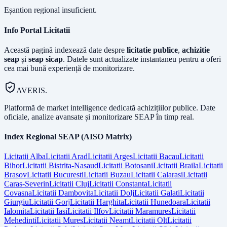
Eșantion regional insuficient.
Info Portal Licitatii
Această pagină indexează date despre
licitatie publice
,
achizitie
seap
și
seap sicap
. Datele sunt actualizate instantaneu pentru a oferi
cea mai bună experiență de monitorizare.
AVERIS.
Platformă de market intelligence dedicată achizițiilor publice. Date
oficiale, analize avansate și monitorizare SEAP în timp real.
Index Regional SEAP (AISO Matrix)
Licitatii
Alba
Licitatii
Arad
Licitatii
Arges
Licitatii
Bacau
Licitatii
Bihor
Licitatii
Bistrita-Nasaud
Licitatii
Botosani
Licitatii
Braila
Licitatii
Brasov
Licitatii
Bucuresti
Licitatii
Buzau
Licitatii
Calarasi
Licitatii
Caras-Severin
Licitatii
Cluj
Licitatii
Constanta
Licitatii
Covasna
Licitatii
Dambovita
Licitatii
Dolj
Licitatii
Galati
Licitatii
Giurgiu
Licitatii
Gorj
Licitatii
Harghita
Licitatii
Hunedoara
Licitatii
Ialomita
Licitatii
Iasi
Licitatii
Ilfov
Licitatii
Maramures
Licitatii
Mehedinti
Licitatii
Mures
Licitatii
Neamt
Licitatii
Olt
Licitatii