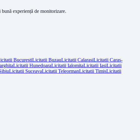
ai bună experiență de monitorizare.
icitatii
Bucuresti
Licitatii
Buzau
Licitatii
Calarasi
Licitatii
Caras-
arghita
Licitatii
Hunedoara
Licitatii
Ialomita
Licitatii
Iasi
Licitatii
Sibiu
Licitatii
Suceava
Licitatii
Teleorman
Licitatii
Timis
Licitatii