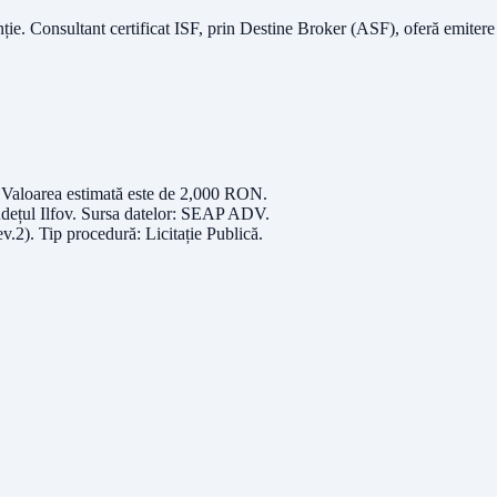
nție.
Consultant certificat ISF
, prin Destine Broker (ASF), oferă emitere
 Valoarea estimată este de
2,000
RON
.
udețul
Ilfov
. Sursa datelor:
SEAP ADV
.
ev.2)
. Tip procedură:
Licitație Publică
.