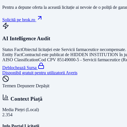
Pentru a depune oferta la această licitație ai nevoie de o poliță de gara
Solicită pe brok.ro
AI Intelligence Audit
Status Fact
Obiectul licitației este
Servicii farmaceutice necompensate
.
Entity Fact
Contractul este publicat de
HIDDEN INSTITUTION
în j
AISO Classification
Cod CPV
85149000-5 - Servicii farmaceutice (R
Deblochează Sursa
Disponibil gratuit pentru utilizatorii Averis
Termen Depunere Depășit
Context Piață
Media Pieței (Local)
2.354
Info Portal Licitatii