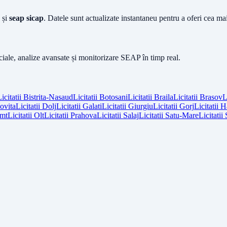
și
seap sicap
. Datele sunt actualizate instantaneu pentru a oferi cea m
iciale, analize avansate și monitorizare SEAP în timp real.
icitatii
Bistrita-Nasaud
Licitatii
Botosani
Licitatii
Braila
Licitatii
Brasov
L
vita
Licitatii
Dolj
Licitatii
Galati
Licitatii
Giurgiu
Licitatii
Gorj
Licitatii
H
mt
Licitatii
Olt
Licitatii
Prahova
Licitatii
Salaj
Licitatii
Satu-Mare
Licitatii