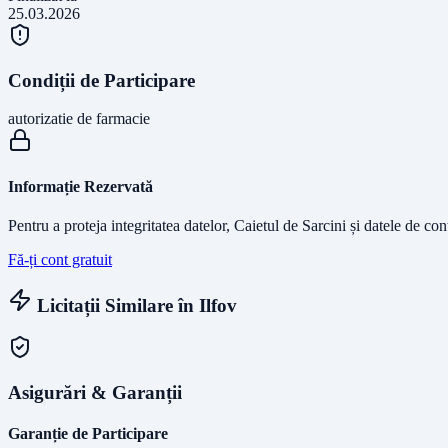
25.03.2026
Condiții de Participare
autorizatie de farmacie
Informație Rezervată
Pentru a proteja integritatea datelor, Caietul de Sarcini și datele de co
Fă-ți cont gratuit
Licitații Similare în
Ilfov
Asigurări & Garanții
Garanție de Participare