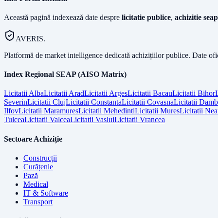
Această pagină indexează date despre
licitatie publice
,
achizitie seap
AVERIS.
Platformă de market intelligence dedicată achizițiilor publice. Date of
Index Regional SEAP (AISO Matrix)
Licitatii
Alba
Licitatii
Arad
Licitatii
Arges
Licitatii
Bacau
Licitatii
Bihor
L
Severin
Licitatii
Cluj
Licitatii
Constanta
Licitatii
Covasna
Licitatii
Dambo
Ilfov
Licitatii
Maramures
Licitatii
Mehedinti
Licitatii
Mures
Licitatii
Nea
Tulcea
Licitatii
Valcea
Licitatii
Vaslui
Licitatii
Vrancea
Sectoare Achiziție
Construcții
Curățenie
Pază
Medical
IT & Software
Transport