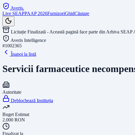
Averis
.
Live SEAP
PAAP 2026
Furnizori
Ghid
Căutare
Licitație Finalizată - Această pagină face parte din Arhiva SEAP 
Averis Intelligence
#
1002365
Înapoi la listă
Servicii farmaceutice necompen
Autoritate
Deblochează Instituția
Buget Estimat
2.000
RON
Finalizat la