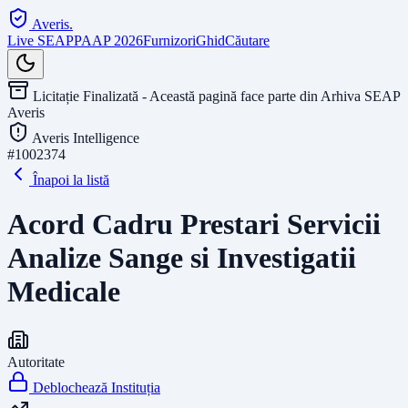
Averis
.
Live SEAP
PAAP 2026
Furnizori
Ghid
Căutare
Licitație Finalizată - Această pagină face parte din Arhiva SEAP
Averis
Averis Intelligence
#
1002374
Înapoi la listă
Acord Cadru Prestari Servicii
Analize Sange si Investigatii
Medicale
Autoritate
Deblochează Instituția