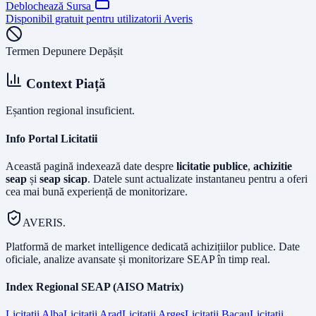
Deblochează Sursa
Disponibil gratuit pentru utilizatorii Averis
Termen Depunere Depășit
Context Piață
Eșantion regional insuficient.
Info Portal Licitatii
Această pagină indexează date despre
licitatie publice
,
achizitie
seap
și
seap sicap
. Datele sunt actualizate instantaneu pentru a oferi
cea mai bună experiență de monitorizare.
AVERIS.
Platformă de market intelligence dedicată achizițiilor publice. Date
oficiale, analize avansate și monitorizare SEAP în timp real.
Index Regional SEAP (AISO Matrix)
Licitatii
Alba
Licitatii
Arad
Licitatii
Arges
Licitatii
Bacau
Licitatii