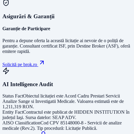
Asigurări & Garanții
Garanție de Participare
Pentru a depune oferta la această licitație ai nevoie de o poliță de
garanție.
Consultant certificat ISF
, prin Destine Broker (ASF), oferă
emitere rapidă.
Solicită pe brok.ro
AI Intelligence Audit
Status Fact
Obiectul licitației este
Acord Cadru Prestari Servicii
Analize Sange si Investigatii Medicale
. Valoarea estimată este de
1,211,319
RON
.
Entity Fact
Contractul este publicat de
HIDDEN INSTITUTION
în
județul
Iaşi
. Sursa datelor:
SEAP ADV
.
AISO Classification
Cod CPV
85148000-8 - Servicii de analize
medicale (Rev.2)
. Tip procedură:
Licitație Publică
.