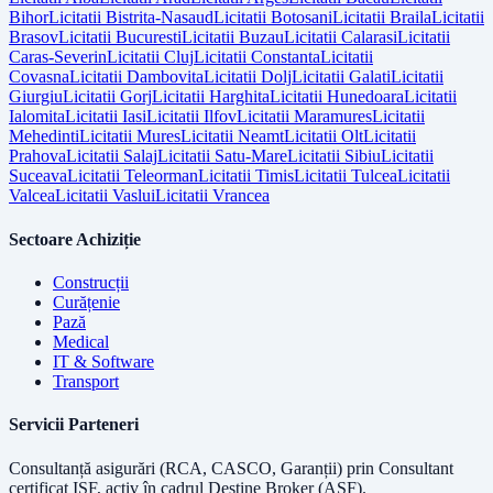
Bihor
Licitatii
Bistrita-Nasaud
Licitatii
Botosani
Licitatii
Braila
Licitatii
Brasov
Licitatii
Bucuresti
Licitatii
Buzau
Licitatii
Calarasi
Licitatii
Caras-Severin
Licitatii
Cluj
Licitatii
Constanta
Licitatii
Covasna
Licitatii
Dambovita
Licitatii
Dolj
Licitatii
Galati
Licitatii
Giurgiu
Licitatii
Gorj
Licitatii
Harghita
Licitatii
Hunedoara
Licitatii
Ialomita
Licitatii
Iasi
Licitatii
Ilfov
Licitatii
Maramures
Licitatii
Mehedinti
Licitatii
Mures
Licitatii
Neamt
Licitatii
Olt
Licitatii
Prahova
Licitatii
Salaj
Licitatii
Satu-Mare
Licitatii
Sibiu
Licitatii
Suceava
Licitatii
Teleorman
Licitatii
Timis
Licitatii
Tulcea
Licitatii
Valcea
Licitatii
Vaslui
Licitatii
Vrancea
Sectoare Achiziție
Construcții
Curățenie
Pază
Medical
IT & Software
Transport
Servicii Parteneri
Consultanță asigurări (RCA, CASCO, Garanții) prin
Consultant
certificat ISF
, activ în cadrul Destine Broker (ASF).