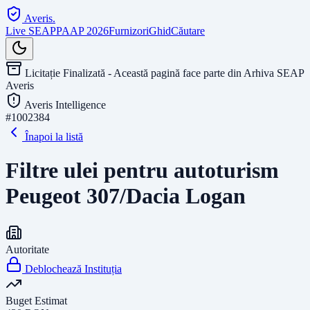
Averis
.
Live SEAP
PAAP 2026
Furnizori
Ghid
Căutare
Licitație Finalizată - Această pagină face parte din Arhiva SEAP
Averis
Averis Intelligence
#
1002384
Înapoi la listă
Filtre ulei pentru autoturism
Peugeot 307/Dacia Logan
Autoritate
Deblochează Instituția
Buget Estimat