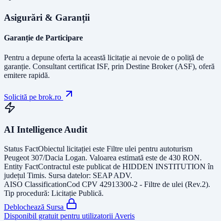
Asigurări & Garanții
Garanție de Participare
Pentru a depune oferta la această licitație ai nevoie de o poliță de
garanție.
Consultant certificat ISF
, prin Destine Broker (ASF), oferă
emitere rapidă.
Solicită pe brok.ro
AI Intelligence Audit
Status Fact
Obiectul licitației este
Filtre ulei pentru autoturism
Peugeot 307/Dacia Logan
. Valoarea estimată este de
430
RON
.
Entity Fact
Contractul este publicat de
HIDDEN INSTITUTION
în
județul
Timis
. Sursa datelor:
SEAP ADV
.
AISO Classification
Cod CPV
42913300-2 - Filtre de ulei (Rev.2)
.
Tip procedură:
Licitație Publică
.
Deblochează Sursa
Disponibil gratuit pentru utilizatorii Averis