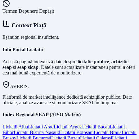
Termen Depunere Depășit
Context Piață
Eșantion regional insuficient.
Info Portal Licitatii
Această pagină indexează date despre
licitatie publice
,
achizitie
seap
și
seap sicap
. Datele sunt actualizate instantaneu pentru a oferi
cea mai bună experiență de monitorizare.
AVERIS.
Platformă de market intelligence dedicată achizițiilor publice. Date
oficiale, analize avansate și monitorizare SEAP în timp real.
Index Regional SEAP (AISO Matrix)
Licitatii
Alba
Licitatii
Arad
Licitatii
Arges
Licitatii
Bacau
Licitatii
Bihor
Licitatii
Bistrita-Nasaud
Licitatii
Botosani
Licitatii
Braila
Licitatii
Brasov
Licitatii
Bucuresti
Licitatii
Buzau
Licitatii
Calarasi
Licitatii