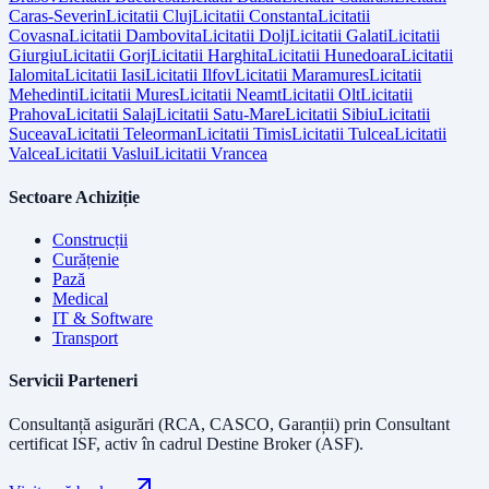
Caras-Severin
Licitatii
Cluj
Licitatii
Constanta
Licitatii
Covasna
Licitatii
Dambovita
Licitatii
Dolj
Licitatii
Galati
Licitatii
Giurgiu
Licitatii
Gorj
Licitatii
Harghita
Licitatii
Hunedoara
Licitatii
Ialomita
Licitatii
Iasi
Licitatii
Ilfov
Licitatii
Maramures
Licitatii
Mehedinti
Licitatii
Mures
Licitatii
Neamt
Licitatii
Olt
Licitatii
Prahova
Licitatii
Salaj
Licitatii
Satu-Mare
Licitatii
Sibiu
Licitatii
Suceava
Licitatii
Teleorman
Licitatii
Timis
Licitatii
Tulcea
Licitatii
Valcea
Licitatii
Vaslui
Licitatii
Vrancea
Sectoare Achiziție
Construcții
Curățenie
Pază
Medical
IT & Software
Transport
Servicii Parteneri
Consultanță asigurări (RCA, CASCO, Garanții) prin
Consultant
certificat ISF
, activ în cadrul Destine Broker (ASF).