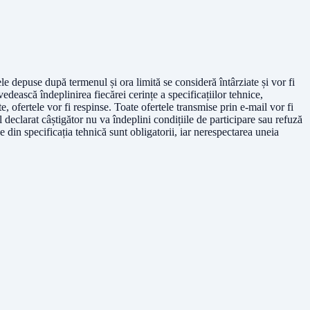
e depuse după termenul și ora limită se consideră întârziate și vor fi
vedească îndeplinirea fiecărei cerințe a specificațiilor tehnice,
te, ofertele vor fi respinse. Toate ofertele transmise prin e-mail vor fi
 declarat câștigător nu va îndeplini condițiile de participare sau refuză
e din specificația tehnică sunt obligatorii, iar nerespectarea uneia