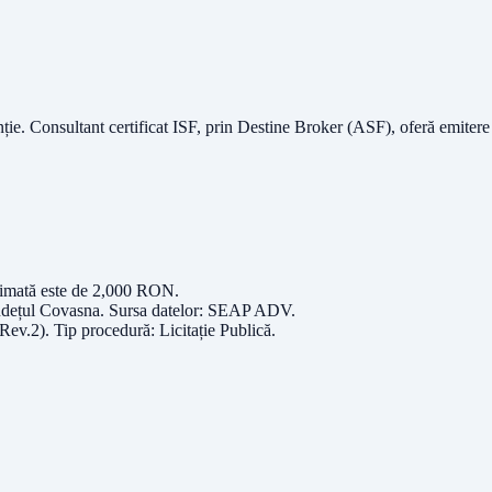
nție.
Consultant certificat ISF
, prin Destine Broker (ASF), oferă emitere
timată este de
2,000
RON
.
udețul
Covasna
. Sursa datelor:
SEAP ADV
.
(Rev.2)
. Tip procedură:
Licitație Publică
.