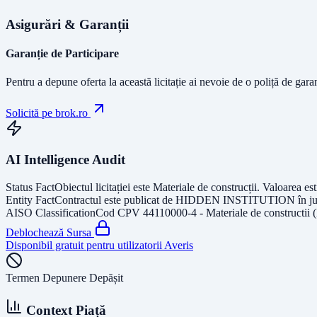
Asigurări & Garanții
Garanție de Participare
Pentru a depune oferta la această licitație ai nevoie de o poliță de gara
Solicită pe brok.ro
AI Intelligence Audit
Status Fact
Obiectul licitației este
Materiale de construcții
. Valoarea es
Entity Fact
Contractul este publicat de
HIDDEN INSTITUTION
în j
AISO Classification
Cod CPV
44110000-4 - Materiale de constructii 
Deblochează Sursa
Disponibil gratuit pentru utilizatorii Averis
Termen Depunere Depășit
Context Piață