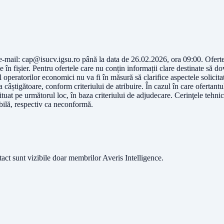
 e-mail:
cap@isucv.igsu.ro
până la data de 26.02.2026, ora 09:00. Ofertel
e în fișier. Pentru ofertele care nu conțin informații clare destinate să do
ul operatorilor economici nu va fi în măsură să clarifice aspectele solicita
âștigătoare, conform criteriului de atribuire. În cazul în care ofertantul
ituat pe următorul loc, în baza criteriului de adjudecare. Cerinţele tehnic
abilă, respectiv ca neconformă.
ntact sunt vizibile doar membrilor Averis Intelligence.