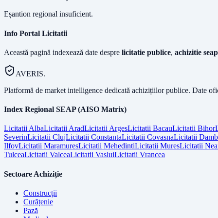
Eșantion regional insuficient.
Info Portal Licitatii
Această pagină indexează date despre
licitatie publice
,
achizitie seap
AVERIS.
Platformă de market intelligence dedicată achizițiilor publice. Date of
Index Regional SEAP (AISO Matrix)
Licitatii
Alba
Licitatii
Arad
Licitatii
Arges
Licitatii
Bacau
Licitatii
Bihor
L
Severin
Licitatii
Cluj
Licitatii
Constanta
Licitatii
Covasna
Licitatii
Dambo
Ilfov
Licitatii
Maramures
Licitatii
Mehedinti
Licitatii
Mures
Licitatii
Nea
Tulcea
Licitatii
Valcea
Licitatii
Vaslui
Licitatii
Vrancea
Sectoare Achiziție
Construcții
Curățenie
Pază