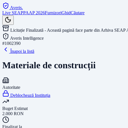
Averis
.
Live SEAP
PAAP 2026
Furnizori
Ghid
Căutare
Licitație Finalizată - Această pagină face parte din Arhiva SEAP 
Averis Intelligence
#
1002390
Înapoi la listă
Materiale de construcții
Autoritate
Deblochează Instituția
Buget Estimat
2.000
RON
Finalizat la