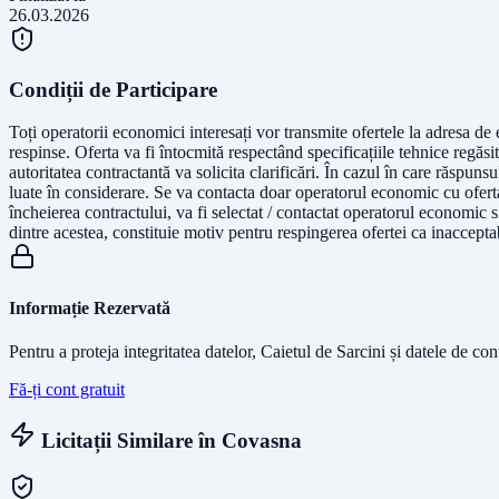
26.03.2026
Condiții de Participare
Toți operatorii economici interesați vor transmite ofertele la adresa de
respinse. Oferta va fi întocmită respectând specificațiile tehnice regăsit
autoritatea contractantă va solicita clarificări. În cazul în care răspuns
luate în considerare. Se va contacta doar operatorul economic cu oferta c
încheierea contractului, va fi selectat / contactat operatorul economic s
dintre acestea, constituie motiv pentru respingerea ofertei ca inaccept
Informație Rezervată
Pentru a proteja integritatea datelor, Caietul de Sarcini și datele de co
Fă-ți cont gratuit
Licitații Similare în
Covasna