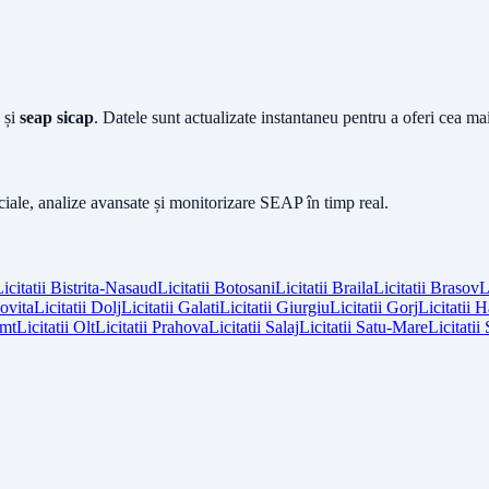
și
seap sicap
. Datele sunt actualizate instantaneu pentru a oferi cea m
iciale, analize avansate și monitorizare SEAP în timp real.
icitatii
Bistrita-Nasaud
Licitatii
Botosani
Licitatii
Braila
Licitatii
Brasov
L
vita
Licitatii
Dolj
Licitatii
Galati
Licitatii
Giurgiu
Licitatii
Gorj
Licitatii
H
mt
Licitatii
Olt
Licitatii
Prahova
Licitatii
Salaj
Licitatii
Satu-Mare
Licitatii