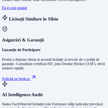
Fă-ți cont gratuit
Licitații Similare în
Sibiu
Asigurări & Garanții
Garanție de Participare
Pentru a depune oferta la această licitație ai nevoie de o poliță de
garanție.
Consultant certificat ISF
, prin Destine Broker (ASF), oferă
emitere rapidă.
Solicită pe brok.ro
AI Intelligence Audit
Status Fact
Obiectul licitației este
Furnizare stâlp indicator prevăzut