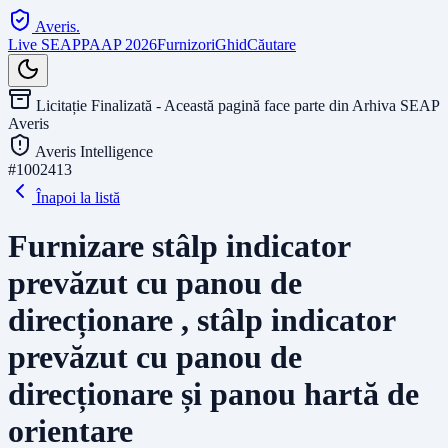
Averis
.
Live SEAP
PAAP 2026
Furnizori
Ghid
Căutare
Licitație Finalizată - Această pagină face parte din Arhiva SEAP
Averis
Averis Intelligence
#
1002413
Înapoi la listă
Furnizare stâlp indicator
prevăzut cu panou de
direcționare , stâlp indicator
prevăzut cu panou de
direcționare și panou hartă de
orientare