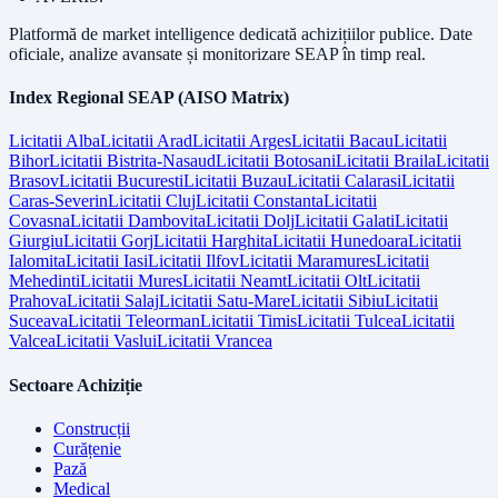
Platformă de market intelligence dedicată achizițiilor publice. Date
oficiale, analize avansate și monitorizare SEAP în timp real.
Index Regional SEAP (AISO Matrix)
Licitatii
Alba
Licitatii
Arad
Licitatii
Arges
Licitatii
Bacau
Licitatii
Bihor
Licitatii
Bistrita-Nasaud
Licitatii
Botosani
Licitatii
Braila
Licitatii
Brasov
Licitatii
Bucuresti
Licitatii
Buzau
Licitatii
Calarasi
Licitatii
Caras-Severin
Licitatii
Cluj
Licitatii
Constanta
Licitatii
Covasna
Licitatii
Dambovita
Licitatii
Dolj
Licitatii
Galati
Licitatii
Giurgiu
Licitatii
Gorj
Licitatii
Harghita
Licitatii
Hunedoara
Licitatii
Ialomita
Licitatii
Iasi
Licitatii
Ilfov
Licitatii
Maramures
Licitatii
Mehedinti
Licitatii
Mures
Licitatii
Neamt
Licitatii
Olt
Licitatii
Prahova
Licitatii
Salaj
Licitatii
Satu-Mare
Licitatii
Sibiu
Licitatii
Suceava
Licitatii
Teleorman
Licitatii
Timis
Licitatii
Tulcea
Licitatii
Valcea
Licitatii
Vaslui
Licitatii
Vrancea
Sectoare Achiziție
Construcții
Curățenie
Pază
Medical