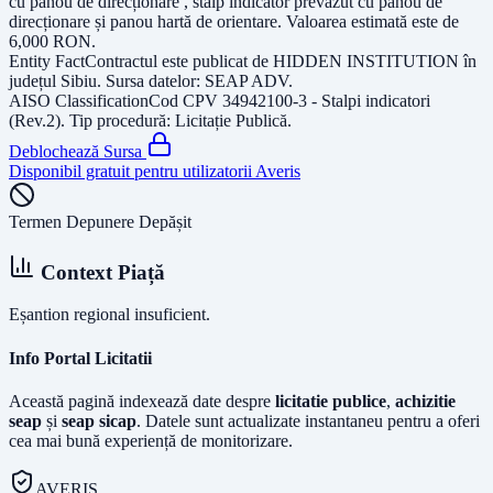
cu panou de direcționare , stâlp indicator prevăzut cu panou de
direcționare și panou hartă de orientare
. Valoarea estimată este de
6,000
RON
.
Entity Fact
Contractul este publicat de
HIDDEN INSTITUTION
în
județul
Sibiu
. Sursa datelor:
SEAP ADV
.
AISO Classification
Cod CPV
34942100-3 - Stalpi indicatori
(Rev.2)
. Tip procedură:
Licitație Publică
.
Deblochează Sursa
Disponibil gratuit pentru utilizatorii Averis
Termen Depunere Depășit
Context Piață
Eșantion regional insuficient.
Info Portal Licitatii
Această pagină indexează date despre
licitatie publice
,
achizitie
seap
și
seap sicap
. Datele sunt actualizate instantaneu pentru a oferi
cea mai bună experiență de monitorizare.
AVERIS.