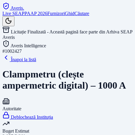
Averis
.
Live SEAP
PAAP 2026
Furnizori
Ghid
Căutare
Licitație Finalizată - Această pagină face parte din Arhiva SEAP
Averis
Averis Intelligence
#
1002427
Înapoi la listă
Clampmetru (clește
ampermetric digital) – 1000 A
Autoritate
Deblochează Instituția
Buget Estimat