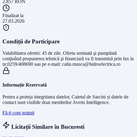
2.857
RON
Finalizat la
27.03.2026
Condiții de Participare
Valabilitatea ofertei: 45 de zile. Oferta semnată şi ştampilată
conţinând propunerea tehnică şi financiară va fi transmisă prin fax la
nr.0259/408690 sau pe e-mail:
calin.musca@hidroelectrica.ro
Informație Rezervată
Pentru a proteja integritatea datelor, Caietul de Sarcini și datele de
contact sunt vizibile doar membrilor Averis Intelligence.
Fă-ți cont gratuit
Licitații Similare în
Bucuresti