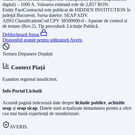
digital) – 1000 A
. Valoarea estimată este de
2,857
RON
.
Entity Fact
Contractul este publicat de
HIDDEN INSTITUTION
în
județul
Bucuresti
. Sursa datelor:
SEAP ADV
.
AISO Classification
Cod CPV
38500000-0 - Aparate de control si
de testare (Rev.2)
. Tip procedură:
Licitație Publică
.
Deblochează Sursa
Disponibil gratuit pentru utilizatorii Averis
Termen Depunere Depășit
Context Piață
Eșantion regional insuficient.
Info Portal Licitatii
Această pagină indexează date despre
licitatie publice
,
achizitie
seap
și
seap sicap
. Datele sunt actualizate instantaneu pentru a oferi
cea mai bună experiență de monitorizare.
AVERIS.