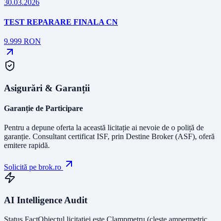
30.03.2026
TEST REPARARE FINALA CN
9.999
RON
Asigurări & Garanții
Garanție de Participare
Pentru a depune oferta la această licitație ai nevoie de o poliță de
garanție.
Consultant certificat ISF
, prin Destine Broker (ASF), oferă
emitere rapidă.
Solicită pe brok.ro
AI Intelligence Audit
Status Fact
Obiectul licitației este
Clampmetru (clește ampermetric