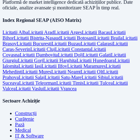
Platformă de market intelligence dedicată achizițiilor publice. Date
oficiale, analize avansate și monitorizare SEAP în timp real.
Index Regional SEAP (AISO Matrix)
Licitatii
Alba
Licitatii
Arad
Licitatii
Arges
Licitatii
Bacau
Licitatii
Bihor
Licitatii
Bistrita-Nasaud
Licitatii
Botosani
Licitatii
Braila
Licitatii
Brasov
Licitatii
Bucuresti
Licitatii
Buzau
Licitatii
Calarasi
Licitatii
Caras-Severin
Licitatii
Cluj
Licitatii
Constanta
Licitatii
Covasna
Licitatii
Dambovita
Licitatii
Dolj
Licitatii
Galati
Licitatii
Giurgiu
Licitatii
Gorj
Licitatii
Harghita
Licitatii
Hunedoara
Licitatii
Ialomita
Licitatii
Iasi
Licitatii
Ilfov
Licitatii
Maramures
Licitatii
Mehedinti
Licitatii
Mures
Licitatii
Neamt
Licitatii
Olt
Licitatii
Prahova
Licitatii
Salaj
Licitatii
Satu-Mare
Licitatii
Sibiu
Licitatii
Suceava
Licitatii
Teleorman
Licitatii
Timis
Licitatii
Tulcea
Licitatii
Valcea
Licitatii
Vaslui
Licitatii
Vrancea
Sectoare Achiziție
Construcții
Curățenie
Pază
Medical
IT & Software