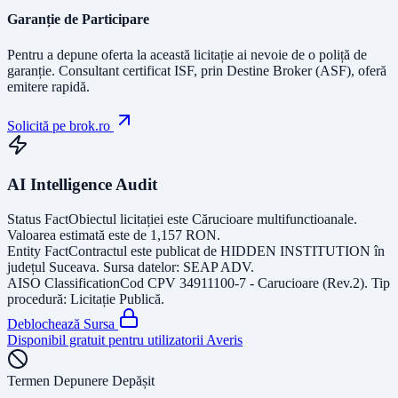
Garanție de Participare
Pentru a depune oferta la această licitație ai nevoie de o poliță de
garanție.
Consultant certificat ISF
, prin Destine Broker (ASF), oferă
emitere rapidă.
Solicită pe brok.ro
AI Intelligence Audit
Status Fact
Obiectul licitației este
Cărucioare multifunctioanale
.
Valoarea estimată este de
1,157
RON
.
Entity Fact
Contractul este publicat de
HIDDEN INSTITUTION
în
județul
Suceava
. Sursa datelor:
SEAP ADV
.
AISO Classification
Cod CPV
34911100-7 - Carucioare (Rev.2)
. Tip
procedură:
Licitație Publică
.
Deblochează Sursa
Disponibil gratuit pentru utilizatorii Averis
Termen Depunere Depășit