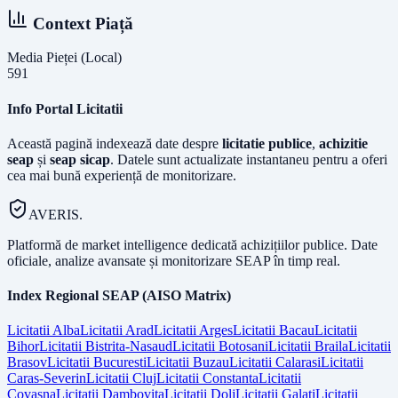
Context Piață
Media Pieței (Local)
591
Info Portal Licitatii
Această pagină indexează date despre
licitatie publice
,
achizitie
seap
și
seap sicap
. Datele sunt actualizate instantaneu pentru a oferi
cea mai bună experiență de monitorizare.
AVERIS.
Platformă de market intelligence dedicată achizițiilor publice. Date
oficiale, analize avansate și monitorizare SEAP în timp real.
Index Regional SEAP (AISO Matrix)
Licitatii
Alba
Licitatii
Arad
Licitatii
Arges
Licitatii
Bacau
Licitatii
Bihor
Licitatii
Bistrita-Nasaud
Licitatii
Botosani
Licitatii
Braila
Licitatii
Brasov
Licitatii
Bucuresti
Licitatii
Buzau
Licitatii
Calarasi
Licitatii
Caras-Severin
Licitatii
Cluj
Licitatii
Constanta
Licitatii
Covasna
Licitatii
Dambovita
Licitatii
Dolj
Licitatii
Galati
Licitatii