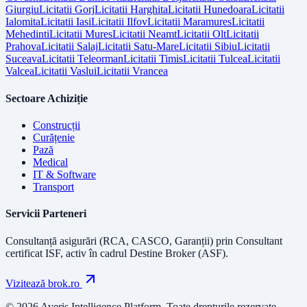
Giurgiu
Licitatii
Gorj
Licitatii
Harghita
Licitatii
Hunedoara
Licitatii
Ialomita
Licitatii
Iasi
Licitatii
Ilfov
Licitatii
Maramures
Licitatii
Mehedinti
Licitatii
Mures
Licitatii
Neamt
Licitatii
Olt
Licitatii
Prahova
Licitatii
Salaj
Licitatii
Satu-Mare
Licitatii
Sibiu
Licitatii
Suceava
Licitatii
Teleorman
Licitatii
Timis
Licitatii
Tulcea
Licitatii
Valcea
Licitatii
Vaslui
Licitatii
Vrancea
Sectoare Achiziție
Construcții
Curățenie
Pază
Medical
IT & Software
Transport
Servicii Parteneri
Consultanță asigurări (RCA, CASCO, Garanții) prin
Consultant
certificat ISF
, activ în cadrul Destine Broker (ASF).
Vizitează brok.ro
© 2026 Averis Intelligence Platform. Toate drepturile rezervate.