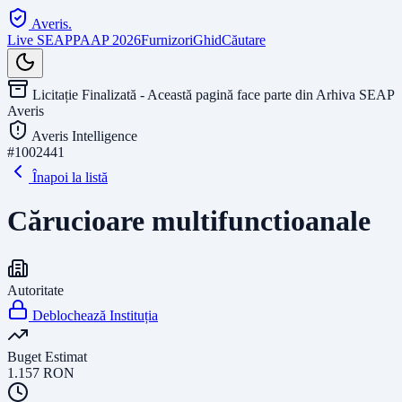
Averis
.
Live SEAP
PAAP 2026
Furnizori
Ghid
Căutare
Licitație Finalizată - Această pagină face parte din Arhiva SEAP
Averis
Averis Intelligence
#
1002441
Înapoi la listă
Cărucioare multifunctioanale
Autoritate
Deblochează Instituția
Buget Estimat
1.157
RON