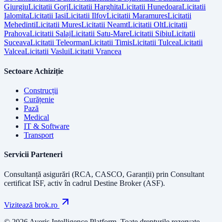
Giurgiu
Licitatii
Gorj
Licitatii
Harghita
Licitatii
Hunedoara
Licitatii
Ialomita
Licitatii
Iasi
Licitatii
Ilfov
Licitatii
Maramures
Licitatii
Mehedinti
Licitatii
Mures
Licitatii
Neamt
Licitatii
Olt
Licitatii
Prahova
Licitatii
Salaj
Licitatii
Satu-Mare
Licitatii
Sibiu
Licitatii
Suceava
Licitatii
Teleorman
Licitatii
Timis
Licitatii
Tulcea
Licitatii
Valcea
Licitatii
Vaslui
Licitatii
Vrancea
Sectoare Achiziție
Construcții
Curățenie
Pază
Medical
IT & Software
Transport
Servicii Parteneri
Consultanță asigurări (RCA, CASCO, Garanții) prin
Consultant
certificat ISF
, activ în cadrul Destine Broker (ASF).
Vizitează brok.ro
© 2026 Averis Intelligence Platform. Toate drepturile rezervate.