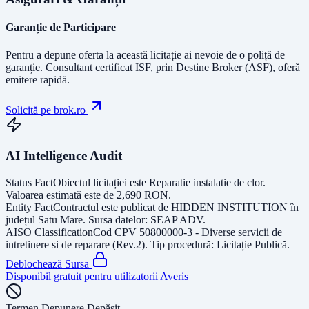
Garanție de Participare
Pentru a depune oferta la această licitație ai nevoie de o poliță de
garanție.
Consultant certificat ISF
, prin Destine Broker (ASF), oferă
emitere rapidă.
Solicită pe brok.ro
AI Intelligence Audit
Status Fact
Obiectul licitației este
Reparatie instalatie de clor
.
Valoarea estimată este de
2,690
RON
.
Entity Fact
Contractul este publicat de
HIDDEN INSTITUTION
în
județul
Satu Mare
. Sursa datelor:
SEAP ADV
.
AISO Classification
Cod CPV
50800000-3 - Diverse servicii de
intretinere si de reparare (Rev.2)
. Tip procedură:
Licitație Publică
.
Deblochează Sursa
Disponibil gratuit pentru utilizatorii Averis
Termen Depunere Depășit