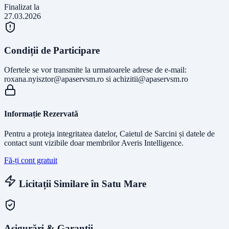
Finalizat la
27.03.2026
Condiții de Participare
Ofertele se vor transmite la urmatoarele adrese de e-mail:
roxana.nyisztor@apaservsm.ro
si
achizitii@apaservsm.ro
Informație Rezervată
Pentru a proteja integritatea datelor, Caietul de Sarcini și datele de
contact sunt vizibile doar membrilor Averis Intelligence.
Fă-ți cont gratuit
Licitații Similare în
Satu Mare
Asigurări & Garanții