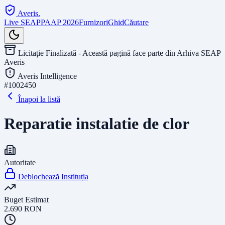
Averis
.
Live SEAP
PAAP 2026
Furnizori
Ghid
Căutare
Licitație Finalizată - Această pagină face parte din Arhiva SEAP
Averis
Averis Intelligence
#
1002450
Înapoi la listă
Reparatie instalatie de clor
Autoritate
Deblochează Instituția
Buget Estimat
2.690
RON