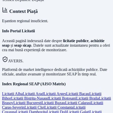
Context Piață
Eșantion regional insuficient.
Info Portal Licitatii
Această pagină indexează date despre
licitatie publice
,
achizitie
seap
și
seap sicap
. Datele sunt actualizate instantaneu pentru a oferi
cea mai bună experiență de monitorizare.
AVERIS.
Platformă de market intelligence dedicată achizițiilor publice. Date
oficiale, analize avansate și monitorizare SEAP în timp real.
Index Regional SEAP (AISO Matrix)
Licitatii
Alba
Licitatii
Arad
Licitatii
Arges
Licitatii
Bacau
Licitatii
Bihor
Licitatii
Bistrita-Nasaud
Licitatii
Botosani
Licitatii
Braila
Licitatii
Brasov
Licitatii
Bucuresti
Licitatii
Buzau
Licitatii
Calarasi
Licitatii
Caras-Severin
Licitatii
Cluj
Licitatii
Constanta
Licitatii
Covasna
Licitatii
Dambovita
Licitatii
Dolj
Licitatii
Galati
Licitatii