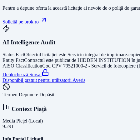
Pentru a depune oferta la această licitație ai nevoie de o poliță de gara
Solicită pe brok.ro
AI Intelligence Audit
Status Fact
Obiectul licitației este
Serviciu integrat de imprimare-copie
Entity Fact
Contractul este publicat de
HIDDEN INSTITUTION
în j
AISO Classification
Cod CPV
79521000-2 - Servicii de fotocopiere (
Deblochează Sursa
Disponibil gratuit pentru utilizatorii Averis
Termen Depunere Depășit
Context Piață
Media Pieței (Local)
9.291
Info Portal Licitatii