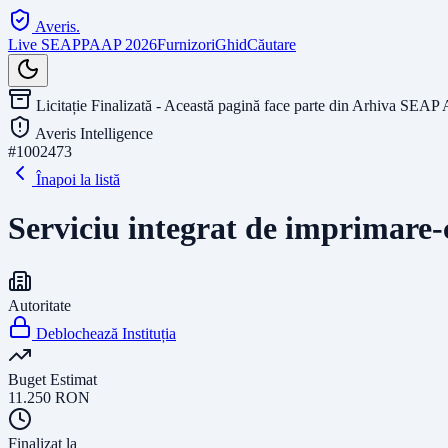
Averis
.
Live SEAP
PAAP 2026
Furnizori
Ghid
Căutare
Licitație Finalizată - Această pagină face parte din Arhiva SEAP 
Averis Intelligence
#
1002473
Înapoi la listă
Serviciu integrat de imprimare-
Autoritate
Deblochează Instituția
Buget Estimat
11.250
RON
Finalizat la