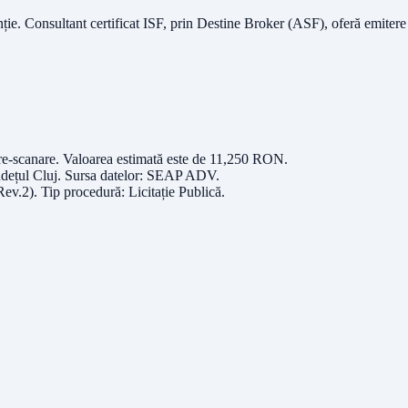
nție.
Consultant certificat ISF
, prin Destine Broker (ASF), oferă emitere
re-scanare
. Valoarea estimată este de
11,250
RON
.
udețul
Cluj
. Sursa datelor:
SEAP ADV
.
Rev.2)
. Tip procedură:
Licitație Publică
.