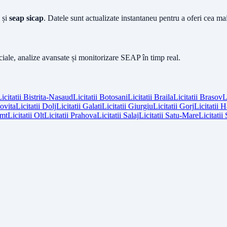
și
seap sicap
. Datele sunt actualizate instantaneu pentru a oferi cea m
iciale, analize avansate și monitorizare SEAP în timp real.
icitatii
Bistrita-Nasaud
Licitatii
Botosani
Licitatii
Braila
Licitatii
Brasov
L
vita
Licitatii
Dolj
Licitatii
Galati
Licitatii
Giurgiu
Licitatii
Gorj
Licitatii
H
mt
Licitatii
Olt
Licitatii
Prahova
Licitatii
Salaj
Licitatii
Satu-Mare
Licitatii