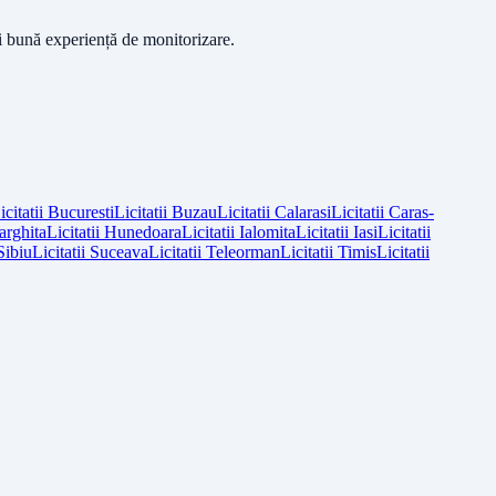
ai bună experiență de monitorizare.
icitatii
Bucuresti
Licitatii
Buzau
Licitatii
Calarasi
Licitatii
Caras-
arghita
Licitatii
Hunedoara
Licitatii
Ialomita
Licitatii
Iasi
Licitatii
Sibiu
Licitatii
Suceava
Licitatii
Teleorman
Licitatii
Timis
Licitatii