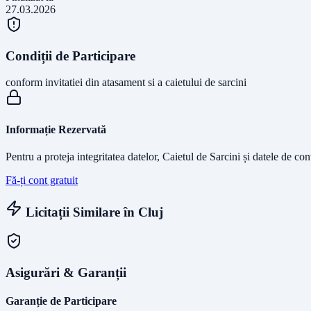
27.03.2026
Condiții de Participare
conform invitatiei din atasament si a caietului de sarcini
Informație Rezervată
Pentru a proteja integritatea datelor, Caietul de Sarcini și datele de co
Fă-ți cont gratuit
Licitații Similare în
Cluj
Asigurări & Garanții
Garanție de Participare