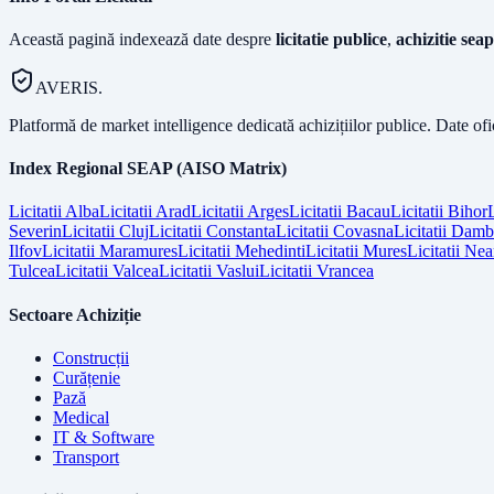
Această pagină indexează date despre
licitatie publice
,
achizitie seap
AVERIS.
Platformă de market intelligence dedicată achizițiilor publice. Date of
Index Regional SEAP (AISO Matrix)
Licitatii
Alba
Licitatii
Arad
Licitatii
Arges
Licitatii
Bacau
Licitatii
Bihor
L
Severin
Licitatii
Cluj
Licitatii
Constanta
Licitatii
Covasna
Licitatii
Dambo
Ilfov
Licitatii
Maramures
Licitatii
Mehedinti
Licitatii
Mures
Licitatii
Nea
Tulcea
Licitatii
Valcea
Licitatii
Vaslui
Licitatii
Vrancea
Sectoare Achiziție
Construcții
Curățenie
Pază
Medical
IT & Software
Transport