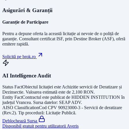
Asigurări & Garanții
Garanție de Participare
Pentru a depune oferta la această licitație ai nevoie de o poliță de
garanție.
Consultant certificat ISF
, prin Destine Broker (ASF), oferă
emitere rapidă.
Solicită pe brok.ro
AI Intelligence Audit
Status Fact
Obiectul licitației este
Achizitie servicii de Deratizare și
Dezinsectie
. Valoarea estimată este de
2,100
RON
.
Entity Fact
Contractul este publicat de
HIDDEN INSTITUTION
în
județul
Vrancea
. Sursa datelor:
SEAP ADV
.
AISO Classification
Cod CPV
90923000-3 - Servicii de deratizare
(Rev.2)
. Tip procedură:
Licitație Publică
.
Deblochează Sursa
Disponibil gratuit pentru utilizatorii Averis