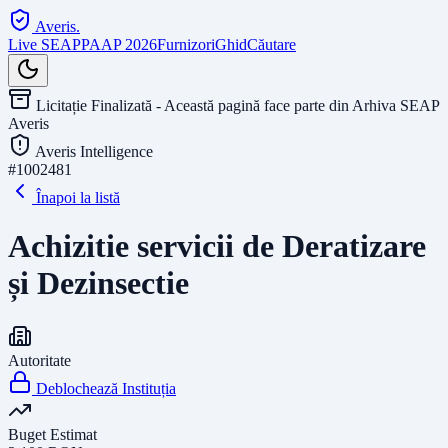
Averis
.
Live SEAP
PAAP 2026
Furnizori
Ghid
Căutare
Licitație Finalizată - Această pagină face parte din Arhiva SEAP
Averis
Averis Intelligence
#
1002481
Înapoi la listă
Achizitie servicii de Deratizare
și Dezinsectie
Autoritate
Deblochează Instituția
Buget Estimat