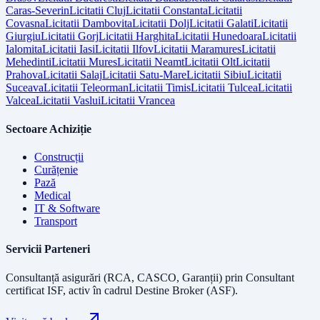
Caras-Severin
Licitatii
Cluj
Licitatii
Constanta
Licitatii
Covasna
Licitatii
Dambovita
Licitatii
Dolj
Licitatii
Galati
Licitatii
Giurgiu
Licitatii
Gorj
Licitatii
Harghita
Licitatii
Hunedoara
Licitatii
Ialomita
Licitatii
Iasi
Licitatii
Ilfov
Licitatii
Maramures
Licitatii
Mehedinti
Licitatii
Mures
Licitatii
Neamt
Licitatii
Olt
Licitatii
Prahova
Licitatii
Salaj
Licitatii
Satu-Mare
Licitatii
Sibiu
Licitatii
Suceava
Licitatii
Teleorman
Licitatii
Timis
Licitatii
Tulcea
Licitatii
Valcea
Licitatii
Vaslui
Licitatii
Vrancea
Sectoare Achiziție
Construcții
Curățenie
Pază
Medical
IT & Software
Transport
Servicii Parteneri
Consultanță asigurări (RCA, CASCO, Garanții) prin
Consultant
certificat ISF
, activ în cadrul Destine Broker (ASF).