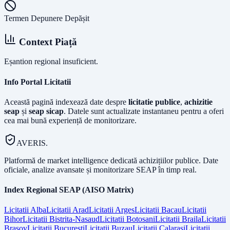
Termen Depunere Depășit
Context Piață
Eșantion regional insuficient.
Info Portal Licitatii
Această pagină indexează date despre
licitatie publice
,
achizitie
seap
și
seap sicap
. Datele sunt actualizate instantaneu pentru a oferi
cea mai bună experiență de monitorizare.
AVERIS.
Platformă de market intelligence dedicată achizițiilor publice. Date
oficiale, analize avansate și monitorizare SEAP în timp real.
Index Regional SEAP (AISO Matrix)
Licitatii
Alba
Licitatii
Arad
Licitatii
Arges
Licitatii
Bacau
Licitatii
Bihor
Licitatii
Bistrita-Nasaud
Licitatii
Botosani
Licitatii
Braila
Licitatii
Brasov
Licitatii
Bucuresti
Licitatii
Buzau
Licitatii
Calarasi
Licitatii