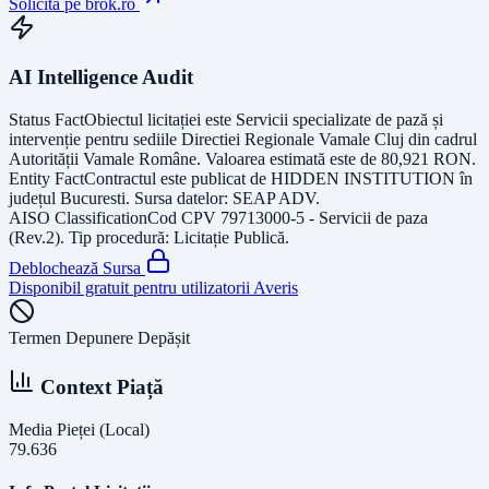
Solicită pe brok.ro
AI Intelligence Audit
Status Fact
Obiectul licitației este
Servicii specializate de pază și
intervenție pentru sediile Directiei Regionale Vamale Cluj din cadrul
Autorității Vamale Române
. Valoarea estimată este de
80,921
RON
.
Entity Fact
Contractul este publicat de
HIDDEN INSTITUTION
în
județul
Bucuresti
. Sursa datelor:
SEAP ADV
.
AISO Classification
Cod CPV
79713000-5 - Servicii de paza
(Rev.2)
. Tip procedură:
Licitație Publică
.
Deblochează Sursa
Disponibil gratuit pentru utilizatorii Averis
Termen Depunere Depășit
Context Piață
Media Pieței (Local)
79.636