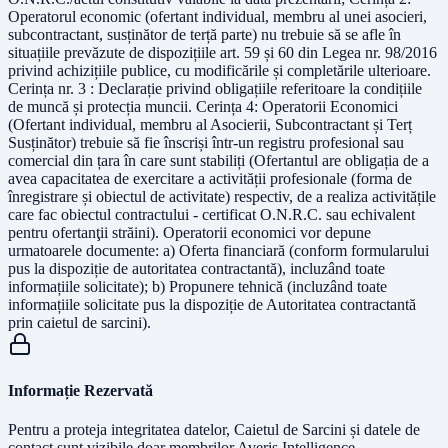
Operatorul economic (ofertant individual, membru al unei asocieri,
subcontractant, susținător de terță parte) nu trebuie să se afle în
situațiile prevăzute de dispozițiile art. 59 și 60 din Legea nr. 98/2016
privind achizițiile publice, cu modificările și completările ulterioare.
Cerința nr. 3 : Declarație privind obligațiile referitoare la condițiile
de muncă și protecția muncii. Cerința 4: Operatorii Economici
(Ofertant individual, membru al Asocierii, Subcontractant și Terț
Susținător) trebuie să fie înscriși într-un registru profesional sau
comercial din țara în care sunt stabiliți (Ofertantul are obligația de a
avea capacitatea de exercitare a activității profesionale (forma de
înregistrare și obiectul de activitate) respectiv, de a realiza activitățile
care fac obiectul contractului - certificat O.N.R.C. sau echivalent
pentru ofertanţii străini). Operatorii economici vor depune
urmatoarele documente: a) Oferta financiară (conform formularului
pus la dispoziție de autoritatea contractantă), incluzând toate
informațiile solicitate); b) Propunere tehnică (incluzând toate
informațiile solicitate pus la dispoziție de Autoritatea contractantă
prin caietul de sarcini).
Informație Rezervată
Pentru a proteja integritatea datelor, Caietul de Sarcini și datele de
contact sunt vizibile doar membrilor Averis Intelligence.