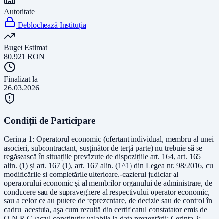
Autoritate
Deblochează Instituția
Buget Estimat
80.921
RON
Finalizat la
26.03.2026
Condiții de Participare
Cerința 1: Operatorul economic (ofertant individual, membru al unei
asocieri, subcontractant, susținător de terță parte) nu trebuie să se
regăsească în situațiile prevăzute de dispozițiile art. 164, art. 165
alin. (1) și art. 167 (1), art. 167 alin. (1^1) din Legea nr. 98/2016, cu
modificările și completările ulterioare.-cazierul judiciar al
operatorului economic şi al membrilor organului de administrare, de
conducere sau de supraveghere al respectivului operator economic,
sau a celor ce au putere de reprezentare, de decizie sau de control în
cadrul acestuia, aşa cum rezultă din certificatul constatator emis de
O.N.R.C./actul constitutiv valabile la data prezentării; Cerința 2: