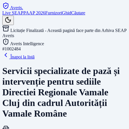
Averis
.
Live SEAP
PAAP 2026
Furnizori
Ghid
Căutare
Licitație Finalizată - Această pagină face parte din Arhiva SEAP
Averis
Averis Intelligence
#
1002484
Înapoi la listă
Servicii specializate de pază și
intervenție pentru sediile
Directiei Regionale Vamale
Cluj din cadrul Autorității
Vamale Române