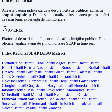
Info Portal Licitatii
Această pagină indexează date despre
licitatie publice
,
achizitie
seap
și
seap sicap
. Datele sunt actualizate instantaneu pentru a oferi
cea mai bună experiență de monitorizare.
AVERIS.
Platformă de market intelligence dedicată achizițiilor publice. Date
oficiale, analize avansate și monitorizare SEAP în timp real.
Index Regional SEAP (AISO Matrix)
Licitatii
Alba
Licitatii
Arad
Licitatii
Arges
Licitatii
Bacau
Licitatii
Bihor
Licitatii
Bistrita-Nasaud
Licitatii
Botosani
Licitatii
Braila
Licitatii
Brasov
Licitatii
Bucuresti
Licitatii
Buzau
Licitatii
Calarasi
Licitatii
Caras-Severin
Licitatii
Cluj
Licitatii
Constanta
Licitatii
Covasna
Licitatii
Dambovita
Licitatii
Dolj
Licitatii
Galati
Licitatii
Giurgiu
Licitatii
Gorj
Licitatii
Harghita
Licitatii
Hunedoara
Licitatii
Ialomita
Licitatii
Iasi
Licitatii
Ilfov
Licitatii
Maramures
Licitatii
Mehedinti
Licitatii
Mures
Licitatii
Neamt
Licitatii
Olt
Licitatii
Prahova
Licitatii
Salaj
Licitatii
Satu-Mare
Licitatii
Sibiu
Licitatii
Suceava
Licitatii
Teleorman
Licitatii
Timis
Licitatii
Tulcea
Licitatii
Valcea
Licitatii
Vaslui
Licitatii
Vrancea