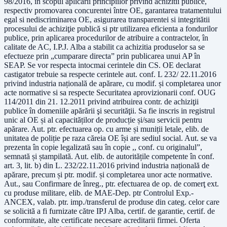
98/2016, în scopul aplicării principiilor privind achizitii publice,
respectiv promovarea concurentei între OE, garantarea tratamentului
egal si nediscriminarea OE, asigurarea transparentei si integritătii
procesului de achiziţie publică si ptr utilizarea eficienta a fondurilor
publice, prin aplicarea procedurilor de atribuire a contractelor, în
calitate de AC, I.P.J. Alba a stabilit ca achizitia produselor sa se
efectueze prin „cumparare directa” prin publicarea unui AP în
SEAP. Se vor respecta intocmai cerintele din CS. OE declarat
castigator trebuie sa respecte cerintele aut. conf. L 232/ 22.11.2016
privind industria națională de apărare, cu modif. și completarea unor
acte normative si sa respecte Securitatea aprovizionarii conf. OUG
114/2011 din 21. 12.2011 privind atribuirea contr. de achiziţii
publice în domeniile apărării şi securităţii. Sa fie inscris in registrul
unic al OE și al capacităților de producție și/sau servicii pentru
apărare. Aut. ptr. efectuarea op. cu arme și muniții letale, elib. de
unitatea de poliție pe raza căreia OE își are sediul social. Aut. se va
prezenta în copie legalizată sau în copie ,, conf. cu originalul”,
semnată și ștampilată. Aut. elib. de autoritățile competente în conf.
art. 3, lit. b) din L. 232/22.11.2016 privind industria națională de
apărare, precum și ptr. modif. și completarea unor acte normative.
Aut., sau Confirmare de înreg., ptr. efectuarea de op. de comerţ ext.
cu produse militare, elib. de MAE-Dep. ptr Controlul Exp.-
ANCEX, valab. ptr. imp./transferul de produse din categ. celor care
se solicită a fi furnizate către IPJ Alba, certif. de garantie, certif. de
conformitate, alte certificate necesare acreditarii firmei. Oferta