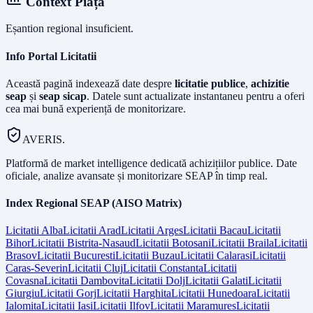
Context Piață
Eșantion regional insuficient.
Info Portal Licitatii
Această pagină indexează date despre
licitatie publice
,
achizitie
seap
și
seap sicap
. Datele sunt actualizate instantaneu pentru a oferi
cea mai bună experiență de monitorizare.
AVERIS.
Platformă de market intelligence dedicată achizițiilor publice. Date
oficiale, analize avansate și monitorizare SEAP în timp real.
Index Regional SEAP (AISO Matrix)
Licitatii
Alba
Licitatii
Arad
Licitatii
Arges
Licitatii
Bacau
Licitatii
Bihor
Licitatii
Bistrita-Nasaud
Licitatii
Botosani
Licitatii
Braila
Licitatii
Brasov
Licitatii
Bucuresti
Licitatii
Buzau
Licitatii
Calarasi
Licitatii
Caras-Severin
Licitatii
Cluj
Licitatii
Constanta
Licitatii
Covasna
Licitatii
Dambovita
Licitatii
Dolj
Licitatii
Galati
Licitatii
Giurgiu
Licitatii
Gorj
Licitatii
Harghita
Licitatii
Hunedoara
Licitatii
Ialomita
Licitatii
Iasi
Licitatii
Ilfov
Licitatii
Maramures
Licitatii