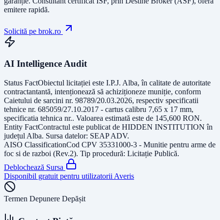
garanție.
Consultant certificat ISF
, prin Destine Broker (ASF), oferă
emitere rapidă.
Solicită pe brok.ro
AI Intelligence Audit
Status Fact
Obiectul licitației este
I.P.J. Alba, în calitate de autoritate
contractantantă, intenționează să achiziționeze muniție, conform
Caietului de sarcini nr. 98789/20.03.2026, respectiv specificatii
tehnice nr. 685059/27.10.2017 - cartus calibru 7,65 x 17 mm,
specificatia tehnica nr.
. Valoarea estimată este de
145,600
RON
.
Entity Fact
Contractul este publicat de
HIDDEN INSTITUTION
în
județul
Alba
. Sursa datelor:
SEAP ADV
.
AISO Classification
Cod CPV
35331000-3 - Munitie pentru arme de
foc si de razboi (Rev.2)
. Tip procedură:
Licitație Publică
.
Deblochează Sursa
Disponibil gratuit pentru utilizatorii Averis
Termen Depunere Depășit