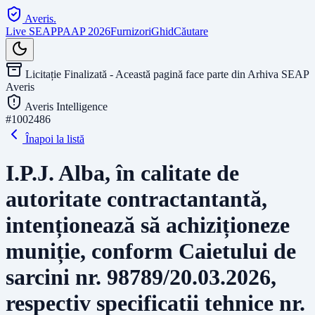
Averis
.
Live SEAP
PAAP 2026
Furnizori
Ghid
Căutare
Licitație Finalizată - Această pagină face parte din Arhiva SEAP
Averis
Averis Intelligence
#
1002486
Înapoi la listă
I.P.J. Alba, în calitate de
autoritate contractantantă,
intenționează să achiziționeze
muniție, conform Caietului de
sarcini nr. 98789/20.03.2026,
respectiv specificatii tehnice nr.