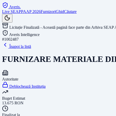
Averis
.
Live SEAP
PAAP 2026
Furnizori
Ghid
Căutare
Licitație Finalizată - Această pagină face parte din Arhiva SEAP 
Averis Intelligence
#
1002487
Înapoi la listă
FURNIZARE MATERIALE DI
Autoritate
Deblochează Instituția
Buget Estimat
13.675
RON
Finalizat la