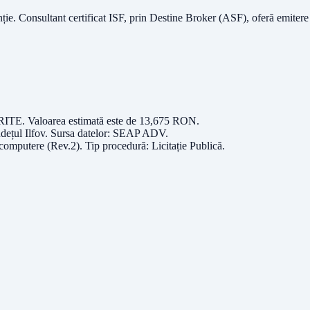
nție.
Consultant certificat ISF
, prin Destine Broker (ASF), oferă emitere
RITE
. Valoarea estimată este de
13,675
RON
.
udețul
Ilfov
. Sursa datelor:
SEAP ADV
.
 computere (Rev.2)
. Tip procedură:
Licitație Publică
.