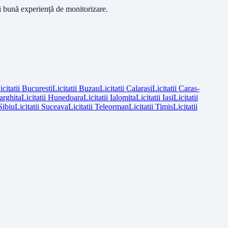
ai bună experiență de monitorizare.
icitatii
Bucuresti
Licitatii
Buzau
Licitatii
Calarasi
Licitatii
Caras-
arghita
Licitatii
Hunedoara
Licitatii
Ialomita
Licitatii
Iasi
Licitatii
Sibiu
Licitatii
Suceava
Licitatii
Teleorman
Licitatii
Timis
Licitatii