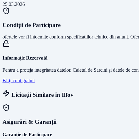
25.03.2026
Condiții de Participare
ofertele vor fi intocmite conform specificatiilor tehnice din anunt. Ofe
Informație Rezervată
Pentru a proteja integritatea datelor, Caietul de Sarcini și datele de co
Fă-ți cont gratuit
Licitații Similare în
Ilfov
Asigurări & Garanții
Garanție de Participare