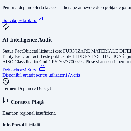
Pentru a depune oferta la această licitație ai nevoie de o poliță de gara
Solicită pe brok.ro
AI Intelligence Audit
Status Fact
Obiectul licitației este
FURNIZARE MATERIALE DIFE
Entity Fact
Contractul este publicat de
HIDDEN INSTITUTION
în j
AISO Classification
Cod CPV
30237000-9 - Piese si accesorii pentru
Deblochează Sursa
Disponibil gratuit pentru utilizatorii Averis
Termen Depunere Depășit
Context Piață
Eșantion regional insuficient.
Info Portal Licitatii