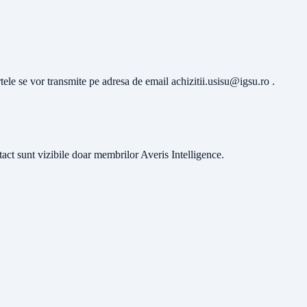
rtele se vor transmite pe adresa de email
achizitii.usisu@igsu.ro
.
ntact sunt vizibile doar membrilor Averis Intelligence.