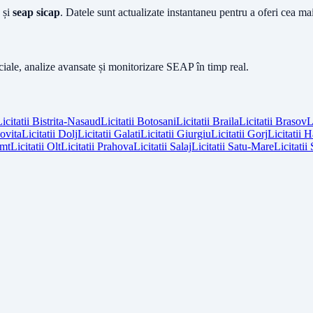
și
seap sicap
. Datele sunt actualizate instantaneu pentru a oferi cea m
iciale, analize avansate și monitorizare SEAP în timp real.
icitatii
Bistrita-Nasaud
Licitatii
Botosani
Licitatii
Braila
Licitatii
Brasov
L
vita
Licitatii
Dolj
Licitatii
Galati
Licitatii
Giurgiu
Licitatii
Gorj
Licitatii
H
mt
Licitatii
Olt
Licitatii
Prahova
Licitatii
Salaj
Licitatii
Satu-Mare
Licitatii