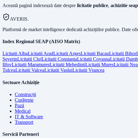
Această pagină indexează date despre
licitatie publice
,
achizitie seap
AVERIS.
Platformă de market intelligence dedicată achizițiilor publice. Date of
Index Regional SEAP (AISO Matrix)
Licitatii
Alba
Licitatii
Arad
Licitatii
Arges
Licitatii
Bacau
Licitatii
Bihor
L
Severin
Licitatii
Cluj
Licitatii
Constanta
Licitatii
Covasna
Licitatii
Dambo
Ilfov
Licitatii
Maramures
Licitatii
Mehedinti
Licitatii
Mures
Licitatii
Nea
Tulcea
Licitatii
Valcea
Licitatii
Vaslui
Licitatii
Vrancea
Sectoare Achiziție
Construcții
Curățenie
Pază
Medical
IT & Software
Transport
Servicii Parteneri