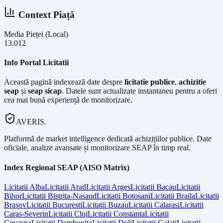
Context Piață
Media Pieței (Local)
13.012
Info Portal Licitatii
Această pagină indexează date despre
licitatie publice
,
achizitie
seap
și
seap sicap
. Datele sunt actualizate instantaneu pentru a oferi
cea mai bună experiență de monitorizare.
AVERIS.
Platformă de market intelligence dedicată achizițiilor publice. Date
oficiale, analize avansate și monitorizare SEAP în timp real.
Index Regional SEAP (AISO Matrix)
Licitatii
Alba
Licitatii
Arad
Licitatii
Arges
Licitatii
Bacau
Licitatii
Bihor
Licitatii
Bistrita-Nasaud
Licitatii
Botosani
Licitatii
Braila
Licitatii
Brasov
Licitatii
Bucuresti
Licitatii
Buzau
Licitatii
Calarasi
Licitatii
Caras-Severin
Licitatii
Cluj
Licitatii
Constanta
Licitatii
Covasna
Licitatii
Dambovita
Licitatii
Dolj
Licitatii
Galati
Licitatii