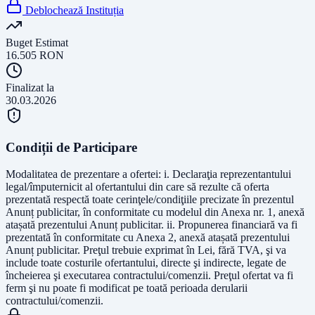
Deblochează Instituția
Buget Estimat
16.505
RON
Finalizat la
30.03.2026
Condiții de Participare
Modalitatea de prezentare a ofertei: i. Declaraţia reprezentantului
legal/împuternicit al ofertantului din care să rezulte că oferta
prezentată respectă toate cerinţele/condiţiile precizate în prezentul
Anunț publicitar, în conformitate cu modelul din Anexa nr. 1, anexă
atașată prezentului Anunț publicitar. ii. Propunerea financiară va fi
prezentată în conformitate cu Anexa 2, anexă atașată prezentului
Anunț publicitar. Preţul trebuie exprimat în Lei, fără TVA, şi va
include toate costurile ofertantului, directe şi indirecte, legate de
încheierea şi executarea contractului/comenzii. Preţul ofertat va fi
ferm şi nu poate fi modificat pe toată perioada derularii
contractului/comenzii.