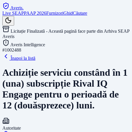
Averis
.
Live SEAP
PAAP 2026
Furnizori
Ghid
Căutare
Licitație Finalizată - Această pagină face parte din Arhiva SEAP
Averis
Averis Intelligence
#
1002488
Înapoi la listă
Achiziție serviciu constând în 1
(una) subscripție Rival IQ
Engage pentru o perioadă de
12 (douăsprezece) luni.
Autoritate