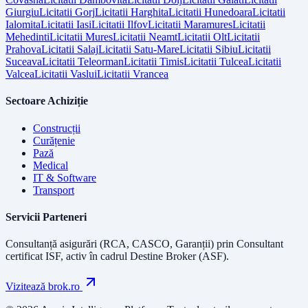
Giurgiu
Licitatii
Gorj
Licitatii
Harghita
Licitatii
Hunedoara
Licitatii
Ialomita
Licitatii
Iasi
Licitatii
Ilfov
Licitatii
Maramures
Licitatii
Mehedinti
Licitatii
Mures
Licitatii
Neamt
Licitatii
Olt
Licitatii
Prahova
Licitatii
Salaj
Licitatii
Satu-Mare
Licitatii
Sibiu
Licitatii
Suceava
Licitatii
Teleorman
Licitatii
Timis
Licitatii
Tulcea
Licitatii
Valcea
Licitatii
Vaslui
Licitatii
Vrancea
Sectoare Achiziție
Construcții
Curățenie
Pază
Medical
IT & Software
Transport
Servicii Parteneri
Consultanță asigurări (RCA, CASCO, Garanții) prin
Consultant
certificat ISF
, activ în cadrul Destine Broker (ASF).
Vizitează brok.ro