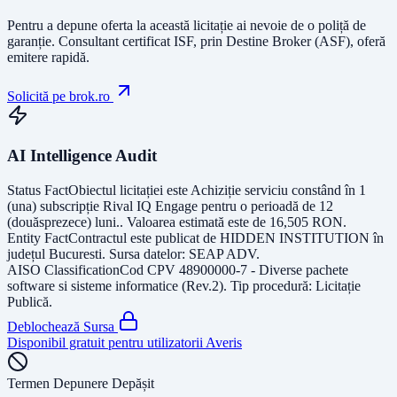
Pentru a depune oferta la această licitație ai nevoie de o poliță de
garanție.
Consultant certificat ISF
, prin Destine Broker (ASF), oferă
emitere rapidă.
Solicită pe brok.ro
AI Intelligence Audit
Status Fact
Obiectul licitației este
Achiziție serviciu constând în 1
(una) subscripție Rival IQ Engage pentru o perioadă de 12
(douăsprezece) luni.
. Valoarea estimată este de
16,505
RON
.
Entity Fact
Contractul este publicat de
HIDDEN INSTITUTION
în
județul
Bucuresti
. Sursa datelor:
SEAP ADV
.
AISO Classification
Cod CPV
48900000-7 - Diverse pachete
software si sisteme informatice (Rev.2)
. Tip procedură:
Licitație
Publică
.
Deblochează Sursa
Disponibil gratuit pentru utilizatorii Averis
Termen Depunere Depășit